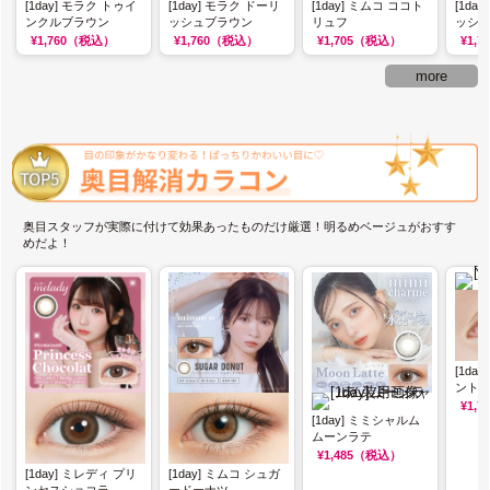
[1day] モラク トゥイ
[1day] モラク ドーリ
[1day] ミムコ ココト
[1da
ンクルブラウン
ッシュブラウン
リュフ
ッシ
¥1,760
（税込）
¥1,760
（税込）
¥1,705
（税込）
¥1,7
more
奥目スタッフが実際に付けて効果あったものだけ厳選！明るめベージュがおすす
めだよ！
[1da
ント
¥1,7
[1day] ミミシャルム
ムーンラテ
¥1,485
（税込）
[1day] ミレディ プリ
[1day] ミムコ シュガ
ンセスショコラ
ードーナツ