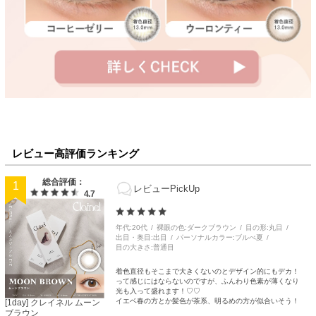
レビュー高評価ランキング
総合評価：
1
レビューPickUp
4.7
年代
20代
裸眼の色
ダークブラウン
目の形
丸目
出目・奥目
出目
パーソナルカラー
ブルべ夏
目の大きさ
普通目
着色直径もそこまで大きくないのとデザイン的にもデカ！
って感じにはならないのですが、ふんわり色素が薄くなり
光も入って盛れます！♡♡
イエベ春の方とか髪色が茶系、明るめの方が似合いそう！
[1day] クレイネル ムーン
ブラウン