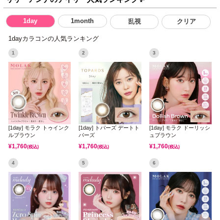
1day
1month
乱視
クリア
1dayカラコンの人気ランキング
1
2
3
[1day] モラク トゥインク
[1day] トパーズ デートト
[1day] モラク ドーリッシ
ルブラウン
パーズ
ュブラウン
¥
1,760
¥
1,760
¥
1,760
(税込)
(税込)
(税込)
4
5
6