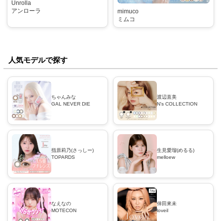
Unrolla
アンローラ
mimuco
ミムコ
人気モデルで探す
ちゃんみな
渡辺直美
GAL NEVER DIE
N's COLLECTION
指原莉乃(さっしー)
生見愛瑠(めるる)
TOPARDS
melloew
なえなの
倖田來未
MOTECON
loveil