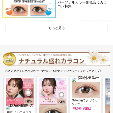
パーソナルカラー別似合うカラ
コン特集
もっと見る
わざと感なく自然な発色で、近づいてもばれにくいカラコンをピックアップ✨
[1day] モラク ブラウ
ンバニー
¥1,760
（税込）
[1day] トパーズ クリ