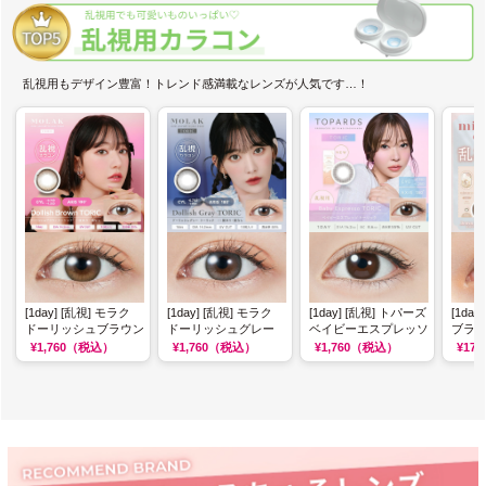
乱視用もデザイン豊富！トレンド感満載なレンズが人気です…！
[1day] [乱視] モラク
[1day] [乱視] モラク
[1day] [乱視] トパーズ
[1da
ドーリッシュブラウン
ドーリッシュグレー
ベイビーエスプレッソ
ブラ
¥1,760
（税込）
¥1,760
（税込）
¥1,760
（税込）
¥170