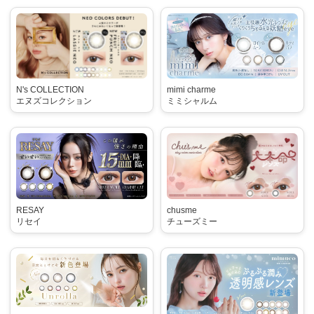
N's COLLECTION
mimi charme
エヌズコレクション
ミミシャルム
RESAY
chusme
リセイ
チューズミー