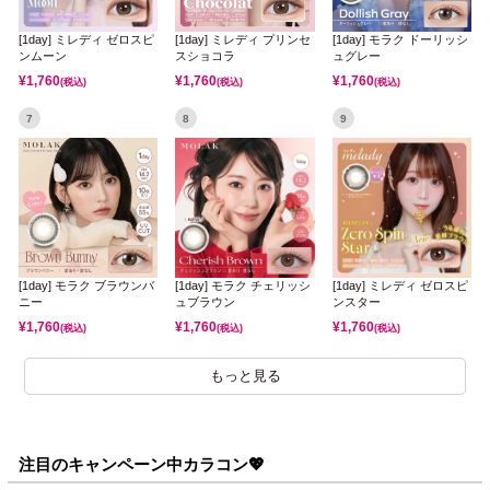
[1day] ミレディ ゼロスピ
[1day] ミレディ プリンセ
[1day] モラク ドーリッシ
ンムーン
スショコラ
ュグレー
¥
1,760
¥
1,760
¥
1,760
(税込)
(税込)
(税込)
7
8
9
[1day] モラク ブラウンバ
[1day] モラク チェリッシ
[1day] ミレディ ゼロスピ
ニー
ュブラウン
ンスター
¥
1,760
¥
1,760
¥
1,760
(税込)
(税込)
(税込)
もっと見る
注目のキャンペーン中カラコン💖