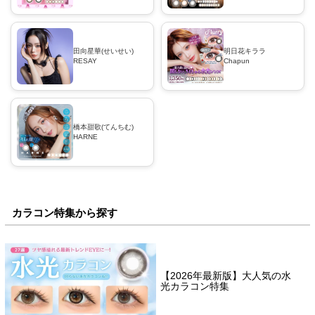
田向星華(せいせい)
明日花キララ
RESAY
Chapun
橋本甜歌(てんちむ)
HARNE
カラコン特集から探す
【2026年最新版】大人気の水
光カラコン特集