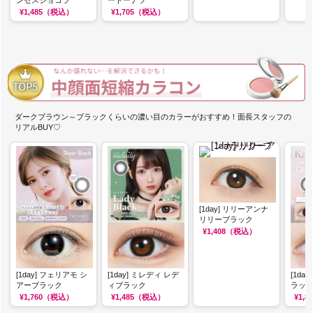
¥1,485
（税込）
¥1,705
（税込）
ダークブラウン～ブラックくらいの濃い目のカラーがおすすめ！面長スタッフの
リアルBUY♡
[1day] リリーアンナ
リリーブラック
¥1,408
（税込）
[1day] フェリアモ シ
[1day] ミレディ レデ
[1da
アーブラック
ィブラック
ラッ
¥1,760
（税込）
¥1,485
（税込）
¥1,8