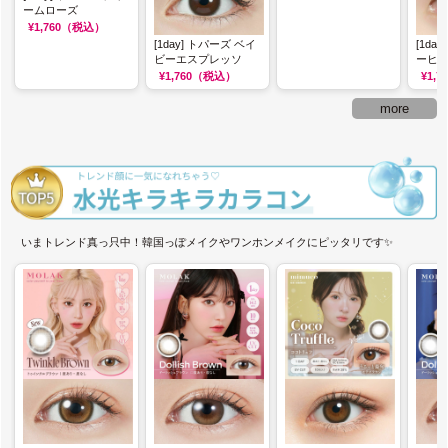
ームローズ
¥1,760
（税込）
[1day] トパーズ ベイ
[1da
ビーエスプレッソ
ーヒ
¥1,760
（税込）
¥1,7
more
いまトレンド真っ只中！韓国っぽメイクやワンホンメイクにピッタリです✨