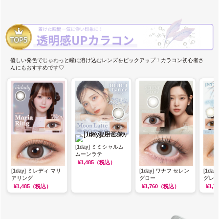
優しい発色でじゅわっと瞳に溶け込むレンズをピックアップ！カラコン初心者さ
んにもおすすめです♡
[1day] ミミシャルム
ムーンラテ
¥1,485
（税込）
[1day] ミレディ マリ
[1day] ワナフ セレン
[1da
アリング
グロー
グレ
¥1,485
（税込）
¥1,760
（税込）
¥1,7