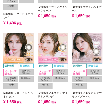
14.5mm
1箱2枚
[1month] リセイ スパイシ
[1month] リセイ バットガ
ークイーン
ール
[1month] トパーズ モカリ
¥
1,650
¥
1,650
税込
税込
ング
¥
1,496
税込
送料無料
即日発送
送料無料
即日発送
送料無料
即日発送
着色直径
着色直径
着色直径
メーカー直
メーカー直
メーカー直
13.7mm
13.7mm
13.7mm
販商品
販商品
販商品
レンズ直径
BC8.6mm
レンズ直径
BC8.6mm
レンズ直径
BC8.6mm
14.5mm
14.5mm
14.5mm
1箱2枚
1箱2枚
1箱2枚
[1month] フェリアモ タル
[1month] フェリアモ ティ
[1month] フェリアモ アー
トタタン
ラミスリング
モンドプードル
¥
1,650
¥
1,650
¥
1,650
税込
税込
税込