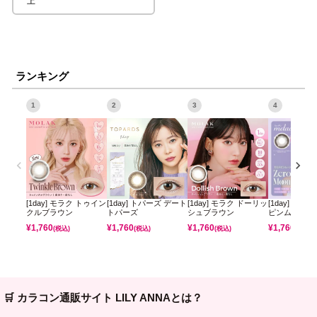
上
ランキング
1
2
3
4
[1day] モラク トゥイン
[1day] トパーズ デート
[1day] モラク ドーリッ
[1day] ミレ
クルブラウン
トパーズ
シュブラウン
ピンムーン
¥
1,760
¥
1,760
¥
1,760
¥
1,760
(税込)
(税込)
(税込)
(税込)
🛒 カラコン通販サイト LILY ANNAとは？