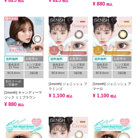
¥
825
¥
825
税込
税込
¥
880
税込
お取寄せ
お取寄せ
お取寄せ
送料無料
送料無料
送料無料
着色直径
レンズ直径
着色直径
レンズ直径
着色直径
レンズ直径
13.7mm
14.5mm
13.7mm
14.5mm
13.7mm
14.5mm
BC8.6mm
1箱1枚
BC8.6mm
1箱2枚
BC8.6mm
1箱2枚
割引クーポ
[1month] ジェニッシュ フ
[1month] ジェニッシュ ア
ン対象外
ラミンゴ
マーロ
[1month] キャンディーマ
¥
1,100
¥
1,100
税込
税込
ジック ミミブラウン
¥
880
税込