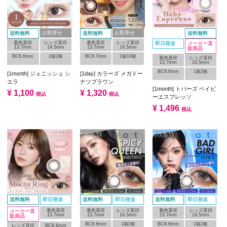
お取寄せ
お取寄せ
送料無料
送料無料
送料無料
着色直径
レンズ直径
着色直径
レンズ直径
即日発送
メーカー直
13.7mm
14.5mm
13.7mm
14.5mm
販商品
BC8.6mm
1箱2枚
BC8.7mm
1箱10枚
着色直径
レンズ直径
13.7mm
14.5mm
BC8.6mm
1箱2枚
[1month] ジェニッシュ シ
[1day] カラーズ メガドー
エラ
ナツブラウン
[1month] トパーズ ベイビ
¥
1,100
¥
1,320
税込
税込
ーエスプレッソ
¥
1,496
税込
送料無料
即日発送
送料無料
即日発送
送料無料
即日発送
着色直径
着色直径
レンズ直径
着色直径
レンズ直径
メーカー直
13.7mm
13.7mm
14.5mm
13.7mm
14.5mm
販商品
BC8.6mm
1箱2枚
BC8.6mm
1箱2枚
レンズ直径
BC8.6mm