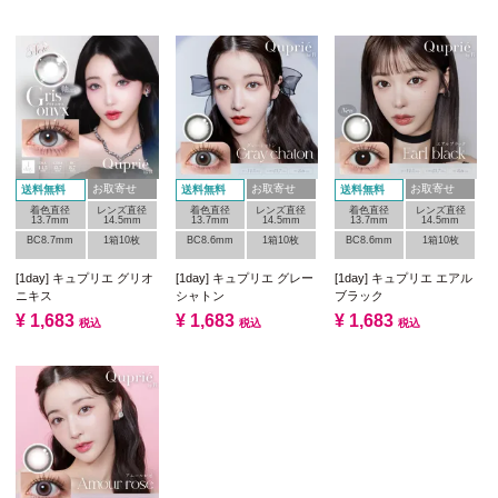
お取寄せ
お取寄せ
お取寄せ
送料無料
送料無料
送料無料
着色直径
レンズ直径
着色直径
レンズ直径
着色直径
レンズ直径
13.7mm
14.5mm
13.7mm
14.5mm
13.7mm
14.5mm
BC8.7mm
1箱10枚
BC8.6mm
1箱10枚
BC8.6mm
1箱10枚
[1day] キュプリエ グリオ
[1day] キュプリエ グレー
[1day] キュプリエ エアル
ニキス
シャトン
ブラック
¥
1,683
¥
1,683
¥
1,683
税込
税込
税込