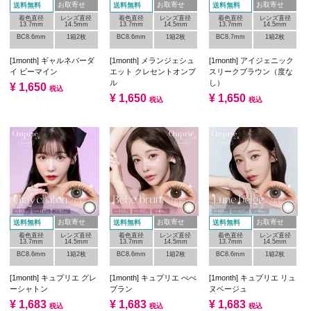
お取寄せ
お取寄せ
お取寄せ
送料無料
送料無料
送料無料
着色直径
レンズ直径
着色直径
レンズ直径
着色直径
レンズ直径
13.7mm
14.5mm
13.7mm
14.5mm
13.7mm
14.5mm
BC8.6mm
1箱2枚
BC8.6mm
1箱2枚
BC8.7mm
1箱2枚
[1month] ギャルネバーダ
[1month] メランジェシュ
[1month] アイジェニック
イ ビーマイン
エット クレセントオンブ
スリークブラウン（度な
ル
し）
¥
1,650
税込
¥
1,650
¥
1,650
税込
税込
お取寄せ
お取寄せ
お取寄せ
送料無料
送料無料
送料無料
着色直径
レンズ直径
着色直径
レンズ直径
着色直径
レンズ直径
13.7mm
14.5mm
13.7mm
14.5mm
13.7mm
14.5mm
BC8.6mm
1箱2枚
BC8.6mm
1箱2枚
BC8.6mm
1箱2枚
[1month] キュプリエ グレ
[1month] キュプリエ べべ
[1month] キュプリエ リュ
ーシャトン
ブラン
ヌベージュ
¥
1,683
¥
1,683
¥
1,683
税込
税込
税込