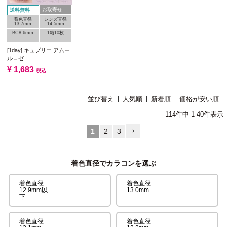
お取寄せ
送料無料
着色直径
レンズ直径
13.7mm
14.5mm
BC8.6mm
1箱10枚
[1day] キュプリエ アムー
ルロゼ
¥
1,683
税込
並び替え
人気順
新着順
価格が安い順
114
件中
1
-
40
件表示
1
2
3
着色直径でカラコンを選ぶ
着色直径
着色直径
12.9mm以
13.0mm
下
着色直径
着色直径