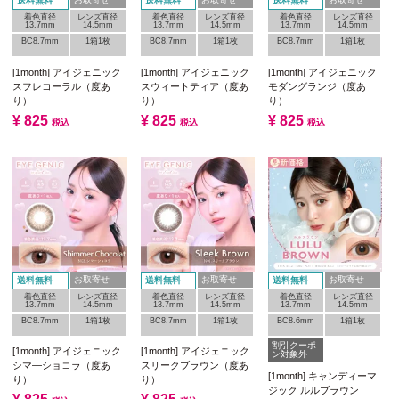
送料無料
送料無料
送料無料
着色直径
レンズ直径
着色直径
レンズ直径
着色直径
レンズ直径
13.7mm
14.5mm
13.7mm
14.5mm
13.7mm
14.5mm
BC8.7mm
1箱1枚
BC8.7mm
1箱1枚
BC8.7mm
1箱1枚
[1month] アイジェニック
[1month] アイジェニック
[1month] アイジェニック
スフレコーラル（度あ
スウィートティア（度あ
モダングランジ（度あ
り）
り）
り）
¥
825
¥
825
¥
825
税込
税込
税込
お取寄せ
お取寄せ
お取寄せ
送料無料
送料無料
送料無料
着色直径
レンズ直径
着色直径
レンズ直径
着色直径
レンズ直径
13.7mm
14.5mm
13.7mm
14.5mm
13.7mm
14.5mm
BC8.7mm
1箱1枚
BC8.7mm
1箱1枚
BC8.6mm
1箱1枚
割引クーポ
[1month] アイジェニック
[1month] アイジェニック
ン対象外
シマ―ショコラ（度あ
スリークブラウン（度あ
[1month] キャンディーマ
り）
り）
ジック ルルブラウン