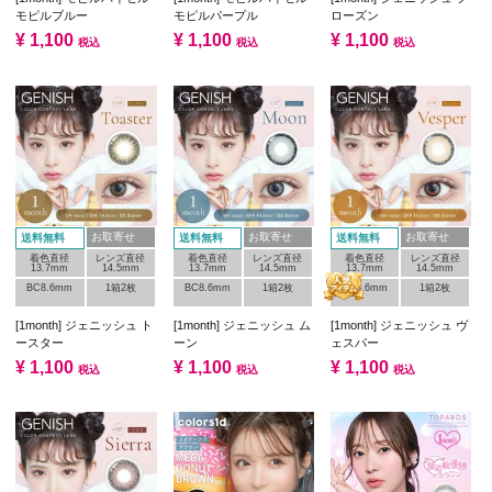
モピルブルー
モピルパープル
ローズン
¥
1,100
¥
1,100
¥
1,100
税込
税込
税込
お取寄せ
お取寄せ
お取寄せ
送料無料
送料無料
送料無料
着色直径
レンズ直径
着色直径
レンズ直径
着色直径
レンズ直径
13.7mm
14.5mm
13.7mm
14.5mm
13.7mm
14.5mm
BC8.6mm
1箱2枚
BC8.6mm
1箱2枚
BC8.6mm
1箱2枚
[1month] ジェニッシュ ト
[1month] ジェニッシュ ム
[1month] ジェニッシュ ヴ
ースター
ーン
ェスパー
¥
1,100
¥
1,100
¥
1,100
税込
税込
税込