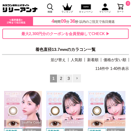
0
カート
検索
ランキング
キャンペーン
マイページ
4
09
35
✨業界最長✨
時間
分
秒 以内のご注文で当日発送
17時まで当日発送
最大2,300円分のクーポンを会員登録してCHECK ▶
着色直径13.7mmのカラコン一覧
並び替え
人気順
新着順
価格が安い順
114
件中
1
-
40
件表示
1
2
3
お取寄せ
お取寄せ
お取寄せ