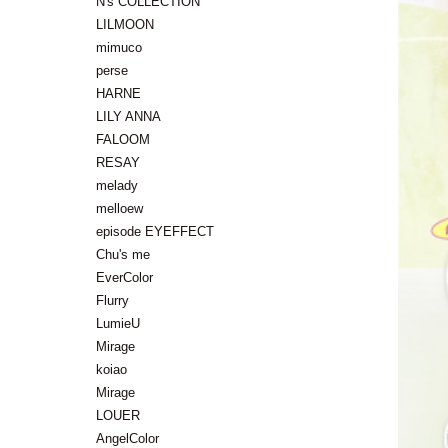
N's COLLECTION
LILMOON
mimuco
perse
HARNE
LILY ANNA
FALOOM
RESAY
melady
melloew
episode EYEFFECT
Chu's me
EverColor
Flurry
LumieU
Mirage
koiao
Mirage
LOUER
AngelColor