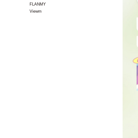
FLANMY
Viewm