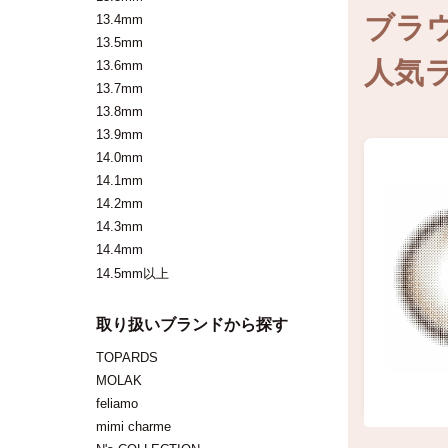
・着色直
ブラ
13.4mm
・細フ
13.5mm
人気ラ
13.6mm
→ 学
13.7mm
13.8mm
✔ ぱ
13.9mm
14.0mm
・着色直
14.1mm
・くっ
14.2mm
→ 瞳
14.3mm
14.4mm
14.5mm以上
✔ 色
・ベー
取り扱いブランドから探す
・ぼか
TOPARDS
→ や
MOLAK
feliamo
mimi charme
ブラウ