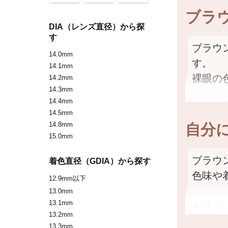
ブラ
DIA（レンズ直径）から探
す
ブラウ
14.0mm
す。
14.1mm
裸眼の
14.2mm
14.3mm
シーン
14.4mm
14.5mm
ひとく
自分
14.8mm
ンなど
15.0mm
さらに
ブラウ
着色直径（GDIA）から探す
ある色
色味や
12.9mm以下
13.0mm
自分の
✔ ナ
13.1mm
ができ
13.2mm
・ダー
13.3mm