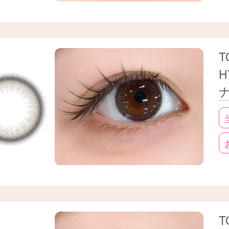
T
H
T