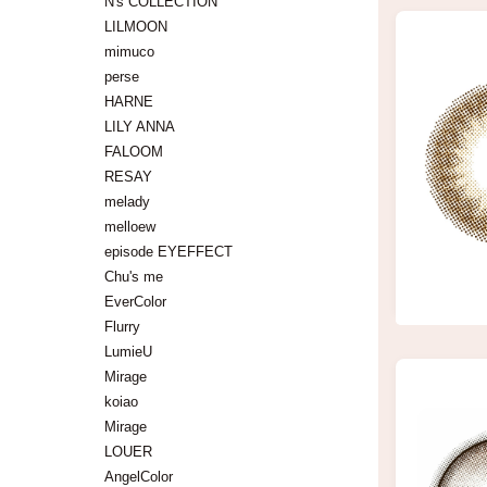
N's COLLECTION
る万能
LILMOON
なりた
mimuco
perse
みてく
HARNE
LILY ANNA
FALOOM
RESAY
melady
melloew
episode EYEFFECT
Chu's me
EverColor
Flurry
LumieU
Mirage
koiao
Mirage
LOUER
AngelColor