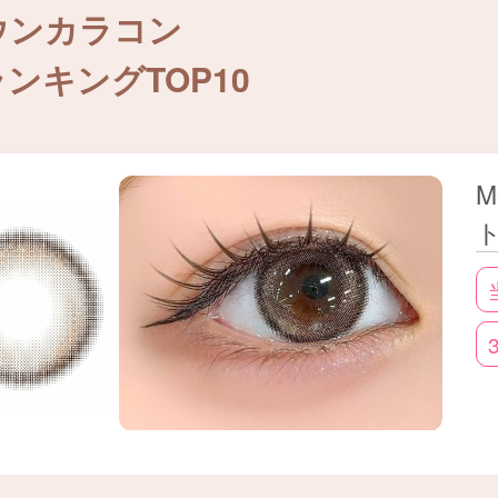
径13.0～13.3mm程度
ウンカラコン
チやフチなしデザイン
ンキングTOP10
校や職場でもなじみやすく、自然に印象アップ⭕
っちり盛りたいなら
径13.5mm以上
M
きりしたフチありデザイン
を大きく見せ、華やかな印象に仕上がります👑
素薄い・透明感のある瞳になりたいなら
ジュブラウンやライトブラウン
しフチデザイン
わらかく抜け感のある瞳を演出できます🫧
ンカラコンは、普段使いはもちろん、デートやお