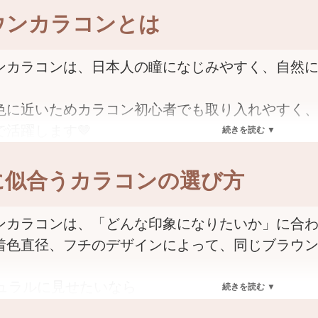
ウンカラコンとは
ンカラコンは、日本人の瞳になじみやすく、自然
色に近いためカラコン初心者でも取り入れやすく
で活躍します🤎
ちにブラウンカラコンといっても、ダークブラウ
に似合うカラコンの選び方
色味はさまざま。
、フチのデザインや着色直径によって「ナチュラ
ンカラコンは、「どんな印象になりたいか」に合
素薄い瞳」など、仕上がりの印象も大きく変わり
着色直径、フチのデザインによって、同じブラウン
なりたい雰囲気やシーンに合わせて選ぶことで、
チュラルに見せたいなら
ます✨
クブラウンや裸眼に近いカラー