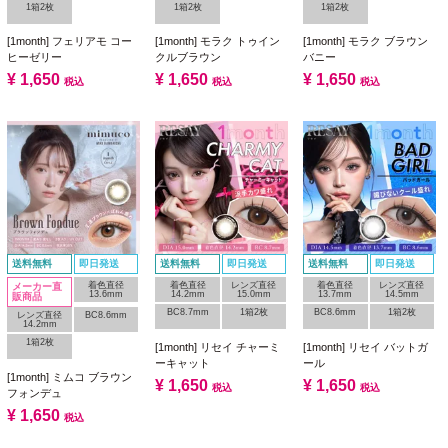
1箱2枚
1箱2枚
1箱2枚
[1month] フェリアモ コー
[1month] モラク トゥイン
[1month] モラク ブラウン
ヒーゼリー
クルブラウン
バニー
¥
1,650
¥
1,650
¥
1,650
税込
税込
税込
送料無料
即日発送
送料無料
即日発送
送料無料
即日発送
着色直径
着色直径
レンズ直径
着色直径
レンズ直径
メーカー直
13.6mm
14.2mm
15.0mm
13.7mm
14.5mm
販商品
BC8.7mm
1箱2枚
BC8.6mm
1箱2枚
レンズ直径
BC8.6mm
14.2mm
1箱2枚
[1month] リセイ チャーミ
[1month] リセイ バットガ
ーキャット
ール
[1month] ミムコ ブラウン
¥
1,650
¥
1,650
税込
税込
フォンデュ
¥
1,650
税込