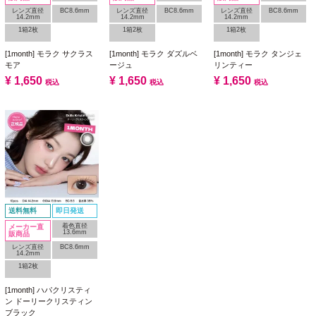
レンズ直径
BC8.6mm
レンズ直径
BC8.6mm
レンズ直径
BC8.6mm
14.2mm
14.2mm
14.2mm
1箱2枚
1箱2枚
1箱2枚
[1month] モラク サクラス
[1month] モラク ダズルベ
[1month] モラク タンジェ
モア
ージュ
リンティー
¥
1,650
¥
1,650
¥
1,650
税込
税込
税込
送料無料
即日発送
着色直径
メーカー直
13.6mm
販商品
レンズ直径
BC8.6mm
14.2mm
1箱2枚
[1month] ハパクリスティ
ン ドーリークリスティン
ブラック