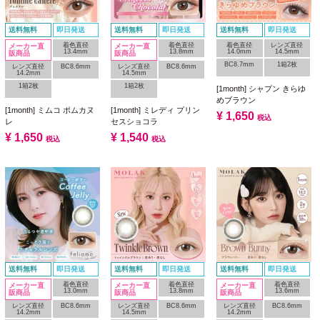
送料無料
即日発送
送料無料
即日発送
送料無料
即日発送
着色直径
着色直径
着色直径
レンズ直径
メーカー直
メーカー直
13.4mm
13.8mm
14.0mm
14.5mm
販商品
販商品
BC8.7mm
1箱2枚
レンズ直径
BC8.6mm
レンズ直径
BC8.6mm
14.2mm
14.5mm
1箱2枚
1箱2枚
[1month] シャプン きらゆ
めブラウン
[1month] ミムコ ポムカヌ
[1month] ミレディ プリン
¥
1,650
税込
レ
セスショコラ
¥
1,650
¥
1,540
税込
税込
送料無料
即日発送
送料無料
即日発送
送料無料
即日発送
着色直径
着色直径
着色直径
メーカー直
メーカー直
メーカー直
13.0mm
13.8mm
13.6mm
販商品
販商品
販商品
レンズ直径
BC8.6mm
レンズ直径
BC8.6mm
レンズ直径
BC8.6mm
14.2mm
14.5mm
14.2mm