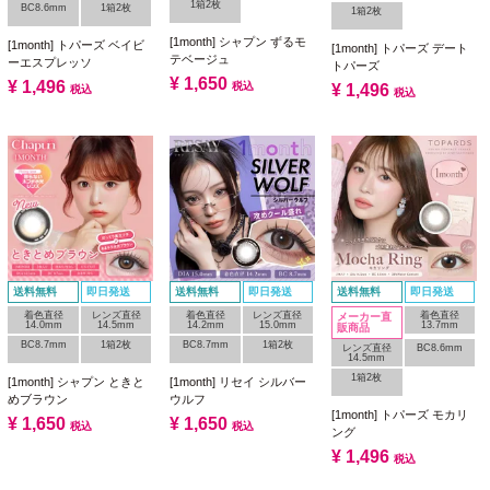
1箱2枚
BC8.6mm
1箱2枚
1箱2枚
[1month] シャプン ずるモ
[1month] トパーズ ベイビ
[1month] トパーズ デート
テベージュ
ーエスプレッソ
トパーズ
¥
1,650
¥
1,496
税込
¥
1,496
税込
税込
送料無料
即日発送
送料無料
即日発送
送料無料
即日発送
着色直径
レンズ直径
着色直径
レンズ直径
着色直径
メーカー直
14.0mm
14.5mm
14.2mm
15.0mm
13.7mm
販商品
BC8.7mm
1箱2枚
BC8.7mm
1箱2枚
レンズ直径
BC8.6mm
14.5mm
1箱2枚
[1month] シャプン ときと
[1month] リセイ シルバー
めブラウン
ウルフ
[1month] トパーズ モカリ
¥
1,650
¥
1,650
税込
税込
ング
¥
1,496
税込