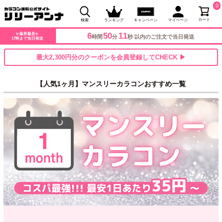
0
カート
検索
ランキング
キャンペーン
マイページ
6
50
10
✨業界最長✨
時間
分
秒 以内のご注文で当日発送
17時まで当日発送
最大2,300円分のクーポンを会員登録してCHECK ▶
【人気1ヶ月】マンスリーカラコンおすすめ一覧