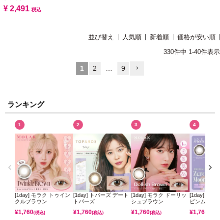
¥
2,491
税込
並び替え
人気順
新着順
価格が安い順
330
件中
1
-
40
件表示
1
2
…
9
ランキング
1
2
3
4
[1day] モラク トゥイン
[1day] トパーズ デート
[1day] モラク ドーリッ
[1day] ミ
クルブラウン
トパーズ
シュブラウン
ピンムーン
¥
1,760
¥
1,760
¥
1,760
¥
1,760
(税込)
(税込)
(税込)
(税込)