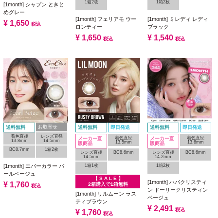
1箱2枚
1箱2枚
[1month] シャプン ときと
めグレー
[1month] フェリアモ ウー
[1month] ミレディ レディ
¥
1,650
税込
ロンティー
ブラック
¥
1,650
¥
1,540
税込
税込
お取寄せ
送料無料
送料無料
即日発送
送料無料
即日発送
着色直径
レンズ直径
着色直径
着色直径
メーカー直
メーカー直
13.8mm
14.5mm
13.5mm
13.6mm
販商品
販商品
BC8.7mm
1箱2枚
レンズ直径
BC8.6mm
レンズ直径
BC8.6mm
14.5mm
14.2mm
1箱1枚
1箱2枚
[1month] エバーカラー パ
ールベージュ
【 S A L E 】
[1month] ハパクリスティ
¥
1,760
2箱購入で1箱無料
税込
ン ドーリークリスティン
[1month] リルムーン ラス
ベージュ
ティブラウン
¥
2,491
税込
¥
1,760
税込