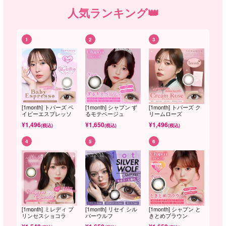
人気ランキング👑
1
2
3
[1month] トパーズ ベ
[1month] シャプン ず
[1month] トパーズ ク
イビーエスプレッソ
るモテベージュ
リームローズ
¥
1,496
¥
1,650
¥
1,496
(税込)
(税込)
(税込)
4
5
6
[1month] ミレディ プ
[1month] リセイ シル
[1month] シャプン と
リンセスショコラ
バーウルフ
きとめブラウン