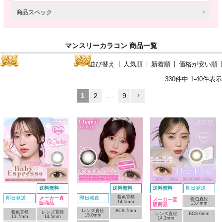
商品スペック
マンスリーカラコン 商品一覧
並び替え
人気順
新着順
価格が安い順
330
件中
1
-
40
件表示
1
2
…
9
送料無料
送料無料
送料無料
即日発送
着色直径
即日発送
メーカー直
即日発送
着色直径
メーカー直
14.5mm
販商品
13.4mm
販商品
レンズ直径
BC8.7mm
着色直径
レンズ直径
レンズ直径
BC8.6mm
15.0mm
13.7mm
14.5mm
14.2mm