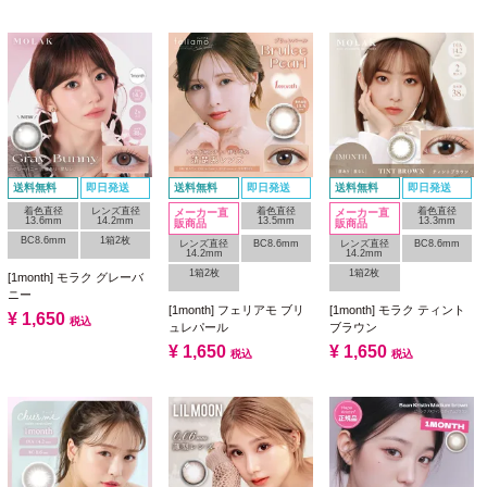
送料無料
即日発送
送料無料
即日発送
送料無料
即日発送
着色直径
レンズ直径
着色直径
着色直径
メーカー直
メーカー直
13.6mm
14.2mm
13.5mm
13.3mm
販商品
販商品
BC8.6mm
1箱2枚
レンズ直径
BC8.6mm
レンズ直径
BC8.6mm
14.2mm
14.2mm
1箱2枚
1箱2枚
[1month] モラク グレーバ
ニー
[1month] フェリアモ ブリ
[1month] モラク ティント
¥
1,650
税込
ュレパール
ブラウン
¥
1,650
¥
1,650
税込
税込