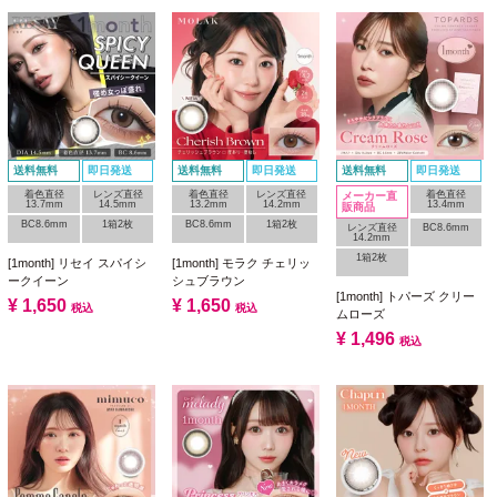
送料無料
即日発送
送料無料
即日発送
送料無料
即日発送
着色直径
レンズ直径
着色直径
レンズ直径
着色直径
メーカー直
13.7mm
14.5mm
13.2mm
14.2mm
13.4mm
販商品
BC8.6mm
1箱2枚
BC8.6mm
1箱2枚
レンズ直径
BC8.6mm
14.2mm
1箱2枚
[1month] リセイ スパイシ
[1month] モラク チェリッ
ークイーン
シュブラウン
[1month] トパーズ クリー
¥
1,650
¥
1,650
税込
税込
ムローズ
¥
1,496
税込