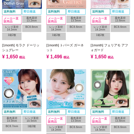
送料無料
即日発送
送料無料
即日発送
送料無料
即日発送
着色直径
着色直径
着色直径
メーカー直
メーカー直
メーカー直
13.2mm
13.5mm
13.6mm
販商品
販商品
販商品
レンズ直径
BC8.6mm
レンズ直径
BC8.6mm
レンズ直径
BC8.6mm
14.2mm
14.2mm
14.2mm
1箱2枚
1箱2枚
1箱2枚
[1month] モラク ドーリッ
[1month] トパーズ ガーネ
[1month] フェリアモ アフ
シュグレー
ット
ォガード
¥
1,650
¥
1,496
¥
1,650
税込
税込
税込
送料無料
即日発送
送料無料
即日発送
送料無料
即日発送
着色直径
レンズ直径
着色直径
着色直径
メーカー直
メーカー直
14.0mm
14.5mm
13.0mm
13.8mm
販商品
販商品
BC8.7mm
1箱2枚
レンズ直径
BC8.6mm
レンズ直径
BC8.6mm
14.2mm
14.5mm