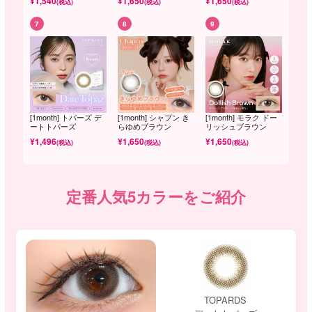
¥
1,540
¥
1,650
¥
1,650
(税込)
(税込)
(税込)
7
8
9
[1month] トパーズ デ
[1month] シャプン き
[1month] モラク ドー
ートトパーズ
らゆめブラウン
リッシュブラウン
¥
1,496
¥
1,650
¥
1,650
(税込)
(税込)
(税込)
定番人気5カラーをご紹介
TOPARDS