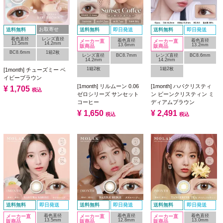
お取寄せ
送料無料
送料無料
即日発送
送料無料
即日発送
着色直径
レンズ直径
着色直径
着色直径
メーカー直
メーカー直
13.5mm
14.2mm
13.6mm
13.2mm
販商品
販商品
BC8.6mm
1箱2枚
レンズ直径
BC8.7mm
レンズ直径
BC8.6mm
14.2mm
14.2mm
1箱2枚
1箱2枚
[1month] チューズミー ベ
イビーブラウン
[1month] リルムーン 0.06
[1month] ハパクリスティ
¥
1,705
税込
ゼロシリーズ サンセット
ン ビーンクリスティン ミ
コーヒー
ディアムブラウン
¥
1,650
¥
2,491
税込
税込
送料無料
即日発送
送料無料
即日発送
送料無料
即日発送
着色直径
着色直径
着色直径
メーカー直
メーカー直
メーカー直
13.5mm
12.8mm
13.0mm
販商品
販商品
販商品