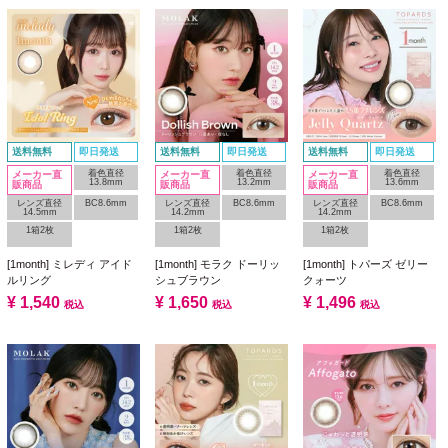
送料無料
即日発送
送料無料
即日発送
送料無料
即日発送
着色直径
着色直径
着色直径
メーカー直
メーカー直
メーカー直
13.8mm
13.2mm
13.6mm
販商品
販商品
販商品
レンズ直径
BC8.6mm
レンズ直径
BC8.6mm
レンズ直径
BC8.6mm
14.5mm
14.2mm
14.2mm
1箱2枚
1箱2枚
1箱2枚
[1month] ミレディ アイド
[1month] モラク ドーリッ
[1month] トパーズ ゼリー
ルリング
シュブラウン
クォーツ
¥
1,540
¥
1,650
¥
1,496
税込
税込
税込