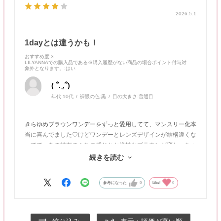
2026.5.1
1dayとは違うかも！
おすすめ度
:3
LILYANNAでの購入品である※購入履歴がない商品の場合ポイント付与対
象外となります。
:はい
( ՞. ̫.՞)
年代:
10代
裸眼の色:
黒
目の大きさ:
普通目
きらゆめブラウンワンデーをずっと愛用してて、マンスリー化本
当に喜んでました♡けどワンデーとレンズデザインが結構違くな
ってて、あの特有のふちの感じとか絶妙なブラウンが変わっちゃ
ってて悲しいです( ᐪ꒳​ᐪ )可愛いは可愛いから一ヶ月は使うけど、
続きを読む
これからもワンデーを愛用することになりそうです、
参考になった
0
Like!
0