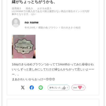
縁がちょっとちがうかも、
使用感
:5
発色
:5
おすすめ度
:5
LILYANNAでの購入品である※購入履歴がない商品の場合ポイント付与対
象外となります。
:はい
no name
年代:
10代
裸眼の色:
ブラウン
目の大きさ:
小粒目
1dayのきらゆめブラウンつかってて1monthかってみた😆😆かわ
いいしずっと楽しみにしてたけど縁なんかちがって悲しいよーー
ー、。
まあかわいいからおっけー😚😚😚
参考になった
0
Like!
0