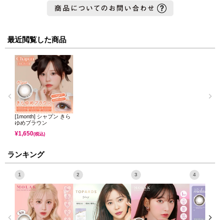
最近閲覧した商品
[1month] シャプン きら
ゆめブラウン
¥
1,650
(税込)
ランキング
1
2
3
4