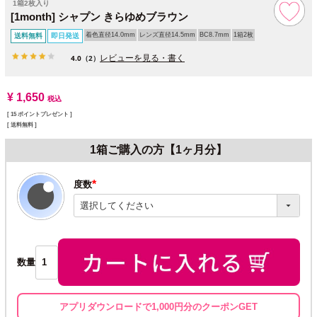
1箱2枚入り
[1month] シャプン きらゆめブラウン
着色直径14.0mm
レンズ直径14.5mm
BC8.7mm
1箱2枚
送料無料
即日発送
レビューを見る・書く
4.0
（2）
¥
1,650
税込
[
15
ポイントプレゼント ]
送料無料
1箱ご購入の方【1ヶ月分】
度数
(必
須)
数量
アプリダウンロードで1,000円分のクーポンGET