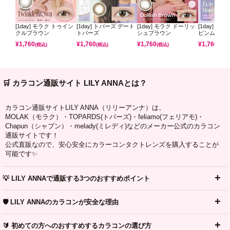
[1day] モラク トゥイン
[1day] トパーズ デート
[1day] モラク ドーリッ
[1day] ミ
クルブラウン
トパーズ
シュブラウン
ピンムーン
¥
1,760
¥
1,760
¥
1,760
¥
1,760
(税込)
(税込)
(税込)
(税込)
🛒 カラコン通販サイト LILY ANNAとは？
カラコン通販サイトLILY ANNA（リリーアンナ）は、
MOLAK（モラク）・TOPARDS(トパーズ)・feliamo(フェリアモ)・
Chapun（シャプン）・melady(ミレディ)などのメーカー公式のカラコン
通販サイトです！
公式直販なので、安心安全にカラーコンタクトレンズを購入することが
可能です✨
💡 LILY ANNAで通販する3つのおすすめポイント
🛡️ LILY ANNAのカラコンが安全な理由
🔰 初めての方へのおすすめするカラコンの選び方