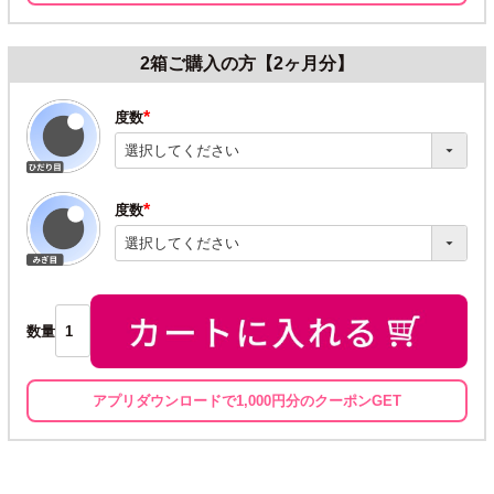
2箱ご購入の方【2ヶ月分】
度数
(必
須)
度数
(必
須)
数量
アプリダウンロードで1,000円分のクーポンGET