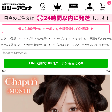
0
カート
検索
ランキング
キャンペーン
マイページ
最大2,300円分のクーポンを会員登録してCHECK ▶
カラコン通販TOP
▼ブランドから探す▼
シャプン (Chapun) カラコン - 齊藤なぎさ (なーた
カラコン通販TOP
▼装用期間から探す▼
【人気1ヶ月】マンスリーカラコンおすすめ一覧
商品番号
CPM2KYB
LINE追加で500円クーポンもらえる!!