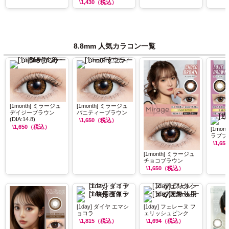
\1,430
（税込）
8.8mm 人気カラコン一覧
[1month] ミラージュ
[1month] ミラージュ
デイジーブラウン
バニティーブラウン
(DIA:14.8)
\1,650
（税込）
\1,650
（税込）
[1mon
ラブブ
\1,650
[1month] ミラージュ
チョコブラウン
\1,650
（税込）
[1day] ダイヤ エマシ
[1day] フェレーヌ フ
ョコラ
ェリッシュピンク
\1,815
（税込）
\1,694
（税込）