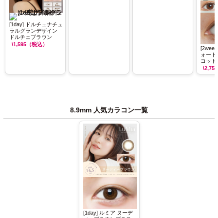
[1day] ドルチェナチュ
ラルグランデザイン
ドルチェブラウン
\1,595
（税込）
[2we
ォート
コット
\2,750
8.9mm 人気カラコン一覧
[1day] ルミア ヌーデ