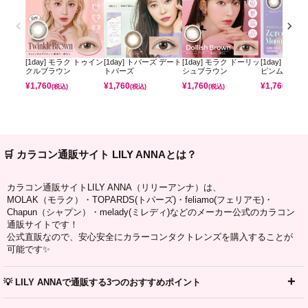
[1day] モラク トゥイン
[1day] トパーズ デート
[1day] モラク ドーリッ
[1day] ミレ
クルブラウン
トパーズ
シュブラウン
ピンムーン
¥
1,760
¥
1,760
¥
1,760
¥
1,760
(税込)
(税込)
(税込)
(税込)
🛒 カラコン通販サイト LILY ANNAとは？
カラコン通販サイトLILY ANNA（リリーアンナ）は、
MOLAK（モラク）・TOPARDS(トパーズ)・feliamo(フェリアモ)・
Chapun（シャプン）・melady(ミレディ)などのメーカー公式のカラコン
通販サイトです！
公式直販なので、安心安全にカラーコンタクトレンズを購入することが
可能です✨
💡 LILY ANNAで通販する3つのおすすめポイント