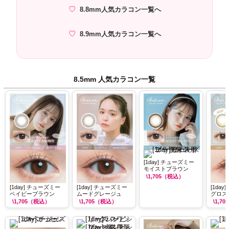
8.8mm人気カラコン一覧へ
8.9mm人気カラコン一覧へ
8.5mm 人気カラコン一覧
[1day] チューズミー
モイストブラウン
\1,705
（税込）
[1day] チューズミー
[1day] チューズミー
[1da
ベイビーブラウン
ムードグレージュ
グロス
\1,705
（税込）
\1,705
（税込）
\1,705