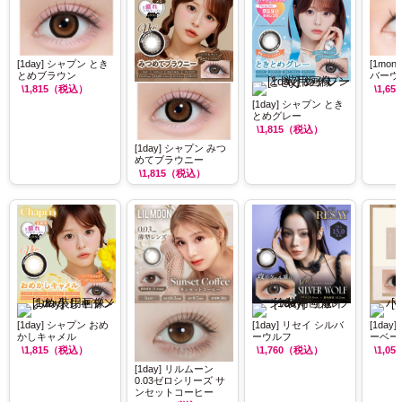
[1day] シャプン とき
[1mon
とめブラウン
バーウ
\1,815
（税込）
\1,650
[1day] シャプン とき
とめグレー
\1,815
（税込）
[1day] シャプン みつ
めてブラウニー
\1,815
（税込）
[1day] シャプン おめ
[1day] リセイ シルバ
[1da
かしキャメル
ーウルフ
ーベー
\1,815
（税込）
\1,760
（税込）
\1,056
[1day] リルムーン
0.03ゼロシリーズ サ
ンセットコーヒー