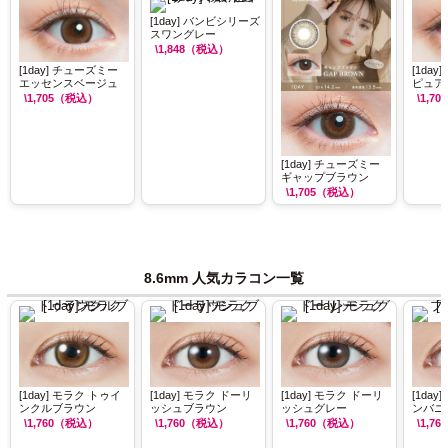
[1day] バンビシリーズ
スワングレー
\1,848
（税込）
[1day] チューズミー
[1da
エッセンスベージュ
ピュア
\1,705
（税込）
\1,705
[1day] チューズミー
ギャップブラウン
\1,705
（税込）
8.6mm 人気カラコン一覧
[1day] モラク トゥイ
[1day] モラク ドーリ
[1day] モラク ドーリ
[1da
ンクルブラウン
ッシュブラウン
ッシュグレー
ンバニ
\1,760
（税込）
\1,760
（税込）
\1,760
（税込）
\1,760