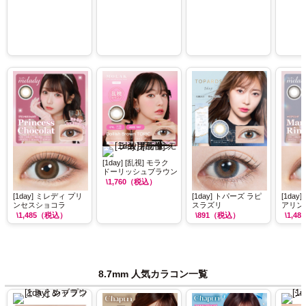
[1day] [乱視] モラク
ドーリッシュブラウン
\1,760
（税込）
[1day] ミレディ プリ
[1day] トパーズ ラピ
[1da
ンセスショコラ
スラズリ
アリン
\1,485
（税込）
\891
（税込）
\1,485
8.7mm 人気カラコン一覧