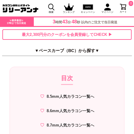
0
カート
検索
ランキング
キャンペーン
マイページ
3
43
47
✨業界最長✨
時間
分
秒 以内のご注文で当日発送
17時まで当日発送
最大2,300円分のクーポンを会員登録してCHECK ▶
▼ベースカーブ（BC）から探す▼
目次
8.5mm人気カラコン一覧へ
8.6mm人気カラコン一覧へ
8.7mm人気カラコン一覧へ