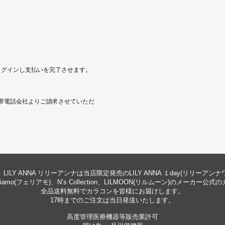
にログインし支払いを完了させます。
帯電話会社よりご請求させていただ
LILY ANNA リリーアンナは当店限定発売のLILY ANNA １day(リリーアン
eliamo(フェリアモ)、N’s Collection、LILMOON(リルムーン)のメーカ
全品送料無料でカラコンを皆様にお届けします。
17時までのご注文は当日発送いたします。
高度管理医療機器等販売業許可