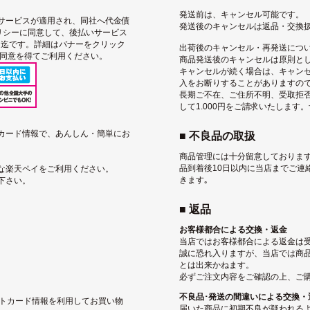
発送前は、キャンセル可能です。
サービス
が適用され、同社へ代金債
発送後のキャンセルは返品・交換
リシー
に同意して、後払いサービス
込）迄です。詳細はバナーをクリック
出荷後のキャンセル・再発送につ
用同意を得てご利用ください。
商品発送後のキャンセルは原則と
キャンセルが続く場合は、キャン
入をお断りすることがありますの
長期ご不在、ご住所不明、受取拒
して1.000円をご請求いたします
トカード情報で、あんしん・簡単にお
■ 不良品の取扱
商品管理には十分留意しております
品到着後10日以内に当店までご連
な楽天ペイをご利用ください。
きます｡
下さい。
■ 返品
お客様都合による交換・返金
当店ではお客様都合による返金は
誠に恐れ入りますが、当店では商
とは出来かねます。
必ずご注文内容をご確認の上、ご
不良品･発送の間違いによる交換・
ジットカード情報を利用してお買い物
届いた商品に初期不良が疑われる