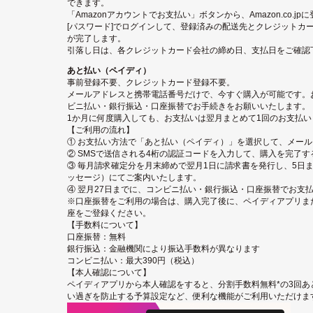
できます。
「Amazonアカウントでお支払い」ボタンから、Amazon.co.j
[パスワード]でログインして、登録済みの配送先とクレジットカ
が完了します。
引落し日は、各クレジットカード会社の締め日、支払日をご確認
あと払い（ペイディ）
事前登録不要、クレジットカード登録不要。
メールアドレスと携帯電話番号だけで、今すぐ購入が可能です。
ビニ払い・銀行振込・口座振替でお手続きをお願いいたします。
1か月に何度購入しても、お支払いは翌月まとめて1回のお支払い
【ご利用の流れ】
① お支払い方法で「あと払い（ペイディ）」を選択して、メー
② SMSで送信される4桁の認証コードを入力して、購入を完了す
③ 毎月請求確定分を月末締めで翌月1日に請求書を発行し、5日ま
ッセージ）にてご案内いたします。
④ 翌月27日までに、コンビニ払い・銀行振込・口座振替でお支
※口座振替をご利用の場合は、購入完了後に、ペイディアプリまたは
座をご登録ください。
【手数料について】
口座振替：無料
銀行振込：金融機関により振込手数料が異なります
コンビニ払い：最大390円（税込）
【本人確認について】
ペイディアプリから本人確認をすると、分割手数料無料*の3回あ
い過ぎを防止する予算設定など、便利な機能がご利用いただけま