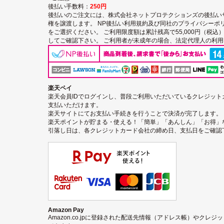
後払い手数料：
250円
後払いのご注文には、
株式会社ネットプロテクションズの後払い
権を譲渡します。
NP後払い利用規約及び同社のプライバシーポ
をご選択ください。 ご利用限度額は累計残高で55,000円（税
してご確認下さい。 ご利用者が未成年の場合、法定代理人の利
楽天ペイ
楽天会員IDでログインし、普段ご利用いただいているクレジッ
支払いただけます。
楽天サイトにてお支払い手続きを行うことで決済が完了します。
楽天ポイントが貯まる・使える！「簡単」「あんしん」「お得」
引落し日は、各クレジットカード会社の締め日、支払日をご確認
Amazon Pay
Amazon.co.jpに登録された配送先情報（アドレス帳）やクレ