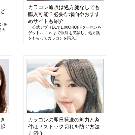
な
カラコン通販は処方箋なしでも
かど
購入可能？必要な場面やおすす
めサイトも紹介
ポンを
↓↓公式アプリDLで1.000円OFFクーポンを
るカ
ゲット↓↓ これまで眼科を受診し、処方箋
をもらってカラコンを購入...
なき
カラコンの即日発送の魅力と条
や起
件は？ストック切れを防ぐ方法
も紹介