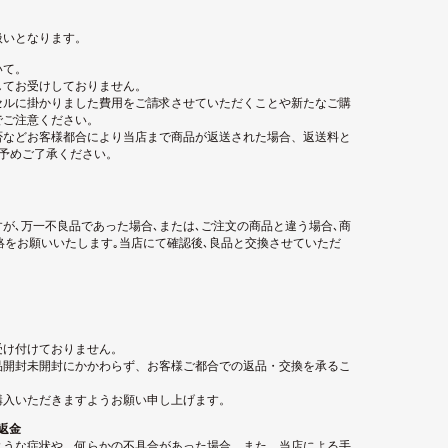
扱いとなります。
いて。
してお受けしておりません。
セルに掛かりました費用をご請求させていただくことや新たなご購
でご注意ください。
否などお客様都合により当店まで商品が返送された場合、返送料と
。予めご了承ください。
が､万一不良品であった場合､または､ご注文の商品と違う場合､商
絡をお願いいたします｡当店にて確認後､良品と交換させていただ
受け付けておりません。
品開封未開封にかかわらず、お客様ご都合での返品・交換を承るこ
購入いただきますようお願い申し上げます。
返金
ような症状や、何らかの不具合があった場合、また、当店による手