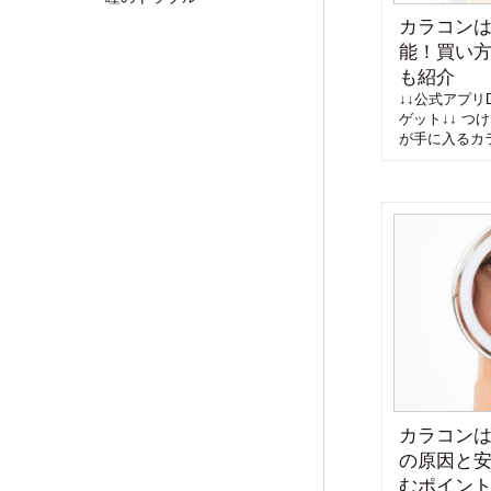
カラコン
能！買い方
も紹介
↓↓公式アプリD
ゲット↓↓ つ
が手に入るカラ
カラコン
の原因と
むポイン