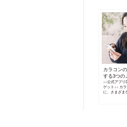
カラコン
する3つの
↓↓公式アプリD
ゲット↓↓ カ
に、さまざまな