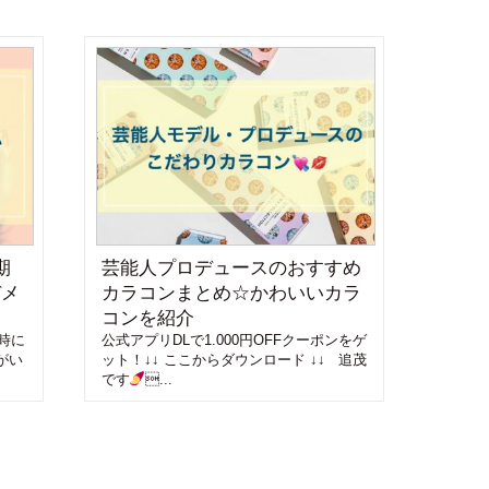
期
芸能人プロデュースのおすすめ
デメ
カラコンまとめ☆かわいいカラ
コンを紹介
時に
公式アプリDLで1.000円OFFクーポンをゲ
がい
ット！↓↓ ここからダウンロード ↓↓ 追茂
です
...