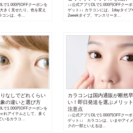
Lで1.000円OFFクーポンを
↓↓公式アプリDLで1.000円OFFクー
を大きく見せたり、色を変え
ゲット↓↓ カラコンには、1dayタイプ
コンは、今...
2weekタイプ、マンスリータ...
ありなしでどれくらい
カラコンは国内通販が断然
印象の違いと選び方
い！即日発送を選ぶメリッ
Lで1.000円OFFクーポンを
注意点
しゃれアイテムとして、多く
↓↓公式アプリDLで1.000円OFFクー
いるカラコ...
ゲット↓↓ カラコンは、いまやアイ
クの一部といえるほ...