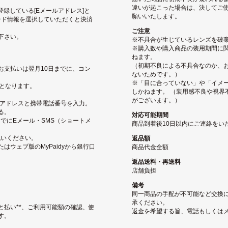
違いが起こった場合は、決してご使
pに登録している[Eメールアドレス]と
願いいたします。
ード情報を選択していただくと決済
ご注意
下さい。
※不具合が生じているレンズを破
※購入数や購入商品の装用期間に関
ねます。
（初期不良による不具合なのか、
お支払いは翌月10日までに、コン
ないためです。）
※「目に合っていない」や「イメ
となります。
しかねます。 （装用感不良や視界
がございます。）
ルアドレスと携帯電話番号を入力。
る。
対応可能期間
でにEメール・SMS（ショートメ
商品到着後10日以内にご連絡をい
払いください。
返品額
ウェブ版のMyPaidyから銀行口
商品代金全額
返品送料・再送料
店舗負担
備考
同一商品の手配が不可能など交換
承ください。
と払い**、ご利用可能額の確認、使
返金を希望する旨、電話もしくは
す。