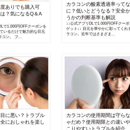
カラコンの酸素透過率って
は度ありでも購入可
に？低いとどうなる？安全
は？気になるQ＆A
うかの判断基準も解説
↓↓公式アプリDLで1.000円OFFクー
Lで1.000円OFFクーポンを
ゲット↓↓ 目元を華やかに彩ってくれ
けているだけで魅力的な目元
ラコン。近年ではさまざま...
コン。 フ...
は目に悪い？トラブル
カラコンの使用期間は守ら
安全におしゃれを楽し
ゃだめ？使用期限との違い
ト
こりやすいトラブルを紹介