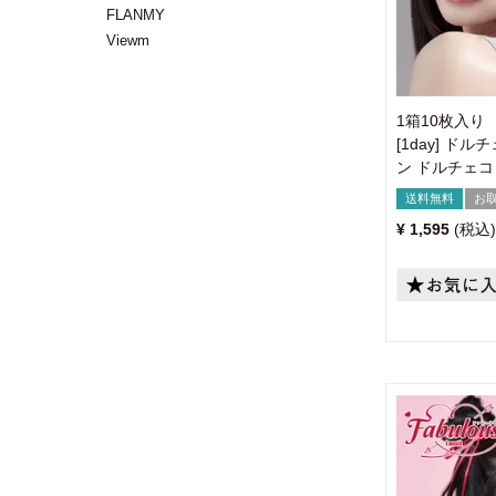
FLANMY
Viewm
1箱10枚入り
[1day] 
ン ドルチェ
送料無料
お
¥
1,595
税込