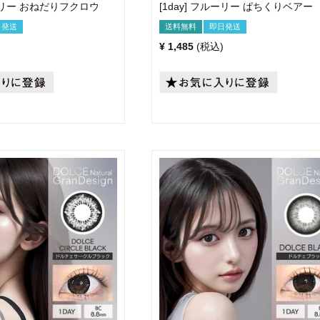
ルーリー おねだりフクロウ
[1day] フルーリー ぱちくりベアー
日発送
送料無料
即日発送
¥
1,485
税込