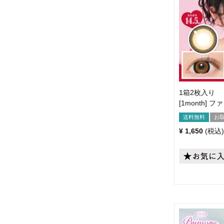
1箱2枚入り
[1month] 
送料無料
お
¥
1,650
税込