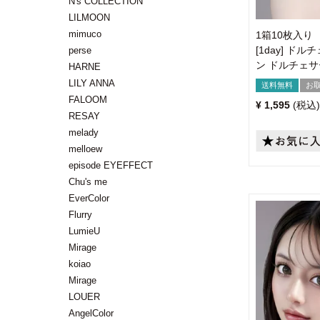
N's COLLECTION
LILMOON
mimuco
1箱10枚入り
[1day] 
perse
ン ドルチェ
HARNE
LILY ANNA
送料無料
お
FALOOM
¥
1,595
税込
RESAY
melady
melloew
episode EYEFFECT
Chu's me
EverColor
Flurry
LumieU
Mirage
koiao
Mirage
LOUER
AngelColor