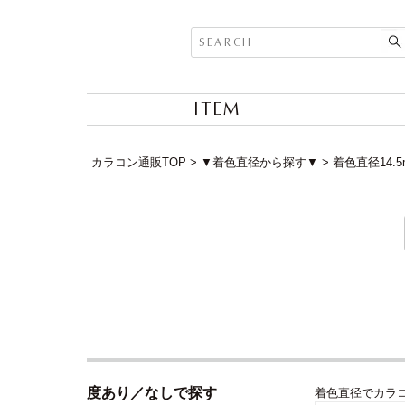
ITEM
カラコン通販TOP
▼着色直径から探す▼
着色直径14.
度あり／なしで探す
着色直径でカラ