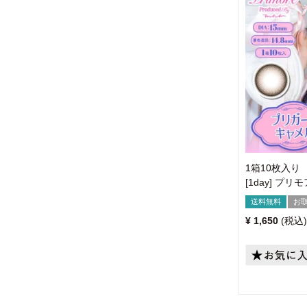
1箱10枚入り
[1day] プ
送料無料
お
¥
1,650
税込