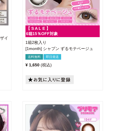
【 S A L E 】
6箱15％OFF対象
デザイ
1箱2枚入り
[1month] シャプン ずるモテベージュ
送料無料
即日発送
¥
1,650
税込