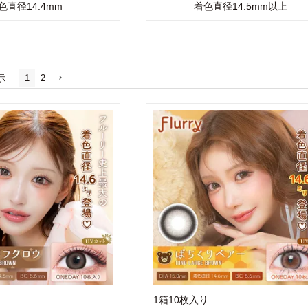
色直径14.4mm
着色直径14.5mm以上
示
1
2
1箱10枚入り