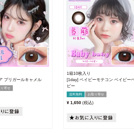
1箱10枚入り
リモア プリガールキャメル
[1day] ベイビーモテコン ベイビー
ビー
取り寄せ
送料無料
お取り寄せ
¥
1,650
税込