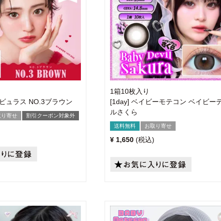
1箱10枚入り
ファビュラス NO.3ブラウン
[1day] ベイビーモテコン ベイビー
ルさくら
取り寄せ
割引クーポン対象外
送料無料
お取り寄せ
¥
1,650
税込