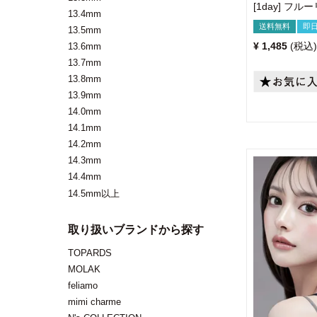
[1day] フ
13.4mm
送料無料
即
13.5mm
¥
1,485
税込
13.6mm
13.7mm
13.8mm
13.9mm
14.0mm
14.1mm
14.2mm
14.3mm
14.4mm
14.5mm以上
取り扱いブランドから探す
TOPARDS
MOLAK
feliamo
mimi charme