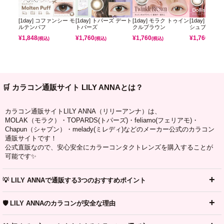
[1day] コファンシー モ
[1day] トパーズ デート
[1day] モラク トゥイン
[1day] モラ
ルテンパフ
トパーズ
クルブラウン
シュブラウン
¥
1,848
¥
1,760
¥
1,760
¥
1,760
(税込)
(税込)
(税込)
(税込)
🛒 カラコン通販サイト LILY ANNAとは？
カラコン通販サイトLILY ANNA（リリーアンナ）は、
MOLAK（モラク）・TOPARDS(トパーズ)・feliamo(フェリアモ)・
Chapun（シャプン）・melady(ミレディ)などのメーカー公式のカラコン
通販サイトです！
公式直販なので、安心安全にカラーコンタクトレンズを購入することが
可能です✨
💡 LILY ANNAで通販する3つのおすすめポイント
🛡️ LILY ANNAのカラコンが安全な理由