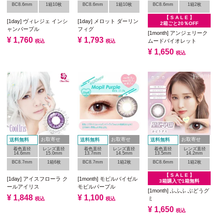
BC8.6mm
1箱10枚
BC8.6mm
1箱10枚
BC8.6mm
1箱2枚
【 S A L E 】
[1day] ヴィレジェ インシ
[1day] メロット ダーリン
2箱ごと20％OFF
ャンパープル
フィグ
[1month] アンジェリーク
¥
1,760
¥
1,793
ムードバイオレット
税込
税込
¥
1,650
税込
お取寄せ
お取寄せ
お取寄せ
送料無料
送料無料
送料無料
着色直径
レンズ直径
着色直径
レンズ直径
着色直径
レンズ直径
14.6mm
15.0mm
13.7mm
14.5mm
13.5mm
14.2mm
BC8.7mm
1箱6枚
BC8.7mm
1箱2枚
BC8.6mm
1箱2枚
【 S A L E 】
[1day] アイスフローラ ク
[1month] モピルバイゼル
3箱購入で1箱無料
ールアイリス
モピルパープル
[1month] ふふふ ぶどうグ
¥
1,848
¥
1,100
ミ
税込
税込
¥
1,650
税込