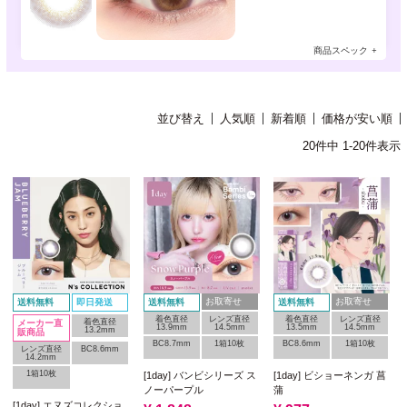
商品スペック
並び替え
人気順
新着順
価格が安い順
20
件中
1
-
20
件表示
お取寄せ
お取寄せ
送料無料
即日発送
送料無料
送料無料
着色直径
レンズ直径
着色直径
レンズ直径
着色直径
メーカー直
13.9mm
14.5mm
13.5mm
14.5mm
13.2mm
販商品
BC8.7mm
1箱10枚
BC8.6mm
1箱10枚
レンズ直径
BC8.6mm
14.2mm
1箱10枚
[1day] バンビシリーズ ス
[1day] ビショーネンガ 菖
ノーパープル
蒲
[1day] エヌズコレクショ