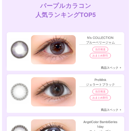
パープルカラコン
✔ 透明感のある儚げな瞳になりたいなら
・ラベンダーやピンク寄りの淡いパープル
人気ランキングTOP5
・フチなしデザイン
→ ふんわり柔らかく、色素薄い印象を演出できます。
✔ 華やかで印象的な瞳にしたいなら
・深みのあるパープルカラー
・くっきりしたフチありデザイン
N's COLLECTION
・大きめの着色直径
ブルーベリージャム
→ ミステリアスで華やかな目元に仕上がります。
当日発送
パープルカラコンは、いつものメイクにプラスするだけで雰囲
おまとめ割引
気を変えられる万能カラーです💜
普段使いには自然になじむパープル、特別な日には華やかなパ
ープルなど、シーンに合わせてお気に入りのカラーを見つけて
商品スペック
みてください。
ProWink
ジェラートブラック
当日発送
おまとめ割引
商品スペック
AngelColor BambiSeries
1day
スノーパープル