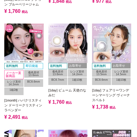
¥
1,848
¥
977
税込
税込
ン ブルーベリージャム
¥
1,760
税込
お取寄せ
お取寄せ
送料無料
即日発送
送料無料
送料無料
着色直径
レンズ直径
着色直径
レンズ直径
着色直径
メーカー直
13.6mm
14.2mm
13.5mm
14.5mm
13.6mm
販商品
BC8.7mm
1箱10枚
BC8.6mm
1箱10枚
レンズ直径
BC8.6mm
14.2mm
1箱2枚
[1day] ビューム 天使のな
[1day] フェアリーワンデ
みだ
ーシマーリング ヴィーナ
スベルト
[1month] ハパクリスティ
¥
1,760
税込
ン ドーリークリスティン
¥
1,738
税込
ラベンダー
¥
2,491
税込