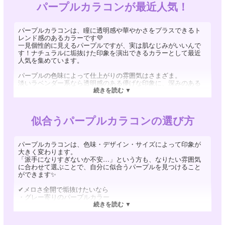
パープルカラコンが最近人気！
パープルカラコンは、瞳に透明感や華やかさをプラスできるト
レンド感のあるカラーです💜
一見個性的に見えるパープルですが、実は肌なじみがいいんで
す！ナチュラルに垢抜けた印象を演出できるカラーとして最近
人気を集めています。
パープルの色味によって仕上がりの雰囲気はさまざま。
淡いラベンダー系なら透明感のある儚げな印象に、深みのある
パープル系なら大人っぽくミステリアスな雰囲気に仕上がりま
す✨
また、ブラウンやグレーが混ざったパープルカラコンなら、派
似合うパープルカラコンの選び方
手になりすぎず自然に瞳になじむため、カラコン初心者にもお
すすめです。
いつものメイクに少し特別感をプラスしたい方や、周りと差が
パープルカラコンは、色味・デザイン・サイズによって印象が
つく垢抜けた印象を目指したい方は、ぜひパープルカラコンを
大きく変わります。
取り入れてみてください💜
「派手になりすぎないか不安…」という方も、なりたい雰囲気
に合わせて選ぶことで、自分に似合うパープルを見つけること
ができます✨
✔メロさ全開で垢抜けたいなら
・グレー寄りのパープルカラー
・ぼかしフチや細フチデザイン
・小さめの着色直径
→ 瞳になじみやすく、自然な透明感のある印象に。