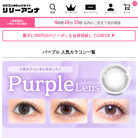
0
カート
検索
ランキング
キャンペーン
マイページ
4
16
14
✨業界最長✨
時間
分
秒 以内のご注文で当日発送
17時まで当日発送
最大2,300円分のクーポンを会員登録してCHECK ▶
パープル 人気カラコン一覧