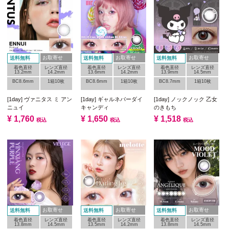
お取寄せ
お取寄せ
お取寄せ
送料無料
送料無料
送料無料
着色直径
レンズ直径
着色直径
レンズ直径
着色直径
レンズ直径
13.2mm
14.2mm
13.6mm
14.2mm
13.9mm
14.5mm
BC8.6mm
1箱10枚
BC8.6mm
1箱10枚
BC8.7mm
1箱10枚
[1day] ヴァニタス ミ アン
[1day] ギャルネバーダイ
[1day] ノックノック 乙女
ニュイ
キャンディ
のきもち
¥
1,760
¥
1,650
¥
1,518
税込
税込
税込
お取寄せ
お取寄せ
お取寄せ
送料無料
送料無料
送料無料
着色直径
レンズ直径
着色直径
レンズ直径
着色直径
レンズ直径
13.8mm
14.5mm
13.5mm
14.2mm
13.8mm
14.5mm