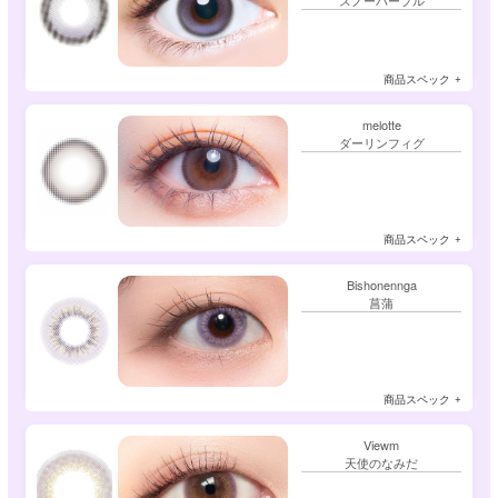
商品スペック
melotte
ダーリンフィグ
商品スペック
Bishonennga
菖蒲
商品スペック
Viewm
天使のなみだ