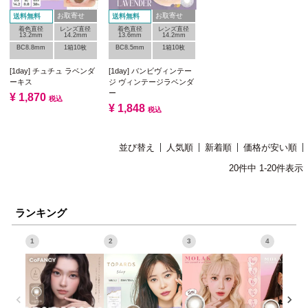
お取寄せ
お取寄せ
送料無料
送料無料
着色直径
レンズ直径
着色直径
レンズ直径
13.2mm
14.2mm
13.6mm
14.2mm
BC8.8mm
1箱10枚
BC8.5mm
1箱10枚
[1day] チュチュ ラベンダ
[1day] バンビヴィンテー
ーキス
ジ ヴィンテージラベンダ
ー
¥
1,870
税込
¥
1,848
税込
並び替え
人気順
新着順
価格が安い順
20
件中
1
-
20
件表示
ランキング
1
2
3
4