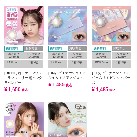
お取寄せ
お取寄せ
お取寄せ
送料無料
送料無料
送料無料
着色直径
レンズ直径
着色直径
レンズ直径
着色直径
レンズ直径
13.6mm
14.2mm
13.0mm
14.0mm
13.0mm
14.0mm
BC8.6mm
1箱2枚
BC8.7mm
1箱10枚
BC8.7mm
1箱10枚
[1month] 超モテコンウル
[1day] ピエナージュ ミミ
[1day] ピエナージュ ミミ
トラマンスリー 超ピンク
ジェム ミミアメジスト
ジェム ミミピンクトパー
ラベンダー
ズ
¥
1,485
税込
¥
1,650
¥
1,485
税込
税込