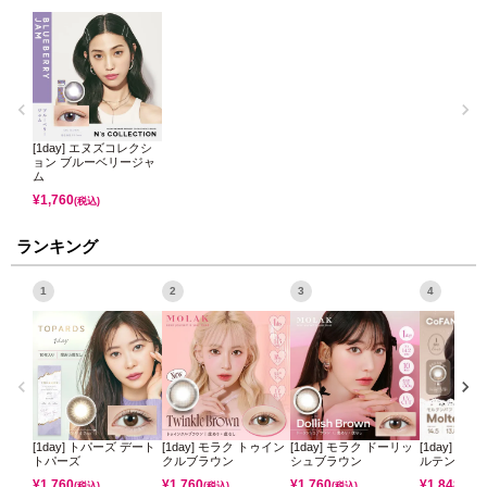
[1day] エヌズコレクシ
ョン ブルーベリージャ
ム
¥
1,760
(税込)
ランキング
1
2
3
4
[1day] トパーズ デート
[1day] モラク トゥイン
[1day] モラク ドーリッ
[1day] コ
トパーズ
クルブラウン
シュブラウン
ルテンパフ
¥
1,760
¥
1,760
¥
1,760
¥
1,848
(税込)
(税込)
(税込)
(税込)