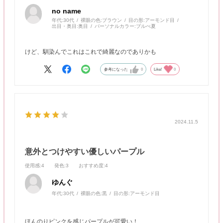
no name
年代:
30代
裸眼の色:
ブラウン
目の形:
アーモンド目
出目・奥目:
奥目
パーソナルカラー:
ブルべ夏
けど、馴染んでこれはこれで綺麗なのでありかも
参考になった
0
Like!
0
2024.11.5
意外とつけやすい優しいパープル
使用感
:4
発色
:3
おすすめ度
:4
ゆんぐ
年代:
30代
裸眼の色:
黒
目の形:
アーモンド目
ほんのりピンクを感じパープルが可愛い！