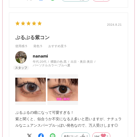
2024.8.21
ぷるぷる紫コン
使用感
:5
発色
:5
おすすめ度
:5
nanami
年代:
20代
裸眼の色:
黒
出目・奥目:
奥目
パーソナルカラー:
ブルべ夏
ぷるぷるの瞳になって可愛すぎる！
紫と聞くと、似合うか不安になる人多いと思いますが、ナチュラ
ルなニュアンスパープルっぽい発色なので、万人受けします◎
参考になった
0
Like!
0