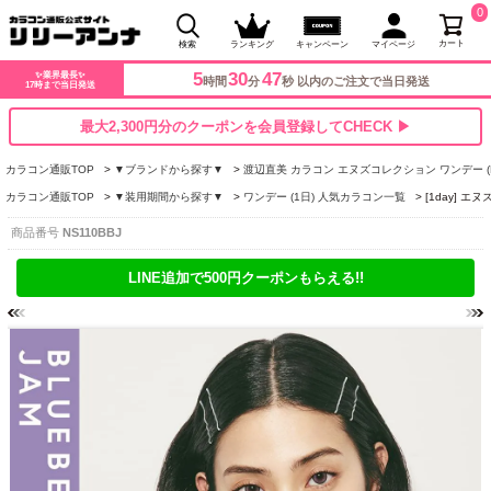
0
カート
検索
ランキング
キャンペーン
マイページ
5
30
46
✨業界最長✨
時間
分
秒 以内のご注文で当日発送
17時まで当日発送
最大2,300円分のクーポンを会員登録してCHECK ▶
カラコン通販TOP
▼ブランドから探す▼
渡辺直美 カラコン エヌズコレクション ワンデー (N's 
カラコン通販TOP
▼装用期間から探す▼
ワンデー (1日) 人気カラコン一覧
[1day] 
商品番号
NS110BBJ
LINE追加で500円クーポンもらえる!!