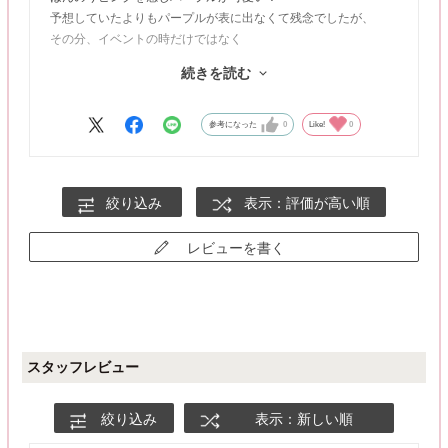
予想していたよりもパープルが表に出なくて残念でしたが、
その分、イベントの時だけではなく
ちょっとしたお出かけの時にも使えそうな感じでした！
続きを読む
普段はクリアレンズか13.0くらいの小さめが好み。
ブルーベリージャムはやや大きく感じました
体感は13.5くらい。
参考になった
0
Like!
0
絞り込み
表示：評価が高い順
レビューを書く
スタッフレビュー
絞り込み
表示：新しい順