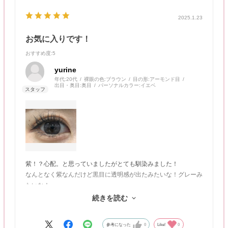
2025.1.23
お気に入りです！
おすすめ度
:5
yurine
年代:
20代
裸眼の色:
ブラウン
目の形:
アーモンド目
出目・奥目:
奥目
パーソナルカラー:
イエベ
紫！？心配。と思っていましたがとても馴染みました！
なんとなく紫なんだけど黒目に透明感が出たみたいな！グレーみ
たいな！
黒髪の方とても似合うと思います！
続きを読む
細フチでナチュラルだしちゅるっとしてて可愛いです✨
参考になった
0
Like!
0