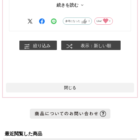
発色はグレーも感じるような、パープル過ぎないので少し雰囲気
続きを読む
を変えたい時によさそうです🐈
参考になった
0
Like!
0
絞り込み
表示：新しい順
閉じる
最近閲覧した商品