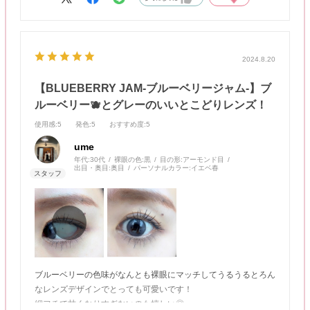
2024.8.20
【BLUEBERRY JAM-ブルーベリージャム-】ブ
ルーベリー🫐とグレーのいいとこどりレンズ！
使用感
:5
発色
:5
おすすめ度
:5
ume
年代:
30代
裸眼の色:
黒
目の形:
アーモンド目
出目・奥目:
奥目
パーソナルカラー:
イエベ春
ブルーベリーの色味がなんとも裸眼にマッチしてうるうるとろん
なレンズデザインでとっても可愛いです！
細フチで甘くなりすぎないのも嬉しい◎