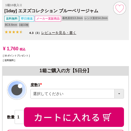
1箱10枚入り
[1day] エヌズコレクション ブルーベリージャム
着色直径13.2mm
レンズ直径14.2mm
送料無料
即日発送
メーカー直販商品
BC8.6mm
1箱10枚
レビューを見る・書く
4.3
（3）
¥
1,760
税込
[
16
ポイントプレゼント ]
送料無料
1箱ご購入の方【5日分】
度数1
(必
須)
数量