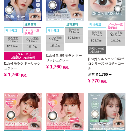
送料無料
送料無料
即日発送
メーカー直
販商品
着色直径
即日発送
メーカー直
即日発送
13.2mm
着色直径
レンズ直径
販商品
13.3mm
14.0mm
レンズ直径
BC8.6mm
着色直径
レンズ直径
14.2mm
BC8.7mm
1箱10枚
13.2mm
14.2mm
1箱10枚
BC8.6mm
1箱10枚
割引クーポ
ン対象外
【 S A L E 】
[1day] [乱視] モラク ドー
3箱購入で1箱無料
[1day] リルムーン 0.03ゼ
リッシュグレー
[1day] モラク ドーリッシ
ロシリーズ ゼロチャコー
¥
1,760
税込
ュグレー
ル
¥
1,760
通常
¥
1,760
➡
税込
¥
770
税込