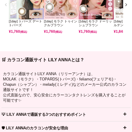
[1day] トパーズ デート
[1day] モラク トゥイン
[1day] モラク ドーリッ
[1day] コ
トパーズ
クルブラウン
シュブラウン
ルテンパフ
¥
1,760
¥
1,760
¥
1,760
¥
1,848
(税込)
(税込)
(税込)
(税込)
🛒 カラコン通販サイト LILY ANNAとは？
カラコン通販サイトLILY ANNA（リリーアンナ）は、
MOLAK（モラク）・TOPARDS(トパーズ)・feliamo(フェリアモ)・
Chapun（シャプン）・melady(ミレディ)などのメーカー公式のカラコン
通販サイトです！
公式直販なので、安心安全にカラーコンタクトレンズを購入することが
可能です✨
💡 LILY ANNAで通販する3つのおすすめポイント
🛡️ LILY ANNAのカラコンが安全な理由