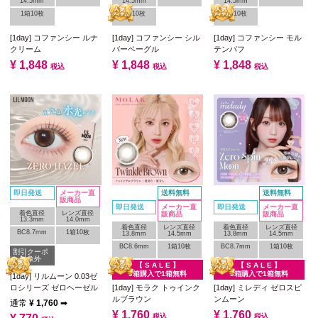
14.5mm
14.5mm
14.5mm
1箱10枚
1箱10枚
1箱10枚
[1day] コファンシー ルナ
[1day] コファンシー シル
[1day] コファンシー モル
クリーム
バーベーグル
テンパフ
¥
1,848
¥
1,848
¥
1,848
税込
税込
税込
即日発送
メーカー直
送料無料
送料無料
販商品
即日発送
メーカー直
即日発送
メーカー直
着色直径
レンズ直径
販商品
販商品
13.3mm
14.0mm
着色直径
レンズ直径
着色直径
レンズ直径
BC8.7mm
1箱10枚
13.8mm
14.5mm
13.8mm
14.5mm
BC8.6mm
1箱10枚
BC8.7mm
1箱10枚
割引クーポ
ン対象外
【 S A L E 】
【 S A L E 】
3箱購入で1箱無料
3箱購入で1箱無料
[1day] リルムーン 0.03ゼ
ロシリーズ ゼロヘーゼル
[1day] モラク トゥインク
[1day] ミレディ ゼロスピ
ルブラウン
ンムーン
通常
¥
1,760
➡
¥
1,760
¥
1,760
税込
税込