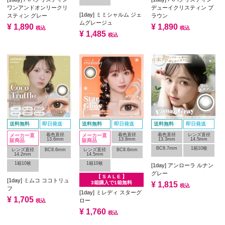
ワンアンドオンリークリ
デューイクリスティン ブ
[1day] ミミシャルム ジェ
スティン グレー
ラウン
ムグレージュ
¥
1,890
¥
1,890
税込
税込
¥
1,485
税込
送料無料
即日発送
送料無料
即日発送
送料無料
即日発送
着色直径
着色直径
着色直径
レンズ直径
メーカー直
メーカー直
13.6mm
13.8mm
13.3mm
14.5mm
販商品
販商品
BC8.7mm
1箱10枚
レンズ直径
BC8.6mm
レンズ直径
BC8.6mm
14.2mm
14.5mm
1箱10枚
1箱10枚
[1day] アンローラ ルナン
グレー
【 S A L E 】
[1day] ミムコ ココトリュ
3箱購入で1箱無料
¥
1,815
税込
フ
[1day] ミレディ スターグ
¥
1,705
ロー
税込
¥
1,760
税込