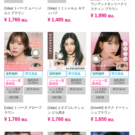
ワンアンドオンリークリ
[1day] トパーズ ムーンメ
[1day] ミミシャルム キテ
スティン ブラウン
ルトブラウン
ィパフ
¥
1,890
税込
¥
1,760
¥
1,485
税込
税込
送料無料
即日発送
送料無料
即日発送
送料無料
即日発送
着色直径
着色直径
着色直径
メーカー直
メーカー直
メーカー直
13.5mm
13.0mm
13.2mm
販商品
販商品
販商品
レンズ直径
BC8.6mm
レンズ直径
BC8.6mm
レンズ直径
BC8.6mm
14.2mm
14.2mm
14.2mm
1箱10枚
1箱10枚
1箱2枚
[1day] トパーズ グローブ
[1day] エヌズコレクショ
[1month] モラク ドーリッ
ラウン
ン どら焼き
シュブラウン
¥
1,760
¥
1,760
¥
1,650
税込
税込
税込