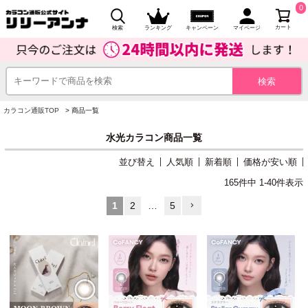
0
カート
検索
ランキング
キャンペーン
マイページ
カラコン通販TOP
商品一覧
水光カラコン商品一覧
並び替え
人気順
新着順
価格が安い順
165
件中
1
-
40
件表示
1
2
…
5