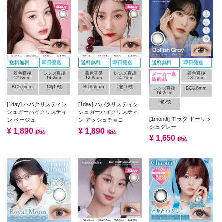
送料無料
即日発送
送料無料
即日発送
送料無料
即日発送
着色直径
レンズ直径
着色直径
レンズ直径
着色直径
メーカー直
12.8mm
14.2mm
12.8mm
14.2mm
13.2mm
販商品
BC8.6mm
1箱10枚
BC8.6mm
1箱10枚
レンズ直径
BC8.6mm
14.2mm
1箱2枚
[1day] ハパクリスティン
[1day] ハパクリスティン
シュガーハイクリスティ
シュガーハイクリスティ
[1month] モラク ドーリッ
ン ベージュ
ン アッシュチョコ
シュグレー
¥
1,890
¥
1,890
税込
税込
¥
1,650
税込