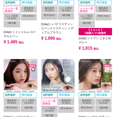
送料無料
即日発送
送料無料
即日発送
送料無料
即日発送
着色直径
着色直径
レンズ直径
着色直径
メーカー直
メーカー直
13.0mm
13.2mm
14.2mm
14.0mm
販商品
販商品
BC8.6mm
1箱10枚
レンズ直径
BC8.6mm
レンズ直径
BC8.7mm
14.2mm
14.5mm
1箱10枚
1箱10枚
[1day] ハパクリスティン
ビーンクリスティン ミデ
【 S A L E 】
[1day] ミミシャルム ロイ
ィアムブラウン
3箱購入で1箱無料
ヤルムーン
¥
1,890
[1day] シャプン ときとめ
税込
¥
1,485
グレー
税込
¥
1,815
税込
送料無料
即日発送
送料無料
即日発送
送料無料
即日発送
着色直径
レンズ直径
着色直径
着色直径
レンズ直径
メーカー直
13.0mm
14.2mm
13.5mm
12.0mm
14.2mm
販商品
BC8.6mm
1箱10枚
BC8.6mm
1箱10枚
レンズ直径
BC8.6mm
14.2mm
1箱10枚
[1day] ハパクリスティン
[1day] ハパクリスティン