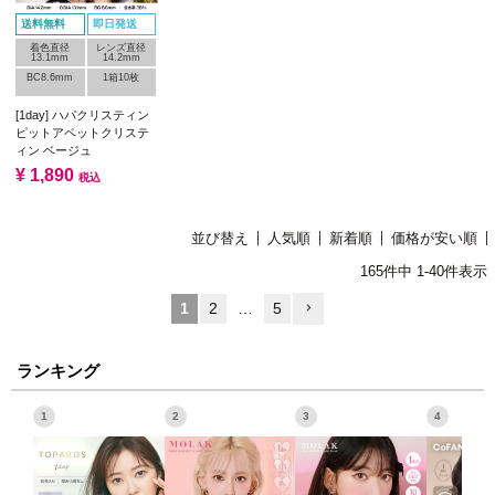
送料無料
即日発送
着色直径
レンズ直径
13.1mm
14.2mm
BC8.6mm
1箱10枚
[1day] ハパクリスティン
ピットアペットクリステ
ィン ベージュ
¥
1,890
税込
並び替え
人気順
新着順
価格が安い順
165
件中
1
-
40
件表示
1
2
…
5
ランキング
1
2
3
4