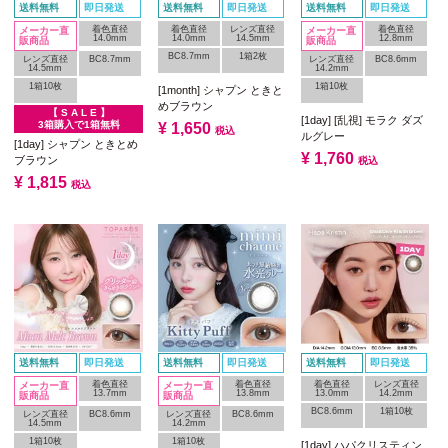
送料無料
即日発送
送料無料
即日発送
送料無料
即日発送
着色直径
着色直径
レンズ直径
着色直径
メーカー直
メーカー直
14.0mm
14.0mm
14.5mm
12.8mm
販商品
販商品
BC8.7mm
1箱2枚
レンズ直径
BC8.7mm
レンズ直径
BC8.6mm
14.5mm
14.2mm
1箱10枚
1箱10枚
[1month] シャプン ときと
めブラウン
【 S A L E 】
[1day] [乱視] モラク ダズ
3箱購入で1箱無料
¥
1,650
税込
ルグレー
[1day] シャプン ときとめ
¥
1,760
ブラウン
税込
¥
1,815
税込
送料無料
即日発送
送料無料
即日発送
送料無料
即日発送
着色直径
着色直径
着色直径
レンズ直径
メーカー直
メーカー直
13.7mm
13.8mm
13.0mm
14.2mm
販商品
販商品
BC8.6mm
1箱10枚
レンズ直径
BC8.6mm
レンズ直径
BC8.6mm
14.5mm
14.2mm
1箱10枚
1箱10枚
[1day] ハパクリスティン