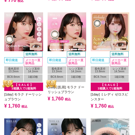
¥
770
税込
送料無料
送料無料
送料無料
即日発送
メーカー直
即日発送
メーカー直
即日発送
メーカー直
販商品
販商品
販商品
着色直径
レンズ直径
着色直径
レンズ直径
着色直径
レンズ直径
13.2mm
14.2mm
13.2mm
14.2mm
13.8mm
14.5mm
BC8.6mm
1箱10枚
BC8.6mm
1箱10枚
BC8.7mm
1箱10枚
【 S A L E 】
【 S A L E 】
[1day] [乱視] モラク ドー
3箱購入で1箱無料
3箱購入で1箱無料
リッシュブラウン
[1day] モラク ドーリッシ
[1day] ミレディ ゼロスピ
¥
1,760
ュブラウン
ンスター
税込
¥
1,760
¥
1,760
税込
税込