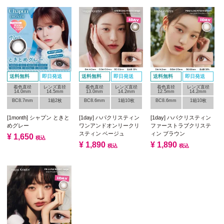
送料無料
即日発送
送料無料
即日発送
送料無料
即日発送
着色直径
レンズ直径
着色直径
レンズ直径
着色直径
レンズ直径
14.0mm
14.5mm
13.0mm
14.2mm
12.5mm
14.2mm
BC8.7mm
1箱2枚
BC8.6mm
1箱10枚
BC8.6mm
1箱10枚
[1month] シャプン ときと
[1day] ハパクリスティン
[1day] ハパクリスティン
めグレー
ワンアンドオンリークリ
ファーストラブクリステ
スティン ベージュ
ィン ブラウン
¥
1,650
税込
¥
1,890
¥
1,890
税込
税込