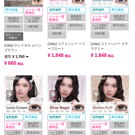
即日発送
メーカー直
送料無料
即日発送
送料無料
即日発送
販商品
着色直径
着色直径
メーカー直
メーカー直
着色直径
レンズ直径
13.8mm
13.8mm
販商品
販商品
13.6mm
14.2mm
レンズ直径
BC8.6mm
レンズ直径
BC8.6mm
BC8.6mm
1箱10枚
14.5mm
14.5mm
1箱10枚
1箱10枚
割引クーポ
ン対象外
[1day] コファンシー ベリ
[1day] コファンシー ステ
[1day] クレイネル ムーン
ーフロート
ラグミー
ブラウン
¥
1,848
¥
1,848
税込
税込
通常
¥
1,760
➡
¥
660
税込
送料無料
即日発送
送料無料
即日発送
送料無料
即日発送
着色直径
着色直径
着色直径
メーカー直
メーカー直
メーカー直
13.8mm
13.8mm
13.8mm
販商品
販商品
販商品
レンズ直径
BC8.6mm
レンズ直径
BC8.6mm
レンズ直径
BC8.6mm