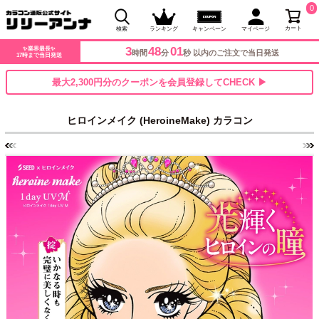
0
カート
検索
ランキング
キャンペーン
マイページ
3
47
59
✨業界最長✨
時間
分
秒 以内のご注文で当日発送
17時まで当日発送
最大2,300円分のクーポンを会員登録してCHECK ▶
ヒロインメイク (HeroineMake) カラコン