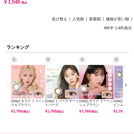
¥
1,540
税込
並び替え
人気順
新着順
価格が安い順
4
件中
1
-
4
件表示
ランキング
1
2
3
4
[1day] モラク トゥイン
[1day] トパーズ デート
[1day] モラク ドーリッ
[1day] ミレ
クルブラウン
トパーズ
シュブラウン
ピンムーン
¥
1,760
¥
1,760
¥
1,760
¥
1,760
(税込)
(税込)
(税込)
(税込)