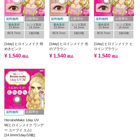
お取寄せ
お取寄せ
お取寄せ
送料無料
送料無料
送料無料
着色直径
レンズ直径
着色直径
レンズ直径
着色直径
レンズ直径
13.6mm
14.2mm
13.4mm
14.2mm
13.4mm
14.0mm
BC8.7mm
1箱10枚
BC8.7mm
1箱10枚
BC8.7mm
1箱10枚
[1day] ヒロインメイク 煌
[1day] ヒロインメイク 光
[1day] ヒロインメイク ヒ
めきピンク
のブラウン
ロインブラウン
¥
1,540
¥
1,540
¥
1,540
税込
税込
税込
お取寄せ
送料無料
HeroineMake 1day UV
M(ヒロインメイク ワンデ
ー ユーブイ エム)
[14.0mm/1day/10枚]