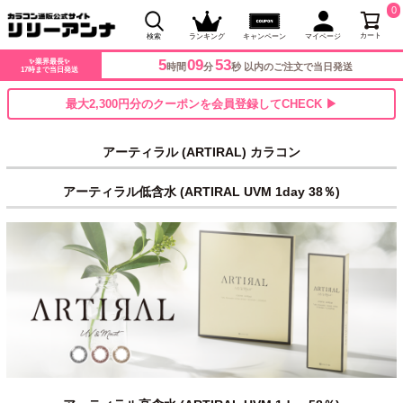
0
カート
検索
ランキング
キャンペーン
マイページ
5
09
53
✨業界最長✨
時間
分
秒 以内のご注文で当日発送
17時まで当日発送
最大2,300円分のクーポンを会員登録してCHECK ▶
アーティラル (ARTIRAL) カラコン
アーティラル低含水 (ARTIRAL UVM 1day 38％)