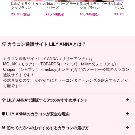
[1day] モラク トゥイン
[1day] トパーズ デート
[1day] モラク ドーリッ
[1day] ミレ
クルブラウン
トパーズ
シュブラウン
ピンムーン
¥
1,760
¥
1,760
¥
1,760
¥
1,760
(税込)
(税込)
(税込)
(税込)
🛒 カラコン通販サイト LILY ANNAとは？
カラコン通販サイトLILY ANNA（リリーアンナ）は、
MOLAK（モラク）・TOPARDS(トパーズ)・feliamo(フェリアモ)・
Chapun（シャプン）・melady(ミレディ)などのメーカー公式のカラコン
通販サイトです！
公式直販なので、安心安全にカラーコンタクトレンズを購入することが
可能です✨
💡 LILY ANNAで通販する3つのおすすめポイント
🛡️ LILY ANNAのカラコンが安全な理由
🔰 初めての方へのおすすめするカラコンの選び方