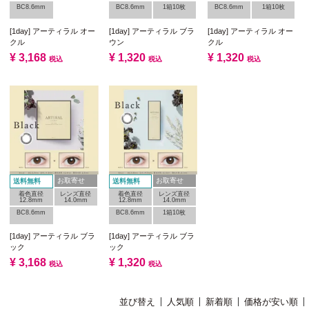
BC8.6mm
BC8.6mm
1箱10枚
BC8.6mm
1箱10枚
[1day] アーティラル オー
[1day] アーティラル ブラ
[1day] アーティラル オー
クル
ウン
クル
¥
3,168
¥
1,320
¥
1,320
税込
税込
税込
お取寄せ
お取寄せ
送料無料
送料無料
着色直径
レンズ直径
着色直径
レンズ直径
12.8mm
14.0mm
12.8mm
14.0mm
BC8.6mm
BC8.6mm
1箱10枚
[1day] アーティラル ブラ
[1day] アーティラル ブラ
ック
ック
¥
3,168
¥
1,320
税込
税込
並び替え
人気順
新着順
価格が安い順