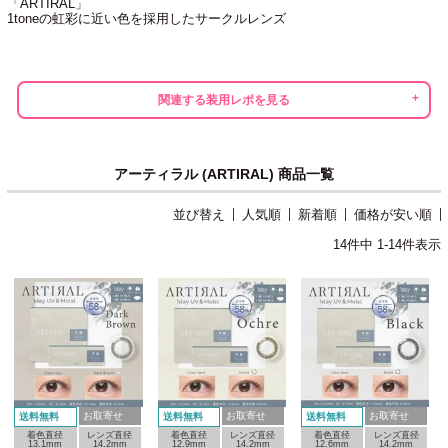
「ARTIRAL」
1toneの虹彩に近い色を採用したサークルレンズ
関連する装用レポを見る
アーティラル (ARTIRAL) 商品一覧
並び替え
人気順
新着順
価格が安い順
14
件中
1
-
14
件表示
お取寄せ
お取寄せ
お取寄せ
送料無料
送料無料
送料無料
着色直径
レンズ直径
着色直径
レンズ直径
着色直径
レンズ直径
13.1mm
14.2mm
12.9mm
14.2mm
12.6mm
14.2mm