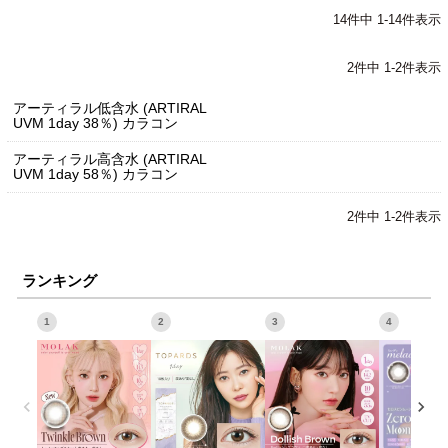
14
件中
1
-
14
件表示
2
件中
1
-
2
件表示
アーティラル低含水 (ARTIRAL
UVM 1day 38％) カラコン
アーティラル高含水 (ARTIRAL
UVM 1day 58％) カラコン
2
件中
1
-
2
件表示
ランキング
1
2
3
4