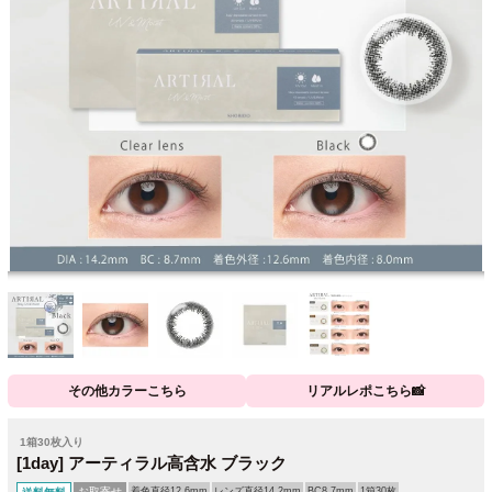
その他カラーこちら
リアルレポこちら📸
1箱30枚入り
[1day] アーティラル高含水 ブラック
お取寄せ
着色直径12.6mm
レンズ直径14.2mm
BC8.7mm
1箱30枚