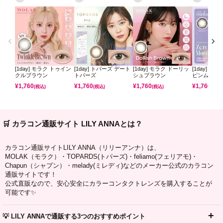
[1day] モラク トゥイン
[1day] トパーズ デート
[1day] モラク ドーリッ
[1day] ミ
クルブラウン
トパーズ
シュブラウン
ピンムーン
¥
1,760
¥
1,760
¥
1,760
¥
1,760
(税込)
(税込)
(税込)
(税込)
🛒 カラコン通販サイト LILY ANNAとは？
カラコン通販サイトLILY ANNA（リリーアンナ）は、
MOLAK（モラク）・TOPARDS(トパーズ)・feliamo(フェリアモ)・
Chapun（シャプン）・melady(ミレディ)などのメーカー公式のカラコン
通販サイトです！
公式直販なので、安心安全にカラーコンタクトレンズを購入することが
可能です✨
💡 LILY ANNAで通販する3つのおすすめポイント