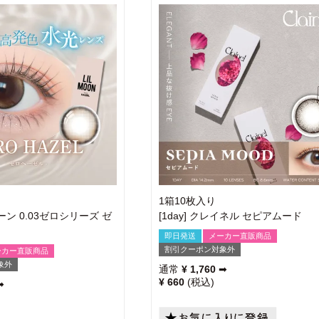
1箱10枚入り
ムーン 0.03ゼロシリーズ ゼ
[1day] クレイネル セピアムード
即日発送
メーカー直販商品
割引クーポン対象外
ーカー直販商品
象外
通常
¥
1,760
➡
¥
660
税込
➡