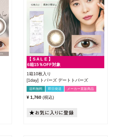
【 S A L E 】
6箱15％OFF対象
1箱10枚入り
[1day] トパーズ デートトパーズ
送料無料
即日発送
メーカー直販商品
¥
1,760
税込