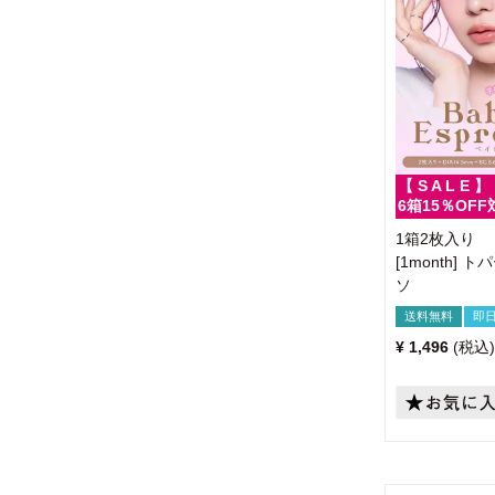
【 S A L E 】
6箱15％OFF
1箱2枚入り
[1month]
ソ
送料無料
即
¥
1,496
税込