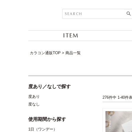
ITEM
カラコン通販TOP
商品一覧
度あり／なしで探す
度あり
276
件中
1
-
40
件
度なし
使用期間から探す
1日（ワンデー）