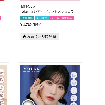
1箱10枚入り
ン
[1day] ミレディ プリンセスショコラ
送料無料
即日発送
メーカー直販商品
¥
1,760
税込