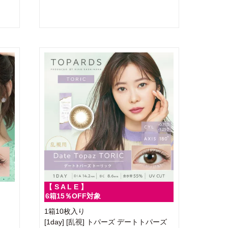
【 S A L E 】
6箱15％OFF対象
1箱10枚入り
[1day] [乱視] トパーズ デートトパーズ