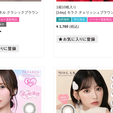
1箱10枚入り
レイネル クラシックブラウン
[1day] モラク チェリッシュブラウ
ーカー直販商品
送料無料
即日発送
メーカー直販商品
象外
¥
1,760
税込
➡