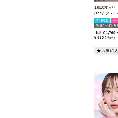
1箱10枚入り
[1day] ク
即日発送
メ
割引クーポン対
通常
¥
1,760
¥
660
税込