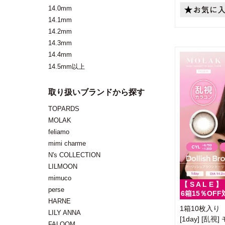
14.0mm
14.1mm
14.2mm
14.3mm
14.4mm
14.5mm以上
取り扱いブランドから探す
TOPARDS
MOLAK
feliamo
mimi charme
N's COLLECTION
LILMOON
mimuco
【 S A L E 】
perse
6箱15％OFF
HARNE
1箱10枚入り
LILY ANNA
[1day] [
FALOOM