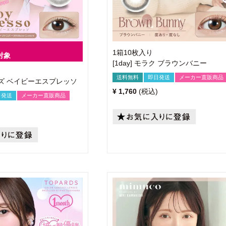
1箱10枚入り
対象
[1day] モラク ブラウンバニー
送料無料
即日発送
メーカー直販商品
パーズ ベイビーエスプレッソ
¥
1,760
税込
日発送
メーカー直販商品