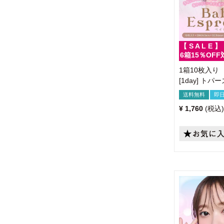
【 S A L E 】
6箱15％OFF
1箱10枚入り
[1day] ト
送料無料
即
¥
1,760
税込