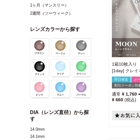
1ヶ月（マンスリー）
2週間（ツーウィーク）
レンズカラーから探す
1箱10枚入り
[1day] ク
即日発送
メ
割引クーポン対
通常
¥
1,760
¥
660
税込
DIA（レンズ直径）から探
す
14.0mm
14.1mm