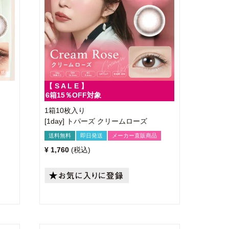
【 S A L E 】
6箱15％OFF対象
1箱10枚入り
[1day] トパーズ クリームローズ
送料無料
即日発送
メーカー直販商品
¥
1,760
税込