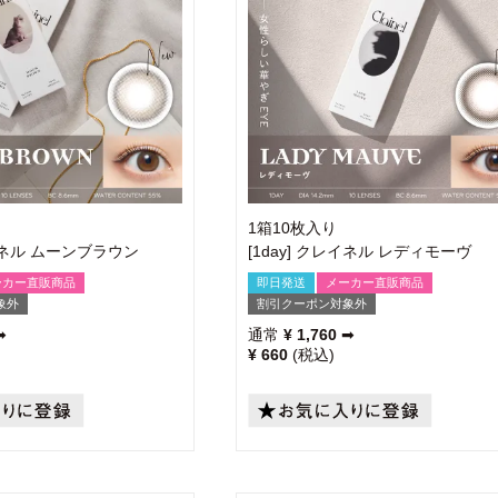
1箱10枚入り
レイネル ムーンブラウン
[1day] クレイネル レディモーヴ
ーカー直販商品
即日発送
メーカー直販商品
象外
割引クーポン対象外
➡
通常
¥
1,760
➡
¥
660
税込