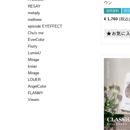
ウン
RESAY
送料無料
即
melady
¥
1,760
税込
melloew
episode EYEFFECT
Chu's me
EverColor
Flurry
LumieU
Mirage
koiao
Mirage
LOUER
AngelColor
FLANMY
Viewm