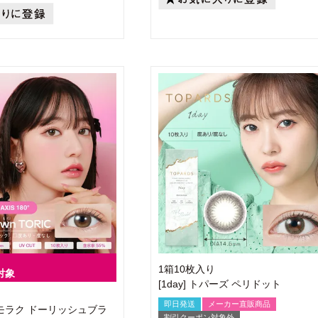
1箱10枚入り
対象
[1day] トパーズ ペリドット
即日発送
メーカー直販商品
乱視] モラク ドーリッシュブラ
割引クーポン対象外