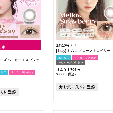
1箱10枚入り
対象
[1day] ミムコ メローストロベリー
即日発送
メーカー直販商品
 トパーズ ベイビーエスプレッ
割引クーポン対象外
通常
¥
1,705
➡
日発送
メーカー直販商品
¥
660
税込