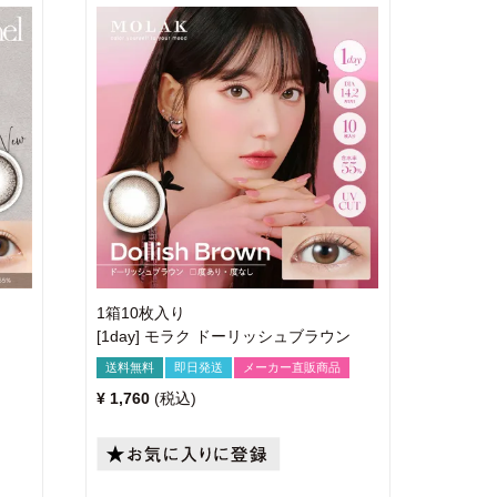
1箱10枚入り
[1day] モラク ドーリッシュブラウン
送料無料
即日発送
メーカー直販商品
¥
1,760
税込