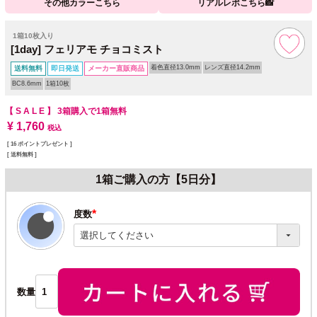
その他カラーこちら
リアルレポこちら📸
1箱10枚入り
[1day] フェリアモ チョコミスト
着色直径13.0mm
レンズ直径14.2mm
送料無料
即日発送
メーカー直販商品
BC8.6mm
1箱10枚
【 S A L E 】
3箱購入で1箱無料
¥
1,760
税込
[
16
ポイントプレゼント ]
送料無料
1箱ご購入の方【5日分】
度数
(必
須)
数量