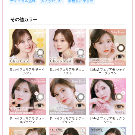
,
,
ナチュラル盛れ
大人かわいい
着色直径小さめ
その他カラー
[1day] フェリアモ チャイ
[1day] フェリアモ チョコ
[1day] フェリアモ シャイ
カフェ
ミスト
ニーブラウン
[1day] フェリアモ チュー
[1day] フェリアモ シアー
[1day] フェリアモ サクラ
ルブラウン
ブラック
ムース