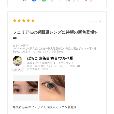
てみてください…！
2026.5.27
フェリアモの裸眼風レンズに待望の新色登場✨
👑
おすすめ度
:5
LILYANNAでの購入品である※購入履歴がない商品の場合ポイント付与対
象外となります。
:いいえ（ポイント対象外）
ぱちこ 焦茶目/奥目/ブルベ夏
年代:
20代
裸眼の色:
ダークブラウン
出目・奥目:
奥目
パーソナルカラー:
ブルべ夏
目の大きさ:
小粒目
爆売れ必至のフェリアモ裸眼風カラコン新色🎀