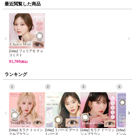
最近閲覧した商品
[1day] フェリアモ チョ
コミスト
¥
1,760
(税込)
ランキング
1
2
3
4
[1day] モラク トゥイン
[1day] トパーズ デート
[1day] モラク ドーリッ
[1day] ミ
クルブラウン
トパーズ
シュブラウン
ピンムーン