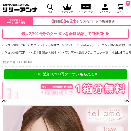
0
カート
検索
ランキング
キャンペーン
マイページ
6
08
23
✨業界最長✨
時間
分
秒 以内のご注文で当日発送
17時まで当日発送
最大2,300円分のクーポンを会員登録してCHECK ▶
カラコン通販TOP
▼ブランドから探す▼
フェリアモ（feliamo） カラコン - 白石麻衣(まいや
カラコン通販TOP
▼装用期間から探す▼
ワンデー (1日) 人気カラコン一覧
[1day] 
商品番号
FA110CMT
LINE追加で500円クーポンもらえる!!