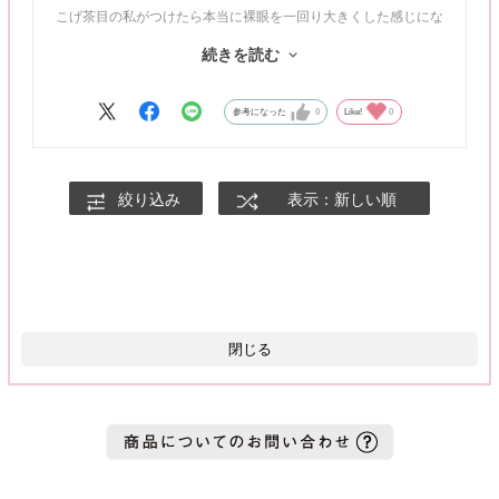
こげ茶目の私がつけたら本当に裸眼を一回り大きくした感じにな
りました！
続きを読む
フチありなので裸眼よりも瞳をくっきり見せてくれて、目元の印
象がシャープになります✨
参考になった
0
Like!
0
抜け感のあるチョコカラーで、自然に瞳に光を取り込んでうるみ
のある瞳に💫
絞り込み
表示：新しい順
カラコンバレしたくはないけど、裸眼は物足りない・・・！とい
う方にぜひ使ってみてほしいです📝
閉じる