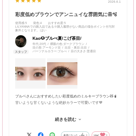
2026.6.1
彩度低めブラウンでアンニュイな雰囲気に🦋🫧
使用感
:5
発色
:4
おすすめ度
:5
LILYANNAでの購入品である※購入履歴がない商品の場合ポイント付与対
象外となります。
:はい
Kao🐶ブルべ夏/こげ茶目/
年代:
20代
裸眼の色:
ダークブラウン
目の形:
アーモンド目
出目・奥目:
出目
パーソナルカラー:
ブルべ
目の大きさ:
普通目
ブルベさんにおすすめしたい彩度低めのミルキーブラウン🧸🧋
甘いような甘くないような絶妙カラーで可愛いです🤎
柔らかい発色なのでカラコン感弱め！
続きを読む
日常使いにぴったりです！
ちょっとスモーキーなメイクやくすみピンクメイクとぜひ合わせ
参考になった
0
Like!
0