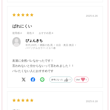
2025.6.26
ばれにくい
使用感
:4
発色
:3
おすすめ度
:4
ぴょんきち
年代:
20代
裸眼の色:
黒
出目・奥目:
奥目
パーソナルカラー:
イエベ春
友達に全然バレなかったです！
言われないと分からないって言われました！！
バレたくない人におすすめです
参考になった
0
Like!
0
2025.6.18