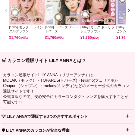
[1day] モラク トゥイン
[1day] トパーズ デート
[1day] モラク ドーリッ
[1day] ミ
クルブラウン
トパーズ
シュブラウン
ピンムーン
¥
1,760
¥
1,760
¥
1,760
¥
1,760
(税込)
(税込)
(税込)
(税込)
🛒 カラコン通販サイト LILY ANNAとは？
カラコン通販サイトLILY ANNA（リリーアンナ）は、
MOLAK（モラク）・TOPARDS(トパーズ)・feliamo(フェリアモ)・
Chapun（シャプン）・melady(ミレディ)などのメーカー公式のカラコン
通販サイトです！
公式直販なので、安心安全にカラーコンタクトレンズを購入することが
可能です✨
💡 LILY ANNAで通販する3つのおすすめポイント
🛡️ LILY ANNAのカラコンが安全な理由