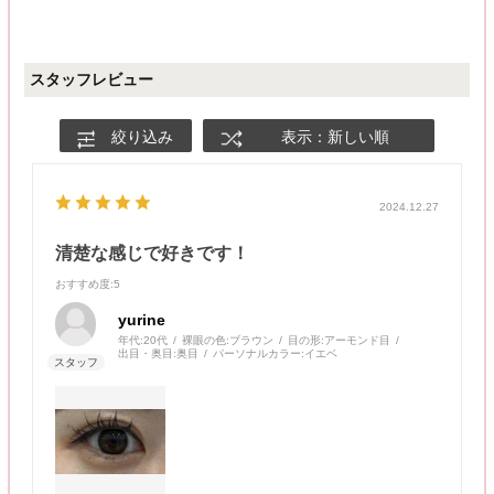
スタッフレビュー
絞り込み
表示：新しい順
2024.12.27
清楚な感じで好きです！
おすすめ度
:5
yurine
年代:
20代
裸眼の色:
ブラウン
目の形:
アーモンド目
出目・奥目:
奥目
パーソナルカラー:
イエベ