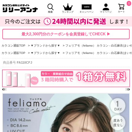
0
カート
検索
ランキング
キャンペーン
マイページ
最大2,300円分のクーポンを会員登録してCHECK ▶
カラコン通販TOP
▼ブランドから探す▼
フェリアモ（feliamo） カラコン - 白石麻衣(まいや
カラコン通販TOP
▼ブランドから探す▼
フェリアモ（feliamo） カラコン - 白石麻衣(まいや
商品番号
FA110CFJ