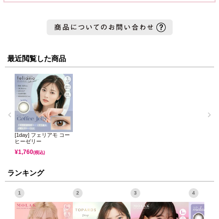
最近閲覧した商品
[1day] フェリアモ コー
ヒーゼリー
¥
1,760
(税込)
ランキング
1
2
3
4