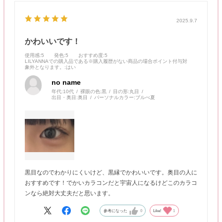
2025.9.7
かわいいです！
使用感
:5
発色
:5
おすすめ度
:5
LILYANNAでの購入品である※購入履歴がない商品の場合ポイント付与対
象外となります。
:はい
no name
年代:
10代
裸眼の色:
黒
目の形:
丸目
出目・奥目:
奥目
パーソナルカラー:
ブルべ夏
黒目なのでわかりにくいけど、黒縁でかわいいです。奥目の人に
おすすめです！でかいカラコンだと宇宙人になるけどこのカラコ
ンなら絶対大丈夫だと思います。
参考になった
0
Like!
1