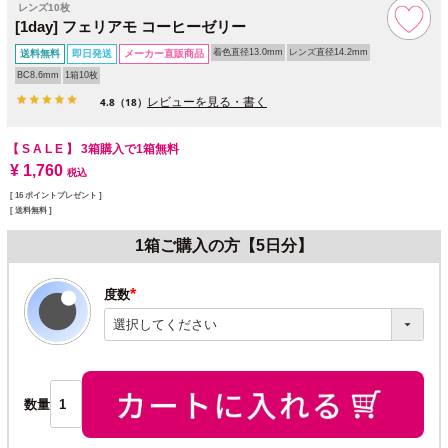
レンズ10枚
[1day] フェリアモ コーヒーゼリー
着色直径13.0mm
レンズ直径14.2mm
送料無料
即日発送
メーカー直販商品
BC8.6mm
1箱10枚
レビューを見る・書く
4.8
（18）
【 S A L E 】
3箱購入で1箱無料
¥
1,760
税込
[
16
ポイントプレゼント ]
送料無料
1箱ご購入の方【5日分】
度数
(必
須)
数量