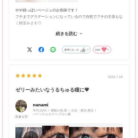
やや緑っぽいベージュのお色味です！
フチまでグラデーションになっているので自然でフチの主張もな
く馴染みます◎
Affogatoとくらべると透明感は控えめでほわんな印象です！
続きを読む
動画：自然光／静止画：室内蛍光灯
参考になった
0
Like!
0
2024.7.18
ゼリーみたいなうるちゅる瞳に💗
nanami
年代:
20代
裸眼の色:
黒
出目・奥目:
奥目
パーソナルカラー:
ブルべ夏