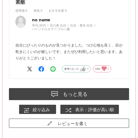
素敵
使用感
:5
発色
:5
おすすめ度
:5
no name
年代:
30代
目の形:
丸目
出目・奥目:
出目
パーソナルカラー:
ブルべ夏
自分にぴったりのものが見つかりました。つけ心地も良く、目が
乾きにくいのが嬉しいです。またぜひ利用したいと思います。あ
りがとうございました！
参考になった
0
Like!
2
もっと見る
絞り込み
表示：評価が高い順
レビューを書く