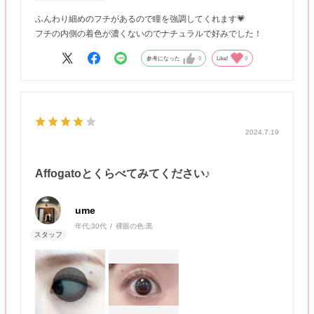
ふんわり細めのフチがあるので瞳を強調してくれます💗
フチの内側の着色が濃くないのでナチュラルで好みでした！
参考になった
0
Like!
0
2024.7.19
Affogatoとくらべてみてください♪
ume
年代:
30代
裸眼の色:
黒