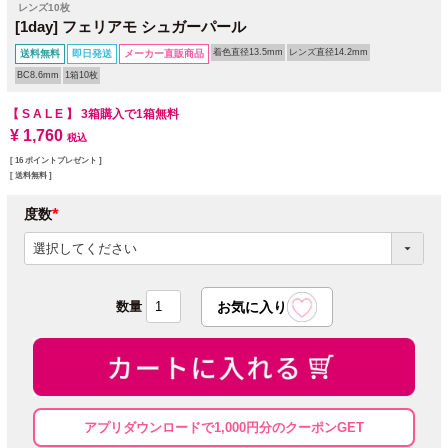
レンズ10枚
[1day] フェリアモ シュガーパール
着色直径13.5mm
レンズ直径14.2mm
送料無料
即日発送
メーカー直販商品
BC8.6mm
1箱10枚
【 S A L E 】
3箱購入で1箱無料
¥
1,760
税込
[
16
ポイントプレゼント ]
送料無料
度数
(必
須)
アプリダウンロードで1,000円分のクーポンGET