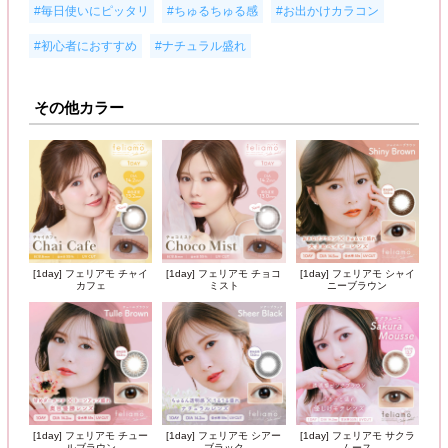
,
,
,
#毎日使いにピッタリ
#ちゅるちゅる感
#お出かけカラコン
,
#初心者におすすめ
#ナチュラル盛れ
その他カラー
[1day] フェリアモ チャイ
[1day] フェリアモ チョコ
[1day] フェリアモ シャイ
カフェ
ミスト
ニーブラウン
[1day] フェリアモ チュー
[1day] フェリアモ シアー
[1day] フェリアモ サクラ
ルブラウン
ブラック
ムース