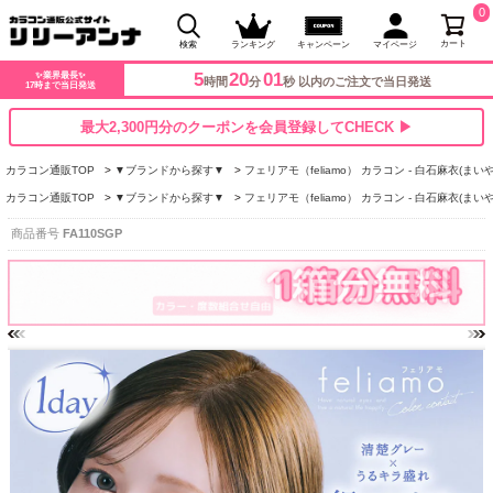
0
カート
検索
ランキング
キャンペーン
マイページ
5
20
01
✨業界最長✨
時間
分
秒 以内のご注文で当日発送
17時まで当日発送
最大2,300円分のクーポンを会員登録してCHECK ▶
カラコン通販TOP
▼ブランドから探す▼
フェリアモ（feliamo） カラコン - 白石麻衣(まいや
カラコン通販TOP
▼ブランドから探す▼
フェリアモ（feliamo） カラコン - 白石麻衣(まいや
商品番号
FA110SGP