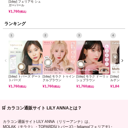
[1day] フェリアモ シュ
ガーパール
¥
1,760
(税込)
ランキング
1
2
3
4
[1day] トパーズ デート
[1day] モラク トゥイン
[1day] モラク ドーリッ
[1day] コ
トパーズ
クルブラウン
シュブラウン
ルテンパフ
¥
1,760
¥
1,760
¥
1,760
¥
1,848
(税込)
(税込)
(税込)
(税込)
🛒 カラコン通販サイト LILY ANNAとは？
カラコン通販サイトLILY ANNA（リリーアンナ）は、
MOLAK（モラク）・TOPARDS(トパーズ)・feliamo(フェリアモ)・