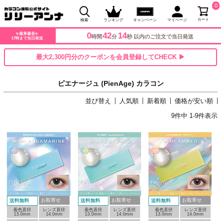
0
カート
検索
ランキング
キャンペーン
マイページ
0
42
13
✨業界最長✨
時間
分
秒 以内のご注文で当日発送
17時まで当日発送
最大2,300円分のクーポンを会員登録してCHECK ▶
ピエナージュ (PienAge) カラコン
並び替え
人気順
新着順
価格が安い順
9
件中
1
-
9
件表示
お取寄せ
お取寄せ
お取寄せ
送料無料
送料無料
送料無料
着色直径
レンズ直径
着色直径
レンズ直径
着色直径
レンズ直径
13.0mm
14.0mm
13.0mm
14.0mm
13.0mm
14.0mm