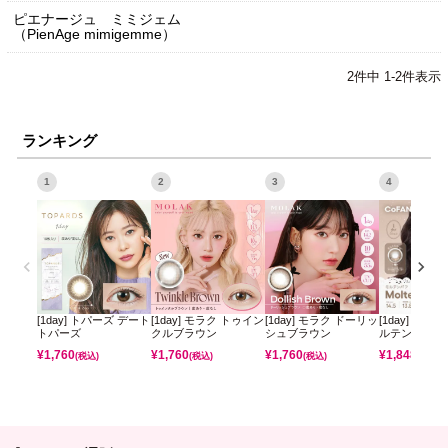
ピエナージュ ミミジェム
（PienAge mimigemme）
2
件中
1
-
2
件表示
ランキング
1
2
3
4
[1day] トパーズ デート
[1day] モラク トゥイン
[1day] モラク ドーリッ
[1day] コフ
トパーズ
クルブラウン
シュブラウン
ルテンパフ
¥
1,760
¥
1,760
¥
1,760
¥
1,848
(税込)
(税込)
(税込)
(税込)