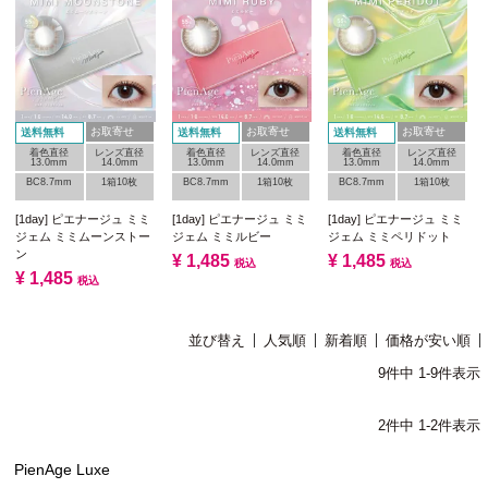
お取寄せ
お取寄せ
お取寄せ
送料無料
送料無料
送料無料
着色直径
レンズ直径
着色直径
レンズ直径
着色直径
レンズ直径
13.0mm
14.0mm
13.0mm
14.0mm
13.0mm
14.0mm
BC8.7mm
1箱10枚
BC8.7mm
1箱10枚
BC8.7mm
1箱10枚
[1day] ピエナージュ ミミ
[1day] ピエナージュ ミミ
[1day] ピエナージュ ミミ
ジェム ミミムーンストー
ジェム ミミルビー
ジェム ミミペリドット
ン
¥
1,485
¥
1,485
税込
税込
¥
1,485
税込
並び替え
人気順
新着順
価格が安い順
9
件中
1
-
9
件表示
2
件中
1
-
2
件表示
PienAge Luxe