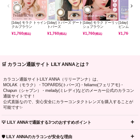
[1day] モラク トゥイン
[1day] トパーズ デート
[1day] モラク ドーリッ
[1day] ミレ
クルブラウン
トパーズ
シュブラウン
ピンムーン
¥
1,760
¥
1,760
¥
1,760
¥
1,760
(税込)
(税込)
(税込)
(税込)
🛒 カラコン通販サイト LILY ANNAとは？
カラコン通販サイトLILY ANNA（リリーアンナ）は、
MOLAK（モラク）・TOPARDS(トパーズ)・feliamo(フェリアモ)・
Chapun（シャプン）・melady(ミレディ)などのメーカー公式のカラコン
通販サイトです！
公式直販なので、安心安全にカラーコンタクトレンズを購入することが
可能です✨
💡 LILY ANNAで通販する3つのおすすめポイント
🛡️ LILY ANNAのカラコンが安全な理由