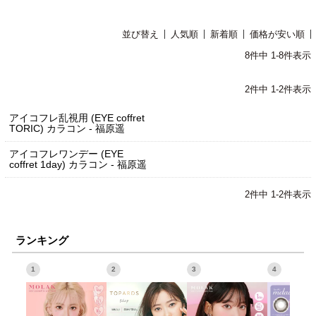
並び替え
人気順
新着順
価格が安い順
8
件中
1
-
8
件表示
2
件中
1
-
2
件表示
アイコフレ乱視用 (EYE coffret
TORIC) カラコン - 福原遥
アイコフレワンデー (EYE
coffret 1day) カラコン - 福原遥
2
件中
1
-
2
件表示
ランキング
1
2
3
4