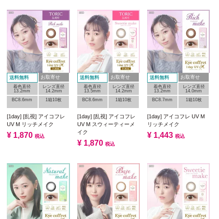
お取寄せ
お取寄せ
お取寄せ
送料無料
送料無料
送料無料
着色直径
レンズ直径
着色直径
レンズ直径
着色直径
レンズ直径
13.2mm
14.2mm
13.5mm
14.2mm
13.2mm
14.0mm
BC8.6mm
1箱10枚
BC8.6mm
1箱10枚
BC8.7mm
1箱10枚
[1day] [乱視] アイコフレ
[1day] [乱視] アイコフレ
[1day] アイコフレ UV M
UV M リッチメイク
UV M スウィーティーメ
リッチメイク
イク
¥
1,870
¥
1,443
税込
税込
¥
1,870
税込