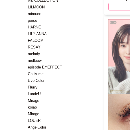
N's COLLECTION
LILMOON
mimuco
perse
HARNE
LILY ANNA
FALOOM
RESAY
melady
melloew
episode EYEFFECT
Chu's me
EverColor
Flurry
LumieU
Mirage
koiao
Mirage
LOUER
AngelColor