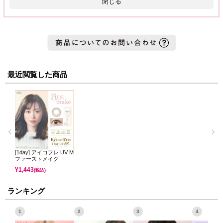
閉じる
最近閲覧した商品
[1day] アイコフレ UV M
ファーストメイク
¥
1,443
(税込)
ランキング
1
2
3
4