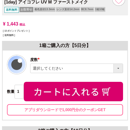
[1day] アイコフレ UV M ファーストメイク
お取寄せ
着色直径13.3mm
レンズ直径14.2mm
BC8.7mm
1箱10枚
送料無料
¥
1,443
税込
[
13
ポイントプレゼント ]
送料無料
1箱ご購入の方【5日分】
度数
(必
須)
数量
アプリダウンロードで1,000円分のクーポンGET