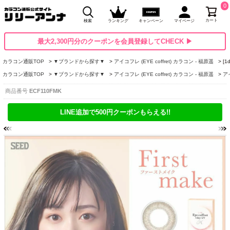
0
カート
検索
ランキング
キャンペーン
マイページ
最大2,300円分のクーポンを会員登録してCHECK ▶
カラコン通販TOP
▼ブランドから探す▼
アイコフレ (EYE coffret) カラコン - 福原遥
[
カラコン通販TOP
▼ブランドから探す▼
アイコフレ (EYE coffret) カラコン - 福原遥
アイ
商品番号
ECF110FMK
LINE追加で500円クーポンもらえる!!