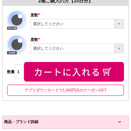
2箱ご購入の方【10日分】
度数
(必
須)
度数
(必
須)
数量
アプリダウンロードで1,000円分のクーポンGET
商品・ブランド詳細