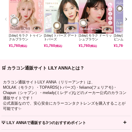
[1day] モラク トゥイン
[1day] トパーズ デート
[1day] モラク ドーリッ
[1day] ミ
クルブラウン
トパーズ
シュブラウン
ピンムーン
¥
1,760
¥
1,760
¥
1,760
¥
1,760
(税込)
(税込)
(税込)
(税込)
🛒 カラコン通販サイト LILY ANNAとは？
カラコン通販サイトLILY ANNA（リリーアンナ）は、
MOLAK（モラク）・TOPARDS(トパーズ)・feliamo(フェリアモ)・
Chapun（シャプン）・melady(ミレディ)などのメーカー公式のカラコン
通販サイトです！
公式直販なので、安心安全にカラーコンタクトレンズを購入することが
可能です✨
💡 LILY ANNAで通販する3つのおすすめポイント