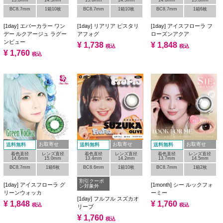
13.8mm
14.5mm
13.6mm
14.5mm
14.6mm
15.0mm
BC8.7mm
1箱10枚
BC8.7mm
1箱10枚
BC8.7mm
1箱6枚
[1day] エバーカラー ワン
[1day] リアリア ピスタリ
[1day] アイスフローラ フ
デー ルクアージュ ラグー
アフォグ
ローズンアクア
ンビュー
¥
1,738
¥
1,848
税込
税込
¥
1,760
税込
お取寄せ
お取寄せ
お取寄せ
送料無料
送料無料
送料無料
着色直径
レンズ直径
着色直径
レンズ直径
着色直径
レンズ直径
14.6mm
15.0mm
13.4mm
14.2mm
13.7mm
14.5mm
BC8.7mm
1箱6枚
BC8.6mm
1箱10枚
BC8.7mm
1箱2枚
割引クーポ
[1day] アイスフローラ グ
[1month] シー ルックフォ
ン対象外
リーンウォッカ
ーミー
[1day] フルフル スズカオ
¥
1,848
¥
1,760
税込
税込
リーブ
¥
1,760
税込