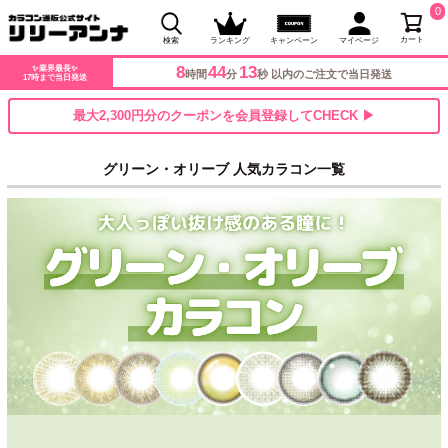
0
カート
検索
ランキング
キャンペーン
マイページ
8
44
12
✨業界最長✨
時間
分
秒 以内のご注文で当日発送
17時まで当日発送
最大2,300円分のクーポンを会員登録してCHECK ▶
グリーン・オリーブ 人気カラコン一覧