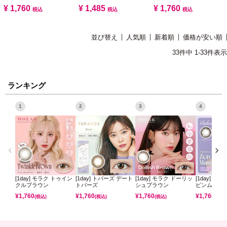
¥
1,760
¥
1,485
¥
1,760
税込
税込
税込
並び替え
人気順
新着順
価格が安い順
33
件中
1
-
33
件表示
ランキング
1
2
3
4
[1day] モラク トゥイン
[1day] トパーズ デート
[1day] モラク ドーリッ
[1day] ミ
クルブラウン
トパーズ
シュブラウン
ピンムーン
¥
1,760
¥
1,760
¥
1,760
¥
1,760
(税込)
(税込)
(税込)
(税込)