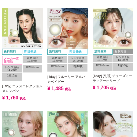
お取寄せ
送料無料
即日発送
送料無料
即日発送
送料無料
着色直径
レンズ直径
着色直径
着色直径
レンズ直径
メーカー直
13.1mm
14.2mm
12.5mm
13.6mm
14.1mm
販商品
BC8.6mm
1箱10枚
BC8.6mm
1箱10枚
レンズ直径
BC8.6mm
14.2mm
1箱10枚
[1day] [乱視] チューズミー
[1day] フルーリー アルパ
ティアーオリーブ
カベイビー
[1day] エヌズコレクション
¥
1,705
¥
1,485
税込
税込
メロンパン
¥
1,760
税込