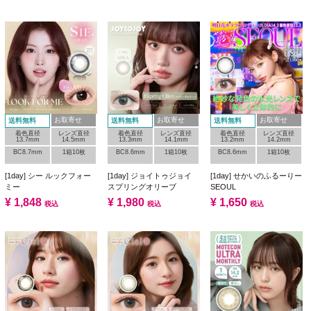
お取寄せ
お取寄せ
お取寄せ
送料無料
送料無料
送料無料
着色直径
レンズ直径
着色直径
レンズ直径
着色直径
レンズ直径
13.7mm
14.5mm
13.3mm
14.1mm
13.2mm
14.2mm
BC8.7mm
1箱10枚
BC8.6mm
1箱10枚
BC8.6mm
1箱10枚
[1day] シー ルックフォー
[1day] ジョイトゥジョイ
[1day] せかいのふるーりー
ミー
スプリングオリーブ
SEOUL
¥
1,848
¥
1,980
¥
1,650
税込
税込
税込