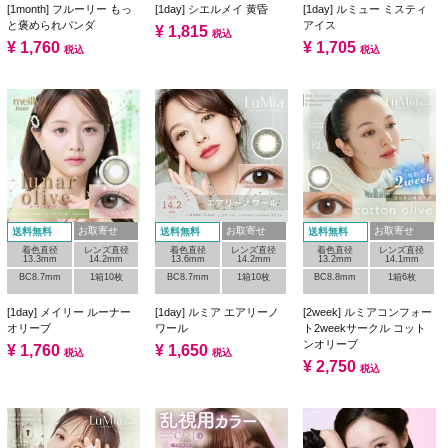
[1month] フルーリー もっ
[1day] シエルメイ 黄昏
[1day] ルミュー ミスティ
と褒められパンダ
アイス
¥
1,815
税込
¥
1,760
¥
1,705
税込
税込
お取寄せ
お取寄せ
お取寄せ
送料無料
送料無料
送料無料
着色直径
レンズ直径
着色直径
レンズ直径
着色直径
レンズ直径
13.3mm
14.2mm
13.6mm
14.2mm
13.2mm
14.1mm
BC8.7mm
1箱10枚
BC8.7mm
1箱10枚
BC8.8mm
1箱6枚
[1day] メイリー ルーナー
[1day] ルミア エアリーノ
[2week] ルミアコンフォー
オリーブ
ワール
ト2weekサークル コット
ンオリーブ
¥
1,760
¥
1,650
税込
税込
¥
2,750
税込