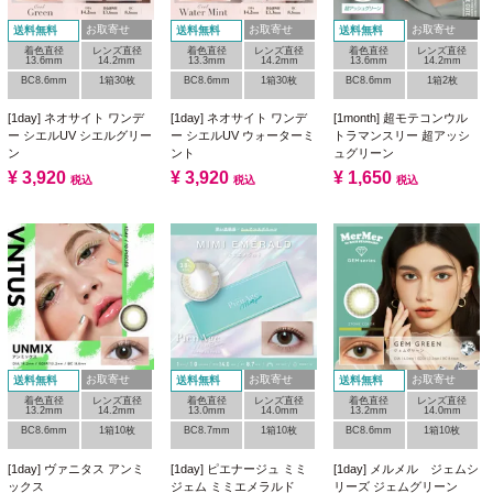
お取寄せ
お取寄せ
お取寄せ
送料無料
送料無料
送料無料
着色直径
レンズ直径
着色直径
レンズ直径
着色直径
レンズ直径
13.6mm
14.2mm
13.3mm
14.2mm
13.6mm
14.2mm
BC8.6mm
1箱30枚
BC8.6mm
1箱30枚
BC8.6mm
1箱2枚
[1day] ネオサイト ワンデ
[1day] ネオサイト ワンデ
[1month] 超モテコンウル
ー シエルUV シエルグリー
ー シエルUV ウォーターミ
トラマンスリー 超アッシ
ン
ント
ュグリーン
¥
3,920
¥
3,920
¥
1,650
税込
税込
税込
お取寄せ
お取寄せ
お取寄せ
送料無料
送料無料
送料無料
着色直径
レンズ直径
着色直径
レンズ直径
着色直径
レンズ直径
13.2mm
14.2mm
13.0mm
14.0mm
13.2mm
14.0mm
BC8.6mm
1箱10枚
BC8.7mm
1箱10枚
BC8.6mm
1箱10枚
[1day] ヴァニタス アンミ
[1day] ピエナージュ ミミ
[1day] メルメル ジェムシ
ックス
ジェム ミミエメラルド
リーズ ジェムグリーン