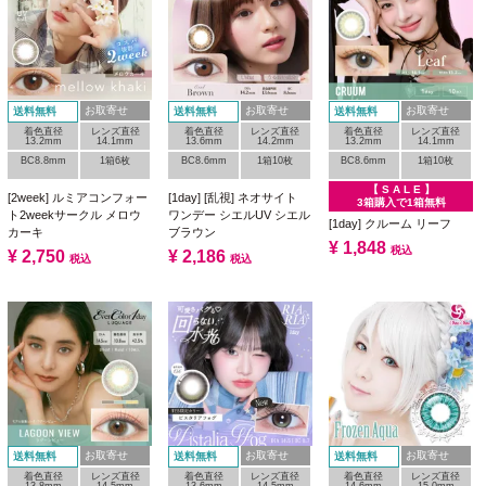
お取寄せ
お取寄せ
お取寄せ
送料無料
送料無料
送料無料
着色直径
レンズ直径
着色直径
レンズ直径
着色直径
レンズ直径
13.2mm
14.1mm
13.6mm
14.2mm
13.2mm
14.1mm
BC8.8mm
1箱6枚
BC8.6mm
1箱10枚
BC8.6mm
1箱10枚
【 S A L E 】
[2week] ルミアコンフォー
[1day] [乱視] ネオサイト
3箱購入で1箱無料
ト2weekサークル メロウ
ワンデー シエルUV シエル
[1day] クルーム リーフ
カーキ
ブラウン
¥
1,848
税込
¥
2,750
¥
2,186
税込
税込
お取寄せ
お取寄せ
お取寄せ
送料無料
送料無料
送料無料
着色直径
レンズ直径
着色直径
レンズ直径
着色直径
レンズ直径