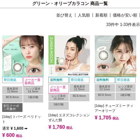
グリーン・オリーブカラコン 商品一覧
並び替え
人気順
新着順
価格が安い順
33
件中
1
-
33
件表示
即日発送
メーカー直
送料無料
即日発送
送料無料
即日発送
販商品
着色直径
着色直径
レンズ直径
メーカー直
着色直径
レンズ直径
12.5mm
13.1mm
14.2mm
販商品
13.8mm
14.5mm
BC8.5mm
1箱10枚
レンズ直径
BC8.6mm
BC8.6mm
1箱10枚
14.2mm
1箱10枚
[1day] チューズミー ティ
割引クーポ
ン対象外
アーオリーブ
[1day] エヌズコレクション
[1day] トパーズ ペリドッ
¥
1,705
税込
ずんだ餅
ト
¥
1,760
税込
通常
¥
1,600
➡
¥
600
税込