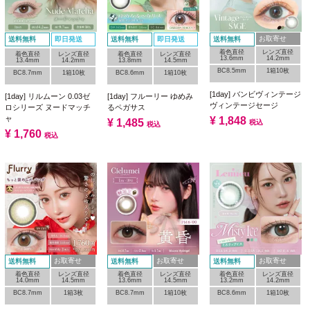
お取寄せ
送料無料
即日発送
送料無料
即日発送
送料無料
着色直径
レンズ直径
着色直径
レンズ直径
着色直径
レンズ直径
13.6mm
14.2mm
13.4mm
14.2mm
13.8mm
14.5mm
BC8.5mm
1箱10枚
BC8.7mm
1箱10枚
BC8.6mm
1箱10枚
[1day] バンビヴィンテージ
[1day] リルムーン 0.03ゼ
[1day] フルーリー ゆめみ
ヴィンテージセージ
ロシリーズ ヌードマッチ
るペガサス
ャ
¥
1,848
¥
1,485
税込
税込
¥
1,760
税込
お取寄せ
お取寄せ
お取寄せ
送料無料
送料無料
送料無料
着色直径
レンズ直径
着色直径
レンズ直径
着色直径
レンズ直径
14.0mm
14.5mm
13.6mm
14.5mm
13.2mm
14.2mm
BC8.7mm
1箱3枚
BC8.7mm
1箱10枚
BC8.6mm
1箱10枚