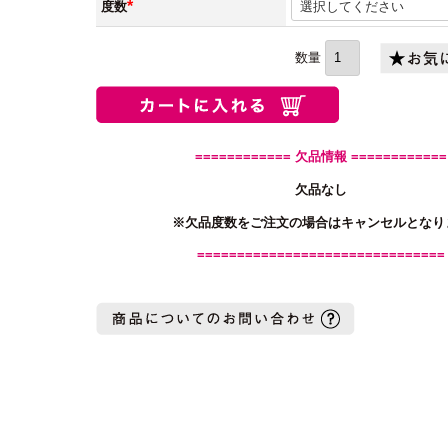
度数
(必
須)
============ 欠品情報 ============
欠品なし
※欠品度数をご注文の場合はキャンセルとなり
===============================