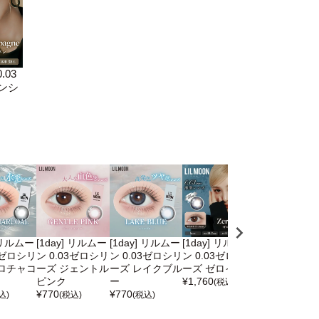
.03
ンシ
] リルムー
[1day] リルムー
[1day] リルムー
[1day] リルムー
[1month] リ
3ゼロシリ
ン 0.03ゼロシリ
ン 0.03ゼロシリ
ン 0.03ゼロシリ
ーン 0.06ゼ
ロチャコ
ーズ ジェントル
ーズ レイクブル
ーズ ゼロインク
リーズ サンセ
ピンク
ー
¥
1,760
トコーヒー
(税込)
¥
770
¥
770
¥
1,650
込)
(税込)
(税込)
(税込)