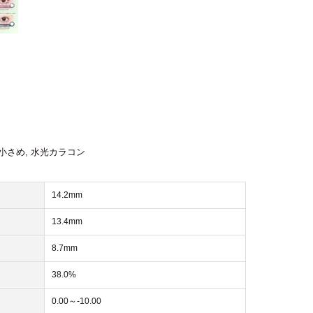
小さめ
,
水光カラコン
14.2mm
13.4mm
8.7mm
38.0%
0.00～-10.00