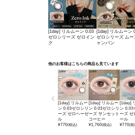
[1day] リルムーン 0.03
[1day] リルムーン 0
ゼロシリーズ ゼロイン
ゼロシリーズ ムー
ク
ャンパン
他のお客様はこちらの商品も見ています
[1day] リルムー
[1day] リルムー
[1day
ン 0.03ゼロシリ
ン 0.03ゼロシリ
ン 0.0
ーズ ゼロヘーゼ
ーズ サンセット
ーズ ゼ
ル
コーヒー
ール
¥
770
¥
1,760
¥
770
(税込)
(税込)
(税