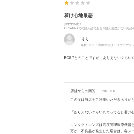
着け心地最悪
おすすめ度
:1
LILYANNAでの購入品である※購入履歴がない商
りり
年代:
30代
裸眼の色:
ダークブラウン
BC8.7とのことですが、ありえないぐら
店舗からの回答
2026.8.6
この度は当店をご利用いただきありが
『ありえないぐらい丸まってるし着け
コンタクトレンズは高度管理医療機器
万が一不良品が発生した場合は、各メ