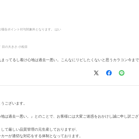
品の場合ポイント付与対象外となります。
:はい
目の大きさ:
小粒目
い丸まってるし着け心地は過去一悪い。こんなにリピしたくないと思うカラコン今ま
とうございます。
心地は過去一悪い。』とのことで、お客様には大変ご迷惑をおかけし誠に申し訳ござ
として厳しい品質管理の元生産しておりますが、
ーカーが適切な対応をする体制となっております。