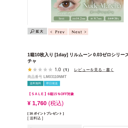
1箱10枚入り
[1day] リルムーン 0.03ゼロシリ
チャ
1.0
（1）
レビューを見る・書く
商品番号
LM03110NMT
送料無料
即日発送
【 S A L E 】
6箱15％OFF対象
¥
1,760
税込
[
16
ポイントプレゼント ]
送料込