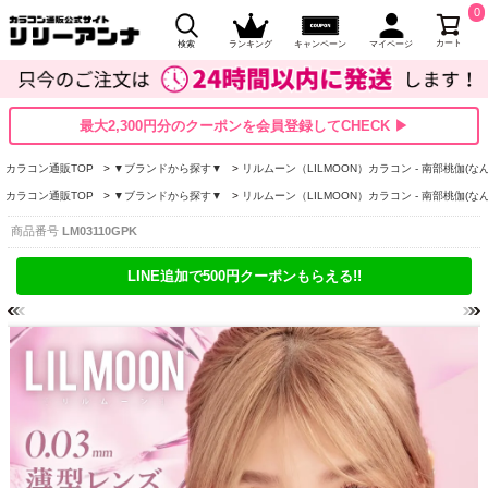
0
カート
検索
ランキング
キャンペーン
マイページ
最大2,300円分のクーポンを会員登録してCHECK ▶
カラコン通販TOP
▼ブランドから探す▼
リルムーン（LILMOON）カラコン - 南部桃伽(な
カラコン通販TOP
▼ブランドから探す▼
リルムーン（LILMOON）カラコン - 南部桃伽(な
商品番号
LM03110GPK
LINE追加で500円クーポンもらえる!!