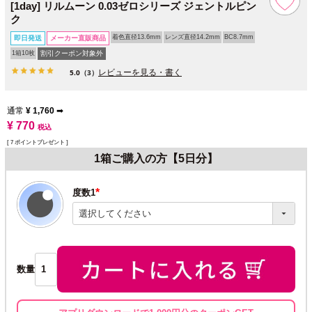
[1day] リルムーン 0.03ゼロシリーズ ジェントルピン
ク
着色直径13.6mm
レンズ直径14.2mm
BC8.7mm
即日発送
メーカー直販商品
1箱10枚
割引クーポン対象外
レビューを見る・書く
5.0
（3）
通常
¥
1,760
➡
¥
770
税込
[
7
ポイントプレゼント ]
1箱ご購入の方【5日分】
度数1
(必
須)
数量