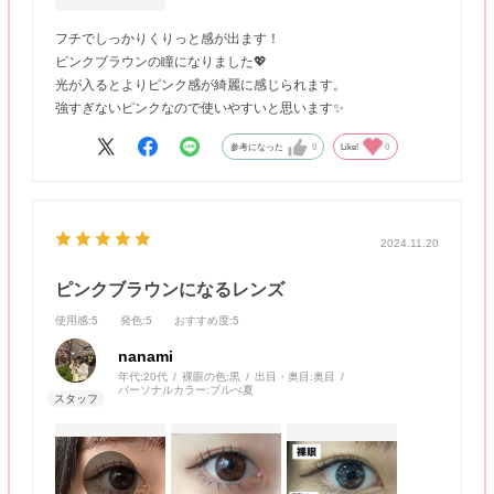
フチでしっかりくりっと感が出ます！
ピンクブラウンの瞳になりました💖
光が入るとよりピンク感が綺麗に感じられます。
強すぎないピンクなので使いやすいと思います✨
参考になった
0
Like!
0
2024.11.20
ピンクブラウンになるレンズ
使用感
:5
発色
:5
おすすめ度
:5
nanami
年代:
20代
裸眼の色:
黒
出目・奥目:
奥目
パーソナルカラー:
ブルべ夏