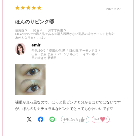
2026.5.27
ほんのりピンク😻
使用感
:5
発色
:4
おすすめ度
:5
LILYANNAでの購入品である※購入履歴がない商品の場合ポイント付与対
象外となります。
:はい
emiri
年代:
20代
裸眼の色:
黒
目の形:
アーモンド目
出目・奥目:
奥目
パーソナルカラー:
イエベ春
目の大きさ:
普通目
裸眼が真っ黒なので、ぱっと見ピンクと分かるほどではないです
が、ほんのりナチュラルなピンクでとってもかわいいです🤍
参考になった
0
Like!
0