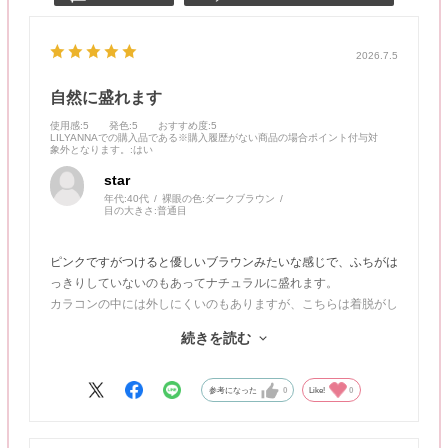
2026.7.5
自然に盛れます
使用感
:5
発色
:5
おすすめ度
:5
LILYANNAでの購入品である※購入履歴がない商品の場合ポイント付与対
象外となります。
:はい
star
年代:
40代
裸眼の色:
ダークブラウン
目の大きさ:
普通目
ピンクですがつけると優しいブラウンみたいな感じで、ふちがは
っきりしていないのもあってナチュラルに盛れます。
カラコンの中には外しにくいのもありますが、こちらは着脱がし
やすくて私には合っているみたいです。ドライアイですが乾きに
続きを読む
くいのもよいです。
リピートしてます！
参考になった
0
Like!
0