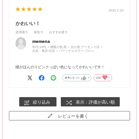
2025.2.19
かわいい！
使用感
:5
発色
:5
おすすめ度
:5
memena
年代:
10代
裸眼の色:
黒
目の形:
アーモンド目
出目・奥目:
出目
パーソナルカラー:
ブルべ
瞳がほんのりピンクっぽい色になってかわいいです！
参考になった
0
Like!
0
絞り込み
表示：評価が高い順
レビューを書く