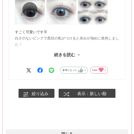
すごく可愛いです🐰
白さのないピンクで黒目の私がつけると赤みが強めに発色しまし
た！
ブラウンの色味も感じるデザインでほろ甘な印象の目元になりま
続きを読む
す🍫♡
これはモテレンズ！やや太フチな感じも今どきで可愛さが増しま
す！！！
参考になった
0
Like!
1
絞り込み
表示：新しい順
閉じる