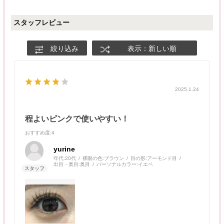
スタッフレビュー
絞り込み
表示：新しい順
2025.1.24
程よいピンクで使いやすい！
おすすめ度
:4
yurine
年代:
20代
裸眼の色:
ブラウン
目の形:
アーモンド目
出目・奥目:
奥目
パーソナルカラー:
イエベ