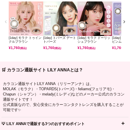
[1day] モラク トゥイン
[1day] トパーズ デート
[1day] モラク ドーリッ
[1day] ミ
クルブラウン
トパーズ
シュブラウン
ピンムーン
¥
1,760
¥
1,760
¥
1,760
¥
1,760
(税込)
(税込)
(税込)
(税込)
🛒 カラコン通販サイト LILY ANNAとは？
カラコン通販サイトLILY ANNA（リリーアンナ）は、
MOLAK（モラク）・TOPARDS(トパーズ)・feliamo(フェリアモ)・
Chapun（シャプン）・melady(ミレディ)などのメーカー公式のカラコン
通販サイトです！
公式直販なので、安心安全にカラーコンタクトレンズを購入することが
可能です✨
💡 LILY ANNAで通販する3つのおすすめポイント