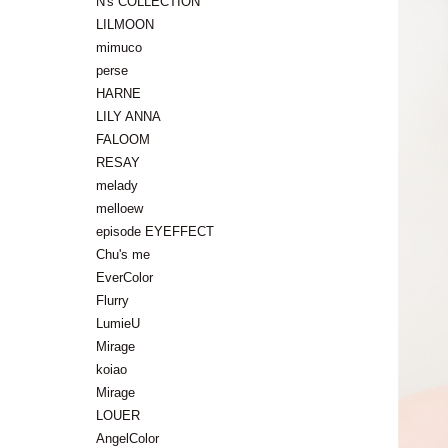
N's COLLECTION
LILMOON
mimuco
perse
HARNE
LILY ANNA
FALOOM
RESAY
melady
melloew
episode EYEFFECT
Chu's me
EverColor
Flurry
LumieU
Mirage
koiao
Mirage
LOUER
AngelColor