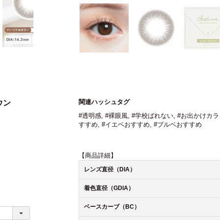
関連ハッシュタグ
ウン
#透明感
,
#裸眼風
,
#学校ばれない
,
#お出かけカラ
すすめ
,
#イエベおすすめ
,
#ブルベおすすめ
【商品詳細】
レンズ直径（DIA）
着色直径（GDIA）
ベースカーブ（BC）