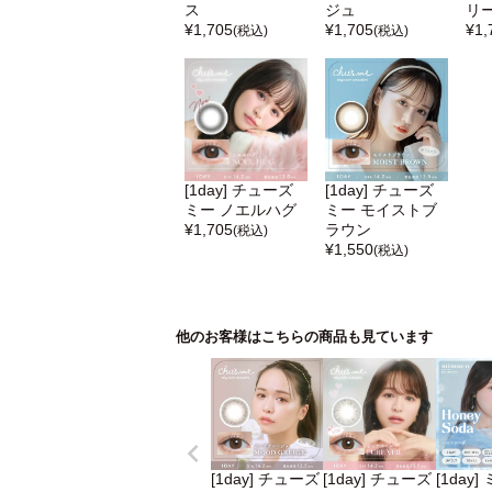
ス
ジュ
リ
¥
1,705
¥
1,705
¥
1,
(税込)
(税込)
[1day] チューズ
[1day] チューズ
ミー ノエルハグ
ミー モイストブ
¥
1,705
ラウン
(税込)
¥
1,550
(税込)
他のお客様はこちらの商品も見ています
[1day] チューズ
[1day] チューズ
[1day]