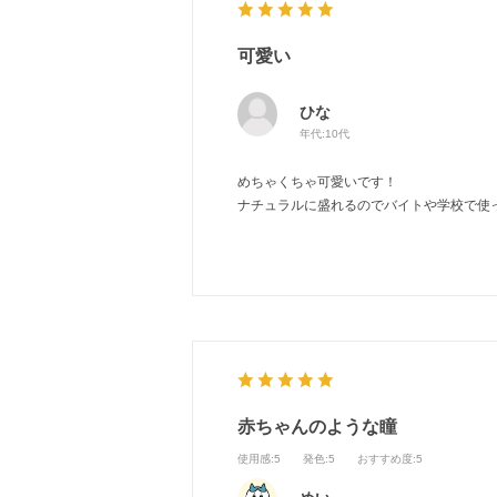
可愛い
ひな
年代:
10代
めちゃくちゃ可愛いです！
ナチュラルに盛れるのでバイトや学校で使
赤ちゃんのような瞳
使用感
:5
発色
:5
おすすめ度
:5