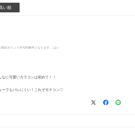
高い順
品の場合ポイント付与対象外となります。
:はい
んなに可愛いカラコンは初めて！！
ューでもバレにくい！これぞモテコン♡