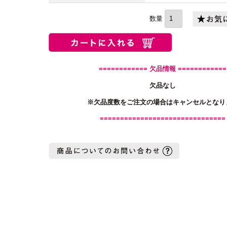
(必
須)
============ 欠品情報 ============
欠品なし
※欠品度数をご注文の場合はキャンセルとなり
===============================