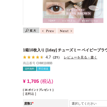
1箱10枚入り
[1day] チューズミー ベイビーブラ
4.7
（21）
レビューを見る・書く
商品番号
CHM110BB
送料無料
即日発送
¥
1,705
税込
[
16
ポイントプレゼント ]
送料込
度数1