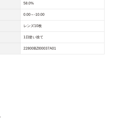
58.0%
0.00～-10.00
レンズ10枚
1日使い捨て
22800BZI00037A01
。