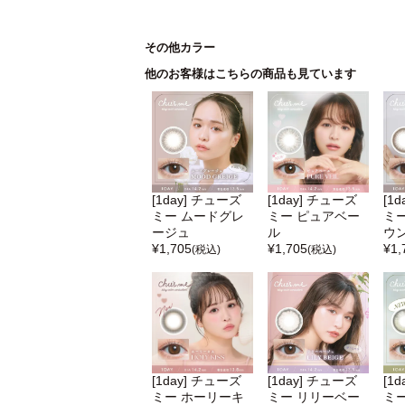
その他カラー
他のお客様はこちらの商品も見ています
[1day] チューズ
[1day] チューズ
[1
ミー ムードグレ
ミー ピュアベー
ミ
ージュ
ル
ウ
¥
1,705
¥
1,705
¥
1,
(税込)
(税込)
[1day] チューズ
[1day] チューズ
[1
ミー ホーリーキ
ミー リリーベー
ミ