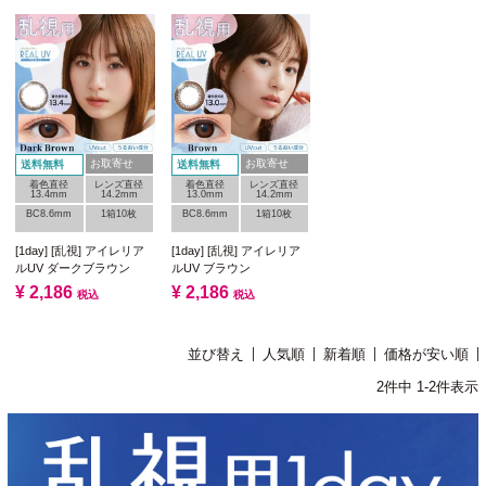
お取寄せ
お取寄せ
送料無料
送料無料
着色直径
レンズ直径
着色直径
レンズ直径
13.4mm
14.2mm
13.0mm
14.2mm
BC8.6mm
1箱10枚
BC8.6mm
1箱10枚
[1day] [乱視] アイレリア
[1day] [乱視] アイレリア
ルUV ダークブラウン
ルUV ブラウン
¥
2,186
¥
2,186
税込
税込
並び替え
人気順
新着順
価格が安い順
2
件中
1
-
2
件表示