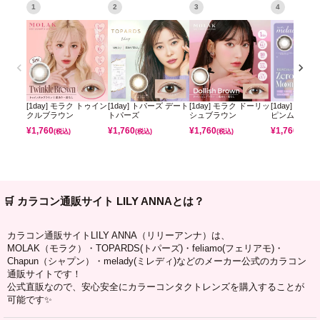
1
2
3
4
[1day] モラク トゥイン
[1day] トパーズ デート
[1day] モラク ドーリッ
[1day] ミレ
クルブラウン
トパーズ
シュブラウン
ピンムーン
¥
1,760
¥
1,760
¥
1,760
¥
1,760
(税込)
(税込)
(税込)
(税込)
🛒 カラコン通販サイト LILY ANNAとは？
カラコン通販サイトLILY ANNA（リリーアンナ）は、
MOLAK（モラク）・TOPARDS(トパーズ)・feliamo(フェリアモ)・
Chapun（シャプン）・melady(ミレディ)などのメーカー公式のカラコン
通販サイトです！
公式直販なので、安心安全にカラーコンタクトレンズを購入することが
可能です✨