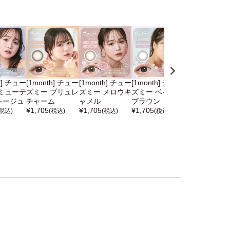
h] チュー
[1month] チュー
[1month] チュー
[1month] チュー
[1month] キ
ミューテ
ズミー ブリュレ
ズミー メロウキ
ズミー ベイビー
リエ リュヌベ
レージュ
チャーム
ャメル
ブラウン
ジュ
¥
1,705
¥
1,705
¥
1,705
¥
1,683
(税込)
(税込)
(税込)
(税込)
(税込)