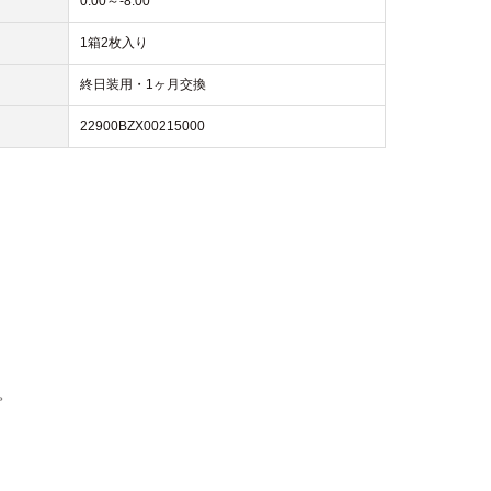
0.00～-8.00
1箱2枚入り
終日装用・1ヶ月交換
22900BZX00215000
。