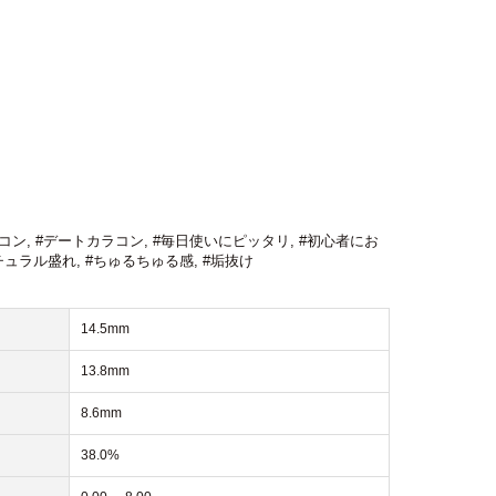
コン
,
#デートカラコン
,
#毎日使いにピッタリ
,
#初心者にお
チュラル盛れ
,
#ちゅるちゅる感
,
#垢抜け
14.5mm
13.8mm
8.6mm
38.0%