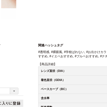
関連ハッシュタグ
ア
#透明感
,
#裸眼風
,
#学校ばれない
,
#お出かけカラ
すすめ
,
#イエベおすすめ
,
#ブルベおすすめ
,
#ナ
【商品詳細】
レンズ直径（DIA）
着色直径（GDIA）
ベースカーブ（BC）
含水率