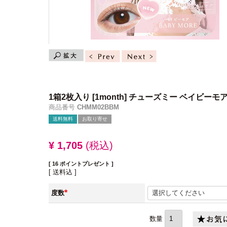
1箱2枚入り
[1month] チューズミー ベイビーモ
商品番号
CHMM02BBM
送料無料
お取り寄せ
¥
1,705
税込
[
16
ポイントプレゼント ]
送料込
度数
(必
須)