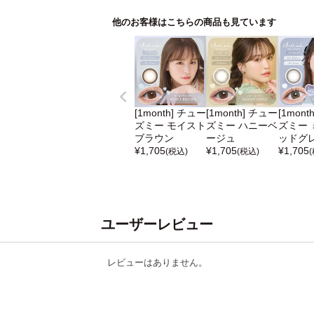
他のお客様はこちらの商品も見ています
[1month] チュー
[1month] チュー
[1mont
ズミー モイスト
ズミー ハニーベ
ズミー 
ブラウン
ージュ
ッドグ
¥
1,705
¥
1,705
¥
1,705
(税込)
(税込)
ユーザーレビュー
レビューはありません。