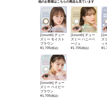
他のお客様はこちらの商品も見ています
[1month] チュー
[1month] チュー
[1
ズミー モイスト
ズミー ハニーベ
ズ
ブラウン
ージュ
ッ
¥
1,705
¥
1,705
¥
1,
(税込)
(税込)
[1month] チュー
ズミー ベイビー
ブラウン
¥
1,705
(税込)