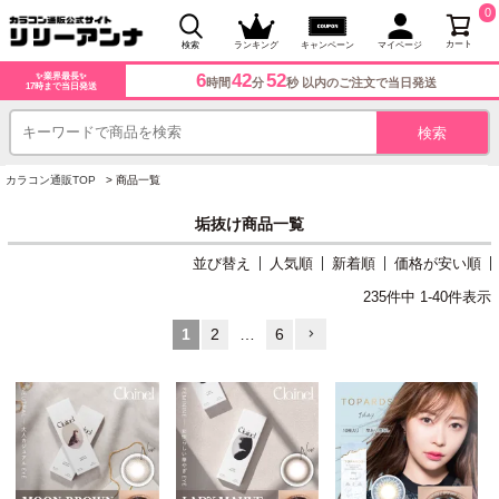
0
カート
検索
ランキング
キャンペーン
マイページ
6
42
51
✨業界最長✨
時間
分
秒 以内のご注文で当日発送
17時まで当日発送
カラコン通販TOP
商品一覧
垢抜け商品一覧
並び替え
人気順
新着順
価格が安い順
235
件中
1
-
40
件表示
1
2
…
6