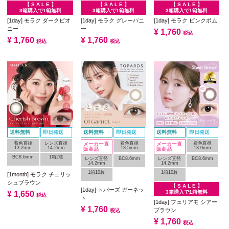
【 S A L E 】
【 S A L E 】
【 S A L E 】
3箱購入で1箱無料
3箱購入で1箱無料
3箱購入で1箱無料
[1day] モラク ダークピオ
[1day] モラク グレーバニ
[1day] モラク ピンクボム
ニー
ー
¥
1,760
税込
¥
1,760
¥
1,760
税込
税込
送料無料
即日発送
送料無料
即日発送
送料無料
即日発送
着色直径
レンズ直径
着色直径
着色直径
メーカー直
メーカー直
13.2mm
14.2mm
13.5mm
13.0mm
販商品
販商品
BC8.6mm
1箱2枚
レンズ直径
BC8.6mm
レンズ直径
BC8.6mm
14.2mm
14.2mm
1箱10枚
1箱10枚
[1month] モラク チェリッ
シュブラウン
【 S A L E 】
[1day] トパーズ ガーネッ
3箱購入で1箱無料
¥
1,650
税込
ト
[1day] フェリアモ シアー
¥
1,760
ブラウン
税込
¥
1,760
税込