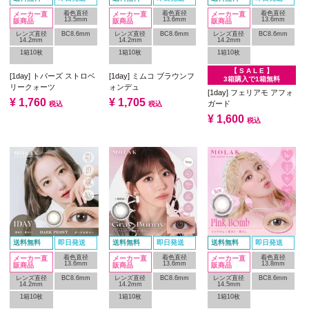
着色直径
着色直径
着色直径
メーカー直
メーカー直
メーカー直
13.5mm
13.6mm
13.6mm
販商品
販商品
販商品
レンズ直径
BC8.6mm
レンズ直径
BC8.6mm
レンズ直径
BC8.6mm
14.2mm
14.2mm
14.2mm
1箱10枚
1箱10枚
1箱10枚
【 S A L E 】
[1day] トパーズ ストロベ
[1day] ミムコ ブラウンフ
3箱購入で1箱無料
リークォーツ
ォンデュ
[1day] フェリアモ アフォ
¥
1,760
¥
1,705
ガード
税込
税込
¥
1,600
税込
送料無料
即日発送
送料無料
即日発送
送料無料
即日発送
着色直径
着色直径
着色直径
メーカー直
メーカー直
メーカー直
13.6mm
13.6mm
13.8mm
販商品
販商品
販商品
レンズ直径
BC8.6mm
レンズ直径
BC8.6mm
レンズ直径
BC8.6mm
14.2mm
14.2mm
14.5mm
1箱10枚
1箱10枚
1箱10枚