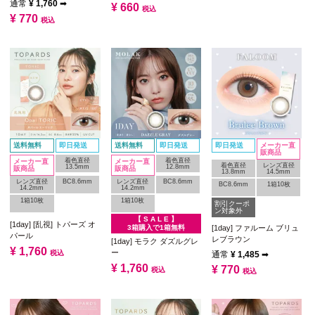
通常
¥
1,760
➡
¥
660
税込
¥
770
税込
送料無料
即日発送
送料無料
即日発送
即日発送
メーカー直
販商品
着色直径
着色直径
メーカー直
メーカー直
着色直径
レンズ直径
13.5mm
12.8mm
販商品
販商品
13.8mm
14.5mm
レンズ直径
BC8.6mm
レンズ直径
BC8.6mm
BC8.6mm
1箱10枚
14.2mm
14.2mm
1箱10枚
1箱10枚
割引クーポ
ン対象外
【 S A L E 】
[1day] [乱視] トパーズ オ
3箱購入で1箱無料
[1day] ファルーム ブリュ
パール
レブラウン
[1day] モラク ダズルグレ
¥
1,760
ー
税込
通常
¥
1,485
➡
¥
1,760
¥
770
税込
税込