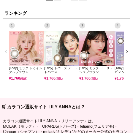
ランキング
1
2
3
4
[1day] モラク トゥイン
[1day] トパーズ デート
[1day] モラク ドーリッ
[1day] ミ
クルブラウン
トパーズ
シュブラウン
ピンムーン
¥
1,760
¥
1,760
¥
1,760
¥
1,760
(税込)
(税込)
(税込)
(税込)
🛒 カラコン通販サイト LILY ANNAとは？
カラコン通販サイトLILY ANNA（リリーアンナ）は、
MOLAK（モラク）・TOPARDS(トパーズ)・feliamo(フェリアモ)・
Chapun（シャプン）・melady(ミレディ)などのメーカー公式のカラコン