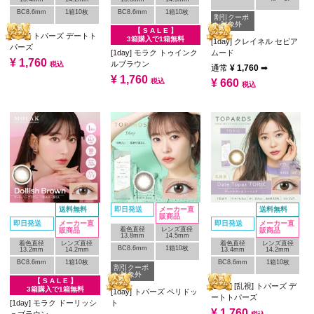
BC8.6mm
1箱10枚
BC8.6mm
1箱10枚
割引クーポ
ン対象外
【 S A L E 】
[1day] トパーズ デートト
3箱購入で1箱無料
[1day] クレイネル セピア
パーズ
[1day] モラク トゥインク
ムード
¥
1,760
ルブラウン
税込
通常
¥
1,760
➡
¥
1,760
税込
¥
660
税込
送料無料
即日発送
メーカー直
送料無料
販商品
即日発送
メーカー直
即日発送
メーカー直
着色直径
レンズ直径
販商品
販商品
13.8mm
14.5mm
着色直径
レンズ直径
着色直径
レンズ直径
BC8.6mm
1箱10枚
13.2mm
14.2mm
13.4mm
14.2mm
BC8.6mm
1箱10枚
BC8.6mm
1箱10枚
割引クーポ
ン対象外
【 S A L E 】
[1day] [乱視] トパーズ デ
3箱購入で1箱無料
[1day] トパーズ ペリドッ
ートトパーズ
[1day] モラク ドーリッシ
ト
¥
1,760
ュブラウン