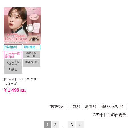
送料無料
即日発送
着色直径
メーカー直
13.4mm
販商品
レンズ直径
BC8.6mm
14.2mm
1箱2枚
[1month] トパーズ クリー
ムローズ
¥
1,496
税込
並び替え
人気順
新着順
価格が安い順
235
件中
1
-
40
件表示
1
2
…
6