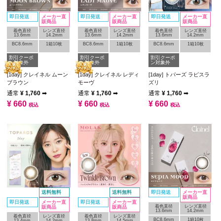
即日発送
メーカー直
即日発送
メーカー直
即日発送
メーカー直
販商品
販商品
販商品
着色直径
レンズ直径
着色直径
レンズ直径
着色直径
レンズ直径
13.6mm
14.2mm
13.6mm
14.2mm
13.6mm
14.2mm
BC8.6mm
1箱10枚
BC8.6mm
1箱10枚
BC8.6mm
1箱10枚
割引クーポ
割引クーポ
割引クーポ
ン対象外
ン対象外
ン対象外
[1day] クレイネル ムーン
[1day] クレイネル レディ
[1day] トパーズ ラピスラ
ブラウン
モーヴ
ズリ
通常
¥
1,760
➡
通常
¥
1,760
➡
通常
¥
1,760
➡
¥
660
¥
660
¥
660
税込
税込
税込
送料無料
送料無料
即日発送
メーカー直
販商品
即日発送
メーカー直
即日発送
メーカー直
着色直径
レンズ直径
販商品
販商品
13.6mm
14.2mm
着色直径
レンズ直径
着色直径
レンズ直径
BC8.6mm
1箱10枚
13.4mm
14.2mm
13.8mm
14.5mm