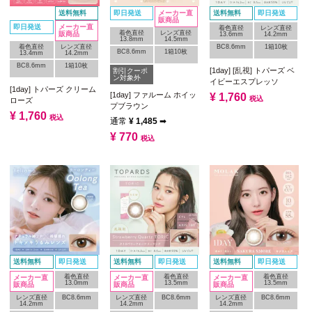
送料無料
即日発送
メーカー直
送料無料
即日発送
販商品
即日発送
メーカー直
着色直径
レンズ直径
着色直径
レンズ直径
販商品
13.6mm
14.2mm
13.8mm
14.5mm
着色直径
レンズ直径
BC8.6mm
1箱10枚
BC8.6mm
1箱10枚
13.4mm
14.2mm
BC8.6mm
1箱10枚
[1day] [乱視] トパーズ ベ
割引クーポ
ン対象外
イビーエスプレッソ
[1day] トパーズ クリーム
[1day] ファルーム ホイッ
¥
1,760
税込
ローズ
プブラウン
¥
1,760
税込
通常
¥
1,485
➡
¥
770
税込
送料無料
即日発送
送料無料
即日発送
送料無料
即日発送
着色直径
着色直径
着色直径
メーカー直
メーカー直
メーカー直
13.0mm
13.5mm
13.5mm
販商品
販商品
販商品
レンズ直径
BC8.6mm
レンズ直径
BC8.6mm
レンズ直径
BC8.6mm
14.2mm
14.2mm
14.2mm