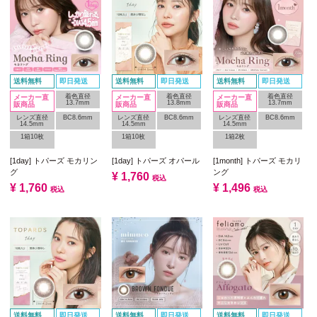
送料無料
即日発送
送料無料
即日発送
送料無料
即日発送
着色直径
着色直径
着色直径
メーカー直
メーカー直
メーカー直
13.7mm
13.8mm
13.7mm
販商品
販商品
販商品
レンズ直径
BC8.6mm
レンズ直径
BC8.6mm
レンズ直径
BC8.6mm
14.5mm
14.5mm
14.5mm
1箱10枚
1箱10枚
1箱2枚
[1day] トパーズ モカリン
[1day] トパーズ オパール
[1month] トパーズ モカリ
グ
ング
¥
1,760
税込
¥
1,760
¥
1,496
税込
税込
送料無料
即日発送
送料無料
即日発送
送料無料
即日発送