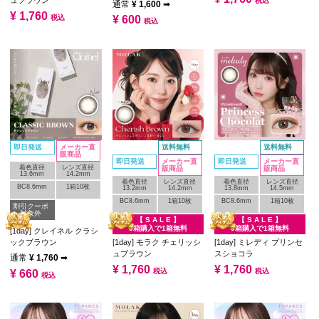
税込
通常
¥
1,600
➡
¥
1,760
税込
¥
600
税込
即日発送
メーカー直
送料無料
送料無料
販商品
即日発送
メーカー直
即日発送
メーカー直
着色直径
レンズ直径
販商品
販商品
13.6mm
14.2mm
着色直径
レンズ直径
着色直径
レンズ直径
BC8.6mm
1箱10枚
13.2mm
14.2mm
13.8mm
14.5mm
BC8.6mm
1箱10枚
BC8.6mm
1箱10枚
割引クーポ
ン対象外
【 S A L E 】
【 S A L E 】
3箱購入で1箱無料
3箱購入で1箱無料
[1day] クレイネル クラシ
ックブラウン
[1day] モラク チェリッシ
[1day] ミレディ プリンセ
ュブラウン
スショコラ
通常
¥
1,760
➡
¥
1,760
¥
1,760
税込
税込
¥
660
税込