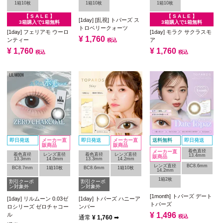
1箱10枚
1箱10枚
1箱10枚
【 S A L E 】
【 S A L E 】
[1day] [乱視] トパーズ ス
3箱購入で1箱無料
3箱購入で1箱無料
トロベリークォーツ
[1day] フェリアモ ウーロ
[1day] モラク サクラスモ
¥
1,760
ンティー
ア
税込
¥
1,760
¥
1,760
税込
税込
即日発送
メーカー直
即日発送
メーカー直
送料無料
即日発送
販商品
販商品
着色直径
メーカー直
着色直径
レンズ直径
着色直径
レンズ直径
13.4mm
販商品
13.3mm
14.0mm
13.3mm
14.2mm
レンズ直径
BC8.6mm
BC8.7mm
1箱10枚
BC8.6mm
1箱10枚
14.2mm
1箱2枚
割引クーポ
割引クーポ
ン対象外
ン対象外
[1month] トパーズ デート
[1day] リルムーン 0.03ゼ
[1day] トパーズ ハニーア
トパーズ
ロシリーズ ゼロチャコー
ンバー
¥
1,496
ル
税込
通常
¥
1,760
➡