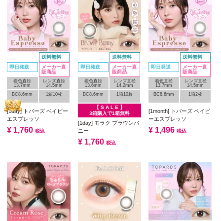
送料無料
送料無料
送料無料
即日発送
メーカー直
即日発送
メーカー直
即日発送
メーカー直
販商品
販商品
販商品
着色直径
レンズ直径
着色直径
レンズ直径
着色直径
レンズ直径
13.7mm
14.5mm
13.6mm
14.2mm
13.7mm
14.5mm
BC8.6mm
1箱10枚
BC8.6mm
1箱10枚
BC8.6mm
1箱2枚
【 S A L E 】
[1day] トパーズ ベイビー
[1month] トパーズ ベイビ
3箱購入で1箱無料
エスプレッソ
ーエスプレッソ
[1day] モラク ブラウンバ
¥
1,760
¥
1,496
ニー
税込
税込
¥
1,760
税込