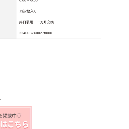
0.00～-8.00
1箱2枚入り
終日装用、一カ月交換
22400BZX00278000
。