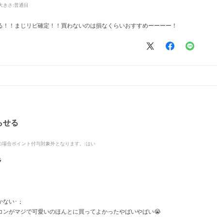
大きさ:
普通目
る！！まじリピ確定！！買わないのは損なくらいおすすめーーーー！
らせる
品の場合ポイント付与対象外となります。
:はい
ラ
い･ ･̥
コンがマジで可愛いのほんとに買ってよかったやばいやばい😭