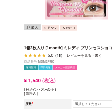
1箱2枚入り
[1month] ミレディ プリンセスショ
5.0
（15）
レビューを見る・書く
商品番号
MDM2PRC
送料無料
即日発送
メーカー直販商品
¥
1,540
税込
[
14
ポイントプレゼント ]
送料込
度数
(必