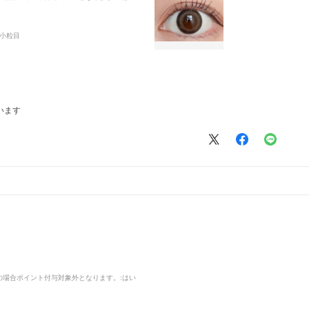
小粒目
います
品の場合ポイント付与対象外となります。
:はい