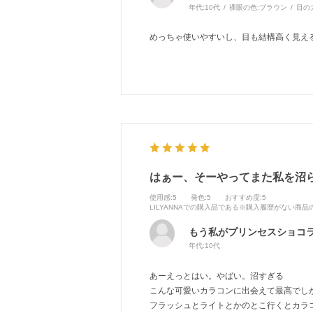
年代:
10代
裸眼の色:
ブラウン
目の
めっちゃ使いやすいし、目も結構高く見え
はぁー、そーやってまた私を沼
使用感
:5
発色
:5
おすすめ度
:5
LILYANNAでの購入品である※購入履歴がない商
もう私がプリンセスショコ
年代:
10代
あーえっとはい。やばい。沼すぎる
こんな可愛いカラコンに出会えて最高でしかな
フラッシュとライトとかのとこ行くとカラ