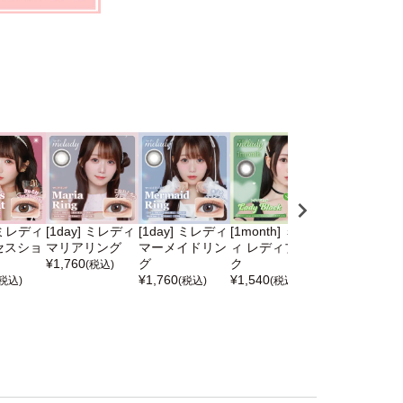
] ミレディ
[1day] ミレディ
[1day] ミレディ
[1month] ミレデ
[1day] ミレ
セスショ
マリアリング
マーメイドリン
ィ レディブラッ
ゼロスピンム
¥
1,760
グ
ク
ン
(税込)
¥
1,760
¥
1,540
¥
1,760
(税込)
(税込)
(税込)
(税込)