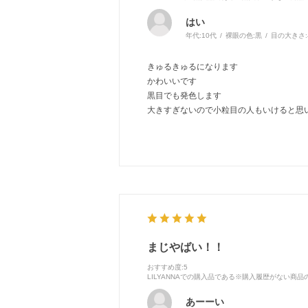
はい
年代:
10代
裸眼の色:
黒
目の大きさ:
きゅるきゅるになります
かわいいです
黒目でも発色します
大きすぎないので小粒目の人もいけると思
まじやばい！！
おすすめ度
:5
LILYANNAでの購入品である※購入履歴がない商
あーーい