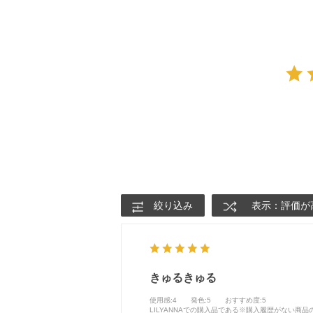
絞り込み
表示：評価が
きゅるきゅる
使用感
:4
発色
:5
おすすめ度
:5
LILYANNAでの購入品である※購入履歴がない商