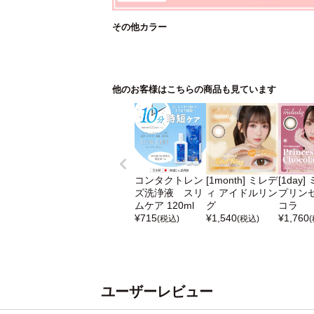
その他カラー
他のお客様はこちらの商品も見ています
コンタクトレン
[1month] ミレデ
[1day
ズ洗浄液 スリ
ィ アイドルリン
プリン
ムケア 120ml
グ
コラ
¥
715
¥
1,540
¥
1,760
(税込)
(税込)
ユーザーレビュー