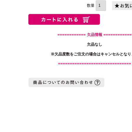
須)
============ 欠品情報 ============
欠品なし
※欠品度数をご注文の場合はキャンセルとなり
===============================