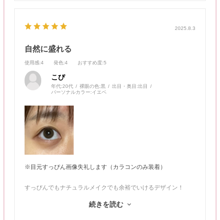
2025.8.3
自然に盛れる
使用感
:4
発色
:4
おすすめ度
:5
こぴ
年代:
20代
裸眼の色:
黒
出目・奥目:
出目
パーソナルカラー:
イエベ
※目元すっぴん画像失礼します（カラコンのみ装着）
すっぴんでもナチュラルメイクでも余裕でいけるデザイン！
デートトパーズという名にぴったりで，デイリーはもちろん、お
続きを読む
泊りデートにも使えるぐらいナチュラルに色素薄く、ほんのりサ
イズアップして可愛いです。