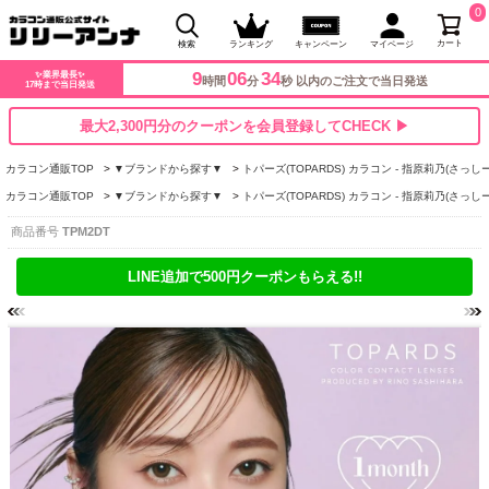
0
カート
検索
ランキング
キャンペーン
マイページ
9
06
33
✨業界最長✨
時間
分
秒 以内のご注文で当日発送
17時まで当日発送
最大2,300円分のクーポンを会員登録してCHECK ▶
カラコン通販TOP
▼ブランドから探す▼
トパーズ(TOPARDS) カラコン - 指原莉乃(さっしー
カラコン通販TOP
▼ブランドから探す▼
トパーズ(TOPARDS) カラコン - 指原莉乃(さっしー
商品番号
TPM2DT
LINE追加で500円クーポンもらえる!!