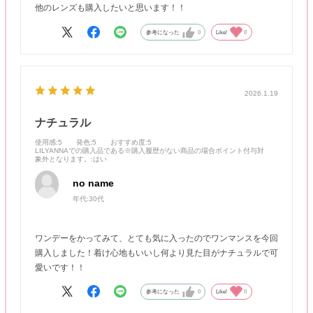
他のレンズも購入したいと思います！！
参考になった
0
Like!
0
2026.1.19
ナチュラル
使用感
:5
発色
:5
おすすめ度
:5
LILYANNAでの購入品である※購入履歴がない商品の場合ポイント付与対
象外となります。
:はい
no name
年代:
30代
ワンデーをかってみて、とても気に入ったのでワンマンスを今回
購入しました！着け心地もいいし何より見た目がナチュラルで可
愛いです！！
参考になった
0
Like!
0