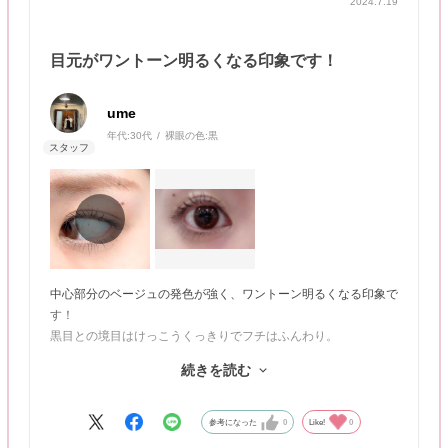
2024.7.19
目元がワントーン明るくなる印象です！
ume
年代:
30代
裸眼の色:
黒
中心部分のベージュの発色が強く、ワントーン明るくなる印象で
す！
黒目との境目はけっこうくっきりでフチはふんわり。
つけている感はあるが明るい部分に光が反射してきらきらうるう
続きを読む
るになる🐰
動画：自然光／静止画：室内蛍光灯
参考になった
0
Like!
0