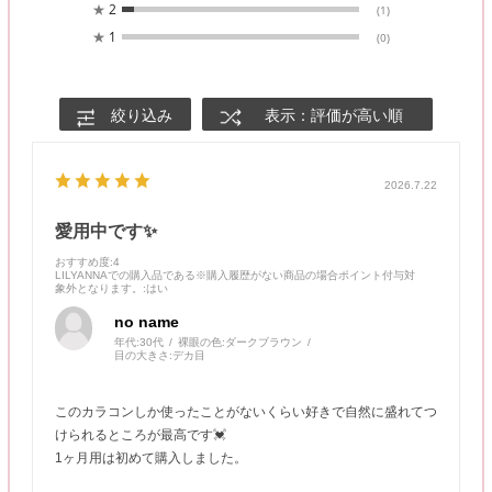
★
2
(1)
★
1
(0)
絞り込み
表示：評価が高い順
2026.7.22
愛用中です✨
おすすめ度
:4
LILYANNAでの購入品である※購入履歴がない商品の場合ポイント付与対
象外となります。
:はい
no name
年代:
30代
裸眼の色:
ダークブラウン
目の大きさ:
デカ目
このカラコンしか使ったことがないくらい好きで自然に盛れてつ
けられるところが最高です💓
1ヶ月用は初めて購入しました。