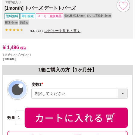
1箱2枚入り
[1month] トパーズ デートトパーズ
着色直径13.4mm
レンズ直径14.2mm
送料無料
即日発送
メーカー直販商品
BC8.6mm
1箱2枚
レビューを見る・書く
4.6
（22）
¥
1,496
税込
[
14
ポイントプレゼント ]
送料無料
1箱ご購入の方【1ヶ月分】
度数1
(必
須)
数量