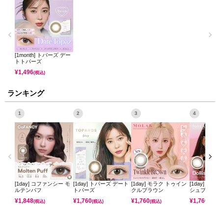
[1month] トパーズ デー
トトパーズ
¥
1,496
(税込)
ランキング
1
2
3
4
[1day] コファンシー モ
[1day] トパーズ デート
[1day] モラク トゥイン
[1day] モ
ルテンパフ
トパーズ
クルブラウン
シュブラウ
¥
1,848
¥
1,760
¥
1,760
¥
1,760
(税込)
(税込)
(税込)
(税込)