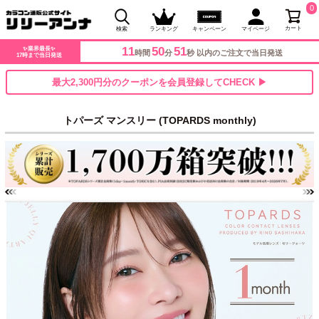
0
カート
検索
ランキング
キャンペーン
マイページ
11
50
48
✨業界最長✨
時間
分
秒 以内のご注文で当日発送
17時まで当日発送
最大2,300円分のクーポンを会員登録してCHECK ▶
トパーズ マンスリー (TOPARDS monthly)