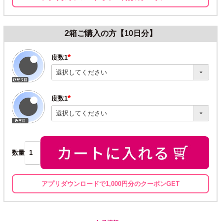
2箱ご購入の方【10日分】
度数1
(必
須)
度数1
(必
須)
数量
アプリダウンロードで1,000円分のクーポンGET