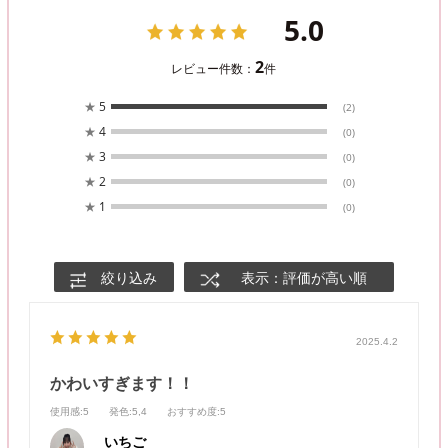
5.0
2
レビュー件数：
件
★
5
(2)
★
4
(0)
★
3
(0)
★
2
(0)
★
1
(0)
絞り込み
表示：評価が高い順
2025.4.2
かわいすぎます！！
使用感
:5
発色
:5,4
おすすめ度
:5
いちご