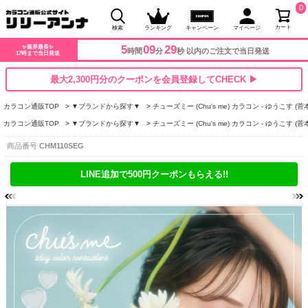
0
カート
検索
ランキング
キャンペーン
マイページ
5
09
28
✨業界最長✨
時間
分
秒 以内のご注文で当日発送
17時まで当日発送
最大2,300円分のクーポンを会員登録してCHECK ▶
カラコン通販TOP
▼ブランドから探す▼
チューズミー (Chu's me) カラコン - ゆうこす (菅
カラコン通販TOP
▼ブランドから探す▼
チューズミー (Chu's me) カラコン - ゆうこす (菅
商品番号
CHM110SEG
LINE追加で500円クーポンもらえる!!