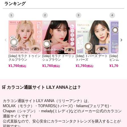
ランキング
1
2
3
4
[1day] モラク トゥイン
[1day] モラク ドーリッ
[1day] トパーズ デート
[1day] ミ
クルブラウン
シュブラウン
トパーズ
ピンムーン
¥
1,760
¥
1,760
¥
1,760
¥
1,760
(税込)
(税込)
(税込)
(税込)
🛒 カラコン通販サイト LILY ANNAとは？
カラコン通販サイトLILY ANNA（リリーアンナ）は、
MOLAK（モラク）・TOPARDS(トパーズ)・feliamo(フェリアモ)・
Chapun（シャプン）・melady(ミレディ)などのメーカー公式のカラコン
通販サイトです！
公式直販なので、安心安全にカラーコンタクトレンズを購入することが
可能です✨