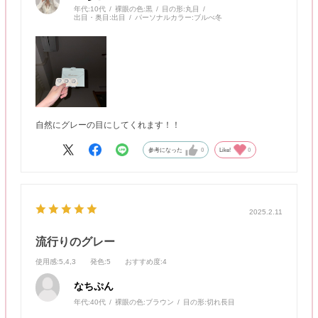
年代:
10代
裸眼の色:
黒
目の形:
丸目
出目・奥目:
出目
パーソナルカラー:
ブルべ冬
自然にグレーの目にしてくれます！！
参考になった
0
Like!
0
2025.2.11
流行りのグレー
使用感
:5,4,3
発色
:5
おすすめ度
:4
なちぷん
年代:
40代
裸眼の色:
ブラウン
目の形:
切れ長目