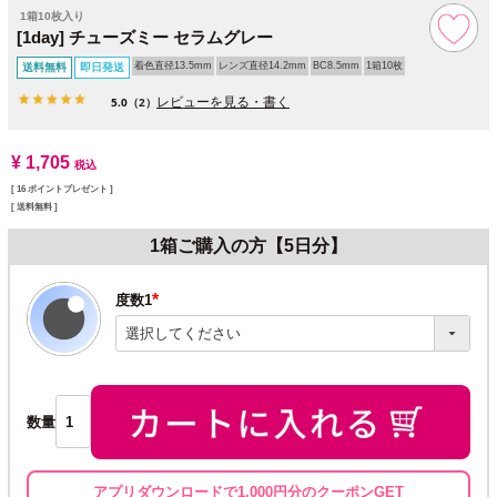
1箱10枚入り
[1day] チューズミー セラムグレー
着色直径13.5mm
レンズ直径14.2mm
BC8.5mm
1箱10枚
送料無料
即日発送
レビューを見る・書く
5.0
（2）
¥
1,705
税込
[
16
ポイントプレゼント ]
送料無料
1箱ご購入の方【5日分】
度数1
(必
須)
数量
アプリダウンロードで1,000円分のクーポンGET