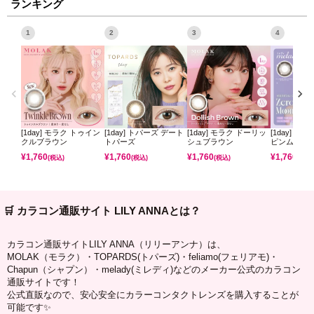
ランキング
1
2
3
4
[1day] モラク トゥイン
[1day] トパーズ デート
[1day] モラク ドーリッ
[1day] ミ
クルブラウン
トパーズ
シュブラウン
ピンムーン
¥
1,760
¥
1,760
¥
1,760
¥
1,760
(税込)
(税込)
(税込)
(税込)
🛒 カラコン通販サイト LILY ANNAとは？
カラコン通販サイトLILY ANNA（リリーアンナ）は、
MOLAK（モラク）・TOPARDS(トパーズ)・feliamo(フェリアモ)・
Chapun（シャプン）・melady(ミレディ)などのメーカー公式のカラコン
通販サイトです！
公式直販なので、安心安全にカラーコンタクトレンズを購入することが
可能です✨