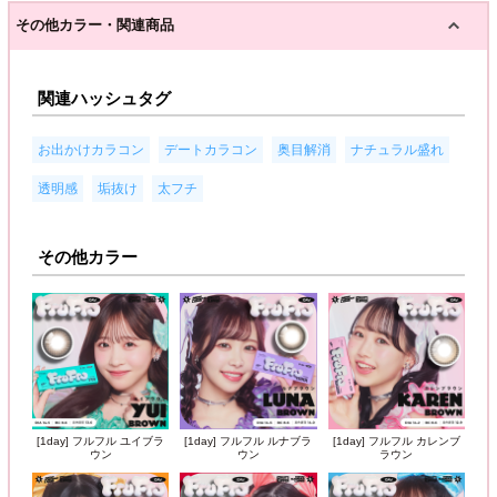
その他カラー・関連商品
関連ハッシュタグ
,
,
,
,
お出かけカラコン
デートカラコン
奥目解消
ナチュラル盛れ
,
,
透明感
垢抜け
太フチ
その他カラー
[1day] フルフル ユイブラ
[1day] フルフル ルナブラ
[1day] フルフル カレンブ
ウン
ウン
ラウン