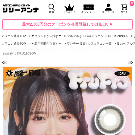
0
カート
検索
ランキング
キャンペーン
マイページ
最大2,300円分のクーポンを会員登録してCHECK ▶
カラコン通販TOP
▼ブランドから探す▼
フルフル (FruFru) カラコン - FRUITSZIPPER
カラコン通販TOP
▼装用期間から探す▼
ワンデー (1日) 人気カラコン一覧
[1day] 
商品番号
FRU110SOV