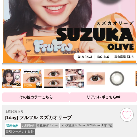
その他カラーこちら
リアルレポこちら📸
1箱10枚入り
[1day] フルフル スズカオリーブ
お取寄せ
着色直径13.4mm
レンズ直径14.2mm
BC8.6mm
1箱10枚
送料無料
割引クーポン対象外