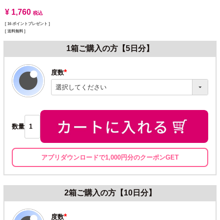
¥
1,760
税込
[
16
ポイントプレゼント ]
送料無料
1箱ご購入の方【5日分】
度数
(必
須)
数量
アプリダウンロードで1,000円分のクーポンGET
2箱ご購入の方【10日分】
度数