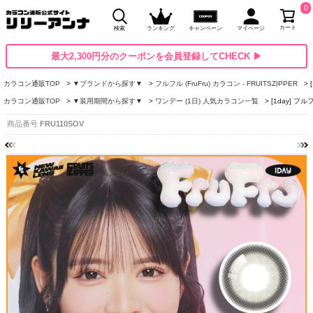
0
カート
検索
ランキング
キャンペーン
マイページ
最大2,300円分のクーポンを会員登録してCHECK ▶
カラコン通販TOP
▼ブランドから探す▼
フルフル (FruFru) カラコン - FRUITSZIPPER
カラコン通販TOP
▼装用期間から探す▼
ワンデー (1日) 人気カラコン一覧
[1day] 
商品番号
FRU110SOV