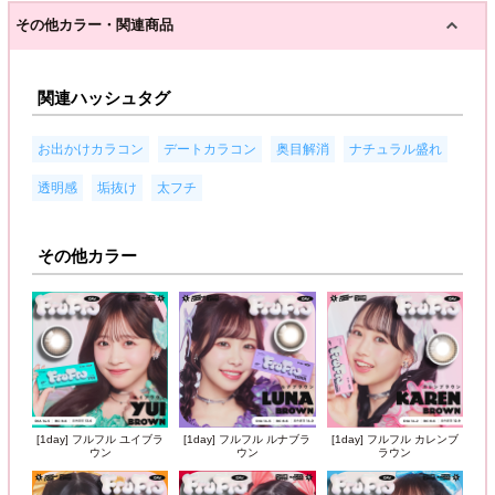
その他カラー・関連商品
関連ハッシュタグ
,
,
,
,
お出かけカラコン
デートカラコン
奥目解消
ナチュラル盛れ
,
,
透明感
垢抜け
太フチ
その他カラー
[1day] フルフル ユイブラ
[1day] フルフル ルナブラ
[1day] フルフル カレンブ
ウン
ウン
ラウン