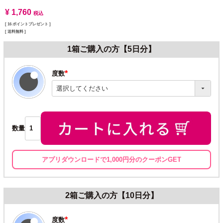
¥
1,760
税込
[
16
ポイントプレゼント ]
送料無料
1箱ご購入の方【5日分】
度数
(必
須)
数量
アプリダウンロードで1,000円分のクーポンGET
2箱ご購入の方【10日分】
度数