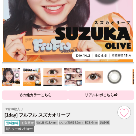
その他カラーこちら
リアルレポこちら📸
1箱10枚入り
[1day] フルフル スズカオリーブ
お取寄せ
着色直径13.4mm
レンズ直径14.2mm
BC8.6mm
1箱10枚
送料無料
割引クーポン対象外