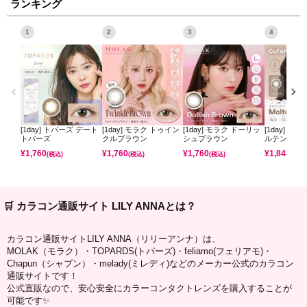
ランキング
1
2
3
4
[1day] トパーズ デート
[1day] モラク トゥイン
[1day] モラク ドーリッ
[1day] コ
トパーズ
クルブラウン
シュブラウン
ルテンパフ
¥
1,760
¥
1,760
¥
1,760
¥
1,848
(税込)
(税込)
(税込)
(税込)
🛒 カラコン通販サイト LILY ANNAとは？
カラコン通販サイトLILY ANNA（リリーアンナ）は、
MOLAK（モラク）・TOPARDS(トパーズ)・feliamo(フェリアモ)・
Chapun（シャプン）・melady(ミレディ)などのメーカー公式のカラコン
通販サイトです！
公式直販なので、安心安全にカラーコンタクトレンズを購入することが
可能です✨