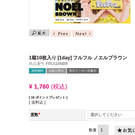
1箱10枚入り
[1day] フルフル ノエルブラウン
商品番号
FRU110NBR
送料無料
お取り寄せ
割引クーポン対象外
¥
1,760
税込
[
16
ポイントプレゼント ]
送料込
度数
(必
須)