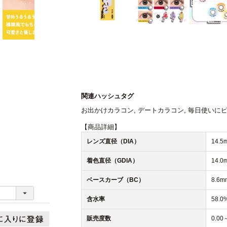
関連ハッシュタグ
お出かけカラコン
,
デートカラコン
,
毎日使いに
【商品詳細】
レンズ直径（DIA）
14.5
着色直径（GDIA）
14.0
ベースカーブ（BC）
8.6m
含水率
58.0
販売度数
0.00