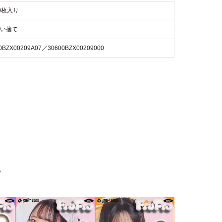
0枚入り
使い捨て
0BZX00209A07／30600BZX00209000
。