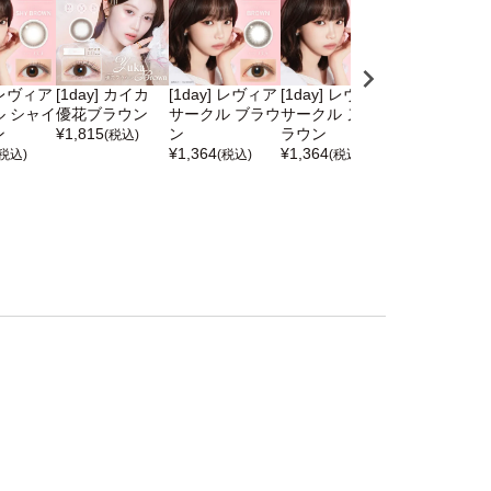
] レヴィア
[1day] カイカ
[1day] レヴィア
[1day] レヴィア
[1day] アン
 シャイ
優花ブラウン
サークル ブラウ
サークル ヌイブ
シャモ―ブラ
ン
¥
1,815
ン
ラウン
ン
(税込)
¥
1,364
¥
1,364
¥
4,180
(税込)
(税込)
(税込)
(税込)