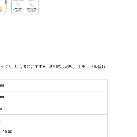
ピッタリ
,
初心者におすすめ
,
透明感
,
垢抜け
,
ナチュラル盛れ
mm
mm
m
%
～-10.00