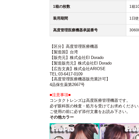
1箱の枚数
1箱1
装用期間
1日
高度管理医療機器承認番号
3060
【区分】高度管理医療機器
【製造国】台湾
【販売元】株式会社El Dorado
【製造販売元】株式会社El Dorado
【広告文責】株式会社ARIOSE
TEL:03-6417-0109
【高度管理医療機器販売業許可】
4品保生薬第2667号
■注意事項■
コンタクトレンズは高度医療管理機器です。
必ず眼科医の検査・処方を受けてお求めください
ご使用の前に必ず添付文書をお読み下さい。
その他カラー