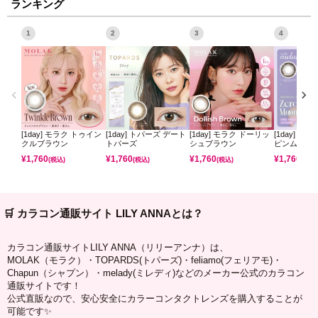
ランキング
1
2
3
4
[1day] モラク トゥイン
[1day] トパーズ デート
[1day] モラク ドーリッ
[1day] ミ
クルブラウン
トパーズ
シュブラウン
ピンムーン
¥
1,760
¥
1,760
¥
1,760
¥
1,760
(税込)
(税込)
(税込)
(税込)
🛒 カラコン通販サイト LILY ANNAとは？
カラコン通販サイトLILY ANNA（リリーアンナ）は、
MOLAK（モラク）・TOPARDS(トパーズ)・feliamo(フェリアモ)・
Chapun（シャプン）・melady(ミレディ)などのメーカー公式のカラコン
通販サイトです！
公式直販なので、安心安全にカラーコンタクトレンズを購入することが
可能です✨