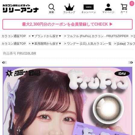
0
カート
検索
ランキング
キャンペーン
マイページ
最大2,300円分のクーポンを会員登録してCHECK ▶
カラコン通販TOP
▼ブランドから探す▼
フルフル (FruFru) カラコン - FRUITSZIPPER
カラコン通販TOP
▼装用期間から探す▼
ワンデー (1日) 人気カラコン一覧
[1day] フ
商品番号
FRU110LBR