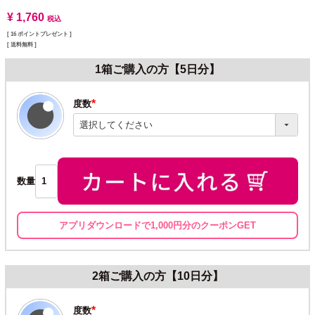
¥
1,760
税込
[
16
ポイントプレゼント ]
送料無料
1箱ご購入の方【5日分】
度数
(必
須)
数量
アプリダウンロードで1,000円分のクーポンGET
2箱ご購入の方【10日分】
度数