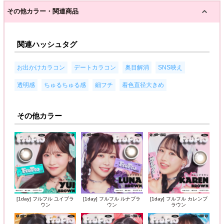
その他カラー・関連商品
関連ハッシュタグ
,
,
,
,
お出かけカラコン
デートカラコン
奥目解消
SNS映え
,
,
,
透明感
ちゅるちゅる感
細フチ
着色直径大きめ
その他カラー
[1day] フルフル ユイブラ
[1day] フルフル ルナブラ
[1day] フルフル カレンブ
ウン
ウン
ラウン