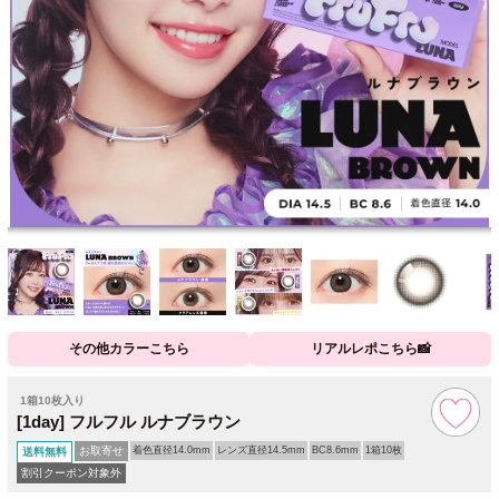
その他カラーこちら
リアルレポこちら📸
1箱10枚入り
[1day] フルフル ルナブラウン
お取寄せ
着色直径14.0mm
レンズ直径14.5mm
BC8.6mm
1箱10枚
送料無料
割引クーポン対象外