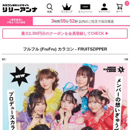
0
カート
検索
ランキング
キャンペーン
マイページ
3
59
47
✨業界最長✨
時間
分
秒 以内のご注文で当日発送
17時まで当日発送
最大2,300円分のクーポンを会員登録してCHECK ▶
フルフル (FruFru) カラコン - FRUITSZIPPER