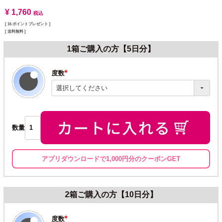
¥
1,760
税込
[
16
ポイントプレゼント ]
送料無料
1箱ご購入の方【5日分】
度数
(必
須)
数量
アプリダウンロードで1,000円分のクーポンGET
2箱ご購入の方【10日分】
度数