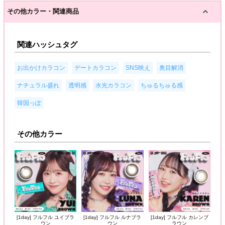
その他カラー・関連商品
関連ハッシュタグ
,
,
,
,
お出かけカラコン
デートカラコン
SNS映え
奥目解消
,
,
,
,
ナチュラル盛れ
透明感
水光カラコン
ちゅるちゅる感
韓国っぽ
その他カラー
[1day] フルフル ユイブラ
[1day] フルフル ルナブラ
[1day] フルフル カレンブ
ウン
ウン
ラウン