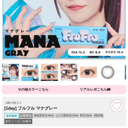
その他カラーこちら
リアルレポこちら📸
1箱10枚入り
[1day] フルフル マナグレー
お取寄せ
着色直径13.4mm
レンズ直径14.2mm
BC8.6mm
1箱10枚
送料無料
割引クーポン対象外