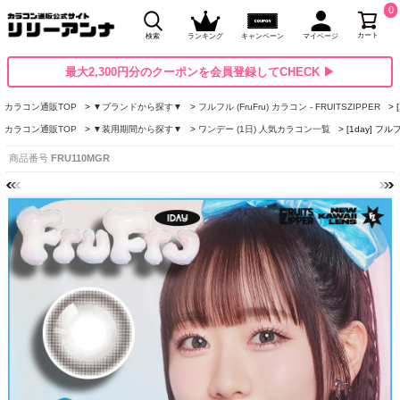
0
カート
検索
ランキング
キャンペーン
マイページ
最大2,300円分のクーポンを会員登録してCHECK ▶
カラコン通販TOP
▼ブランドから探す▼
フルフル (FruFru) カラコン - FRUITSZIPPER
カラコン通販TOP
▼装用期間から探す▼
ワンデー (1日) 人気カラコン一覧
[1day] フ
商品番号
FRU110MGR