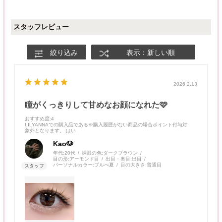
スタッフレビュー
絞り込み
表示：新しい順
2026.2.13
瞳がくっきりして甘めなお顔になれた🩷
おすすめ度
:4
LILYANNAでの購入品である※購入履歴がない商品の場合ポイント付与対
象外となります。
:はい
Kao🐶
年代:
20代
裸眼の色:
ダークブラウン
目の形:
アーモンド目
出目・奥目:
出目
パーソナルカラー:
ブルべ夏
目の大きさ:
普通目