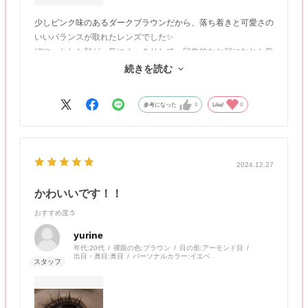
少しピンク味のあるダークブラウンだから、落ち着きと可愛さの
いいバランスが取れたレンズでした✨
ぼやっとした顔が一気にくっきりして、印象的なお顔になれた気
がします…！
続きを読む
失敗しにくいから初心者さんにもおすすめできるレンズです😘
参考になった
0
Like!
0
2024.12.27
かわいいです！！
おすすめ度
:5
yurine
年代:
20代
裸眼の色:
ブラウン
目の形:
アーモンド目
出目・奥目:
奥目
パーソナルカラー:
イエベ