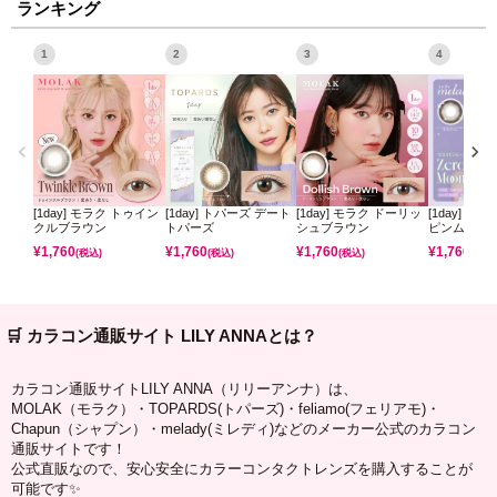
ランキング
1
2
3
4
[1day] モラク トゥイン
[1day] トパーズ デート
[1day] モラク ドーリッ
[1day] ミ
クルブラウン
トパーズ
シュブラウン
ピンムーン
¥
1,760
¥
1,760
¥
1,760
¥
1,760
(税込)
(税込)
(税込)
(税込)
🛒 カラコン通販サイト LILY ANNAとは？
カラコン通販サイトLILY ANNA（リリーアンナ）は、
MOLAK（モラク）・TOPARDS(トパーズ)・feliamo(フェリアモ)・
Chapun（シャプン）・melady(ミレディ)などのメーカー公式のカラコン
通販サイトです！
公式直販なので、安心安全にカラーコンタクトレンズを購入することが
可能です✨