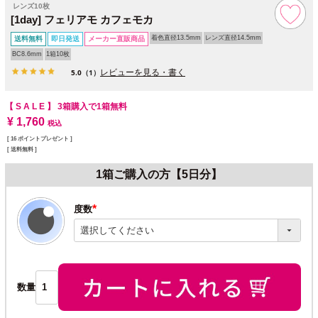
レンズ10枚
[1day] フェリアモ カフェモカ
着色直径13.5mm
レンズ直径14.5mm
送料無料
即日発送
メーカー直販商品
BC8.6mm
1箱10枚
レビューを見る・書く
5.0
（1）
【 S A L E 】
3箱購入で1箱無料
¥
1,760
税込
[
16
ポイントプレゼント ]
送料無料
1箱ご購入の方【5日分】
度数
(必
須)
数量