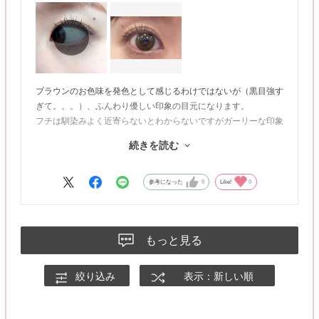
ブラウンのお色味を発色として感じるわけではないが（黒目強す
ぎて。。。）、ふんわり優しい印象の目元になります。
フチは馴染みよく近寄らないとわからないですがガーリーな印象
をプラスしてくれます♪
続きを読む
動画：自然光／静止画：室内蛍光灯
参考になった
0
Like!
0
もっと見る
絞り込み
表示：新しい順