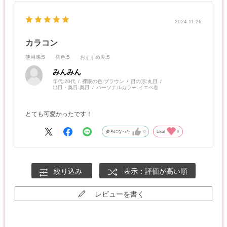
2024.11.26
カラコン
使用感
:5
発色
:5
おすすめ度
:5
みんみん
年代:
20代
裸眼の色:
ブラウン
目の形:
丸目
出目・奥目:
奥目
パーソナルカラー:
イエベ春
とても可愛かったです！
参考になった
0
Like!
0
絞り込み
表示：評価が高い順
レビューを書く