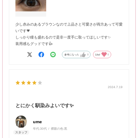
少し赤みのあるブラウンなので上品さと可愛さが両方あって可愛
いです💗
しっかり瞳も盛れるので是非一度手に取ってほしいです✨
装用感もグッドです👍
参考になった
0
Like!
0
2024.7.19
とにかく馴染みよいです✨
ume
年代:
30代
裸眼の色:
黒