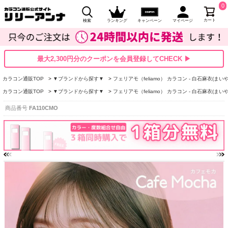
0
カート
検索
ランキング
キャンペーン
マイページ
最大2,300円分のクーポンを会員登録してCHECK ▶
カラコン通販TOP
▼ブランドから探す▼
フェリアモ（feliamo） カラコン - 白石麻衣(まいや
カラコン通販TOP
▼ブランドから探す▼
フェリアモ（feliamo） カラコン - 白石麻衣(まいや
商品番号
FA110CMO