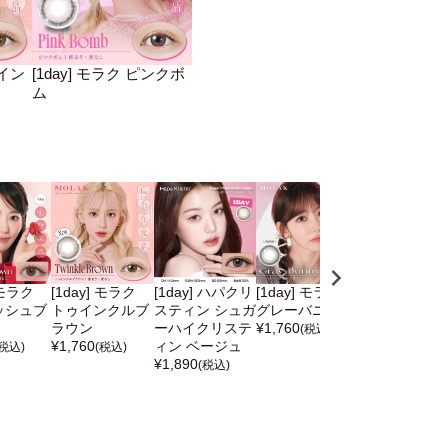
ゥイン
[1day] モラク ピンクボ
ム
 モラク
[1day] モラク
[1day] ハパクリ
[1day] モラク
[1day] モラク
ッシュブ
トゥインクルブ
スティン シュガ
グレーバニー
ブラウンバニ
ラウン
ーハイクリステ
¥
1,760
¥
1,760
(税込)
(税込)
¥
1,760
ィン ベージュ
(税込)
(税込)
¥
1,890
(税込)