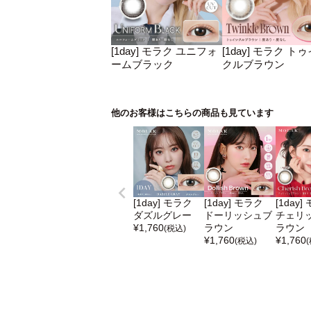
[1day] モラク ユニフォ
[1day] モラク ト
ームブラック
クルブラウン
他のお客様はこちらの商品も見ています
[1day] モラク
[1day] モラク
[1day]
ダズルグレー
ドーリッシュブ
チェリ
¥
1,760
ラウン
ラウン
(税込)
¥
1,760
¥
1,760
(税込)