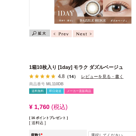
1箱10枚入り
[1day] モラク ダズルベージュ
4.8
（14）
レビューを見る・書く
商品番号
ML110DB
送料無料
即日発送
メーカー直販商品
¥
1,760
税込
[
16
ポイントプレゼント ]
送料込
度数1