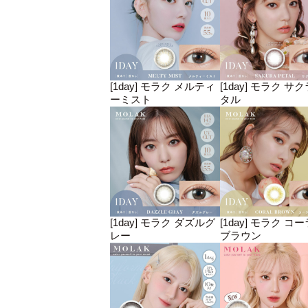
[1day] モラク メルティ
[1day] モラク サ
ーミスト
タル
[1day] モラク ダズルグ
[1day] モラク コ
レー
ブラウン