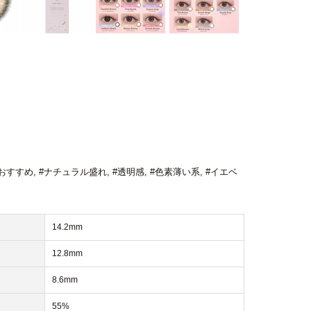
おすすめ
,
#ナチュラル盛れ
,
#透明感
,
#色素薄い系
,
#イエベ
14.2mm
12.8mm
8.6mm
55%