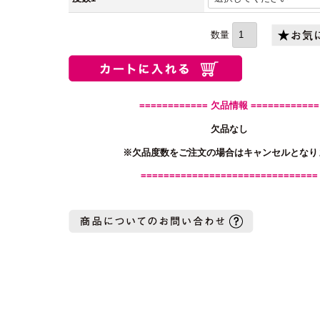
(必
須)
============ 欠品情報 ============
欠品なし
※欠品度数をご注文の場合はキャンセルとなり
===============================