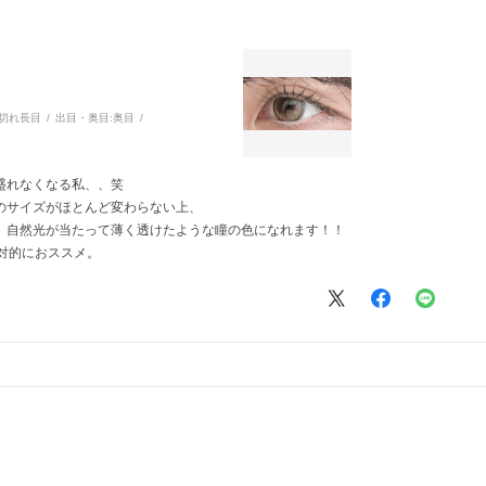
切れ長目
出目・奥目:
奥目
盛れなくなる私、、笑
のサイズがほとんど変わらない上、
、自然光が当たって薄く透けたような瞳の色になれます！！
対的におススメ。