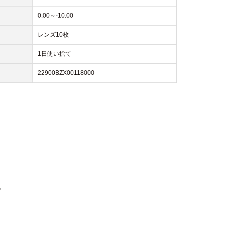
0.00～-10.00
レンズ10枚
1日使い捨て
22900BZX00118000
。