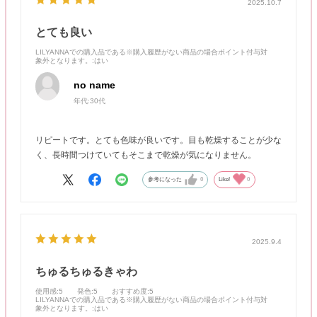
2025.10.7
とても良い
LILYANNAでの購入品である※購入履歴がない商品の場合ポイント付与対
象外となります。
:はい
no name
年代:
30代
リピートです。とても色味が良いです。目も乾燥することが少な
く、長時間つけていてもそこまで乾燥が気になりません。
参考になった
0
Like!
0
2025.9.4
ちゅるちゅるきゃわ
使用感
:5
発色
:5
おすすめ度
:5
LILYANNAでの購入品である※購入履歴がない商品の場合ポイント付与対
象外となります。
:はい