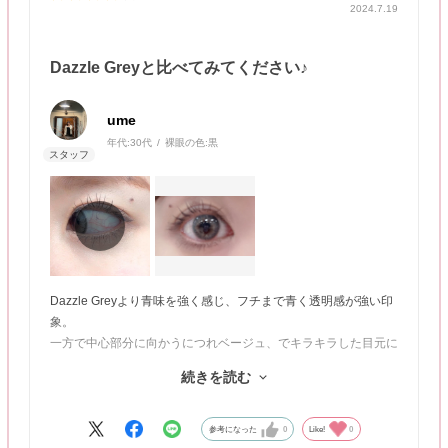
2024.7.19
Dazzle Greyと比べてみてください♪
ume
年代:
30代
裸眼の色:
黒
Dazzle Greyより青味を強く感じ、フチまで青く透明感が強い印
象。
一方で中心部分に向かうにつれベージュ、でキラキラした目元に
なる。
続きを読む
動画：自然光／静止画：室内蛍光灯
参考になった
0
Like!
0