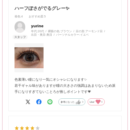
ハーフぽさがでるグレー✨
発色
:4
おすすめ度
:5
yurine
年代:
20代
裸眼の色:
ブラウン
目の形:
アーモンド目
出目・奥目:
奥目
パーソナルカラー:
イエベ
色素薄い瞳になり一気にオシャレになります✨
若干ギャル味がありますが瞳の大きさの強調はあまりないため派
手になりすぎてないことろが推しポイントです💗
参考になった
0
Like!
0