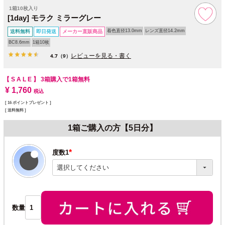
1箱10枚入り
[1day] モラク ミラーグレー
着色直径13.0mm
レンズ直径14.2mm
送料無料
即日発送
メーカー直販商品
BC8.6mm
1箱10枚
レビューを見る・書く
4.7
（9）
【 S A L E 】
3箱購入で1箱無料
¥
1,760
税込
[
16
ポイントプレゼント ]
送料無料
1箱ご購入の方【5日分】
度数1
(必
須)
数量