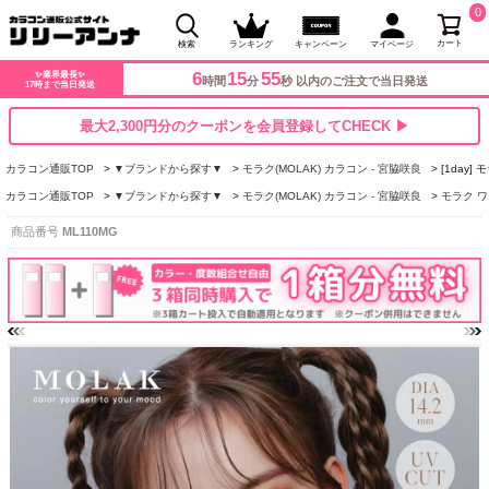
0
カート
検索
ランキング
キャンペーン
マイページ
6
15
54
✨業界最長✨
時間
分
秒 以内のご注文で当日発送
17時まで当日発送
最大2,300円分のクーポンを会員登録してCHECK ▶
カラコン通販TOP
▼ブランドから探す▼
モラク(MOLAK) カラコン - 宮脇咲良
[1day
カラコン通販TOP
▼ブランドから探す▼
モラク(MOLAK) カラコン - 宮脇咲良
モラク ワ
商品番号
ML110MG