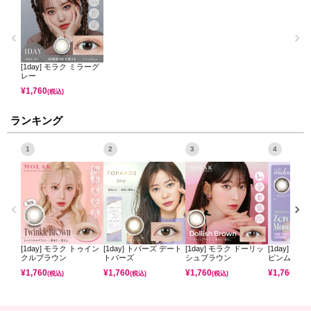
[1day] モラク ミラーグ
レー
¥
1,760
(税込)
ランキング
1
2
3
4
[1day] モラク トゥイン
[1day] トパーズ デート
[1day] モラク ドーリッ
[1day] ミ
クルブラウン
トパーズ
シュブラウン
ピンムーン
¥
1,760
¥
1,760
¥
1,760
¥
1,760
(税込)
(税込)
(税込)
(税込)