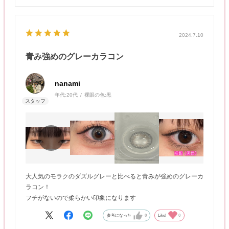
2024.7.10
青み強めのグレーカラコン
nanami
年代:
20代
裸眼の色:
黒
大人気のモラクのダズルグレーと比べると青みが強めのグレーカ
ラコン！
フチがないので柔らかい印象になります
参考になった
0
Like!
0