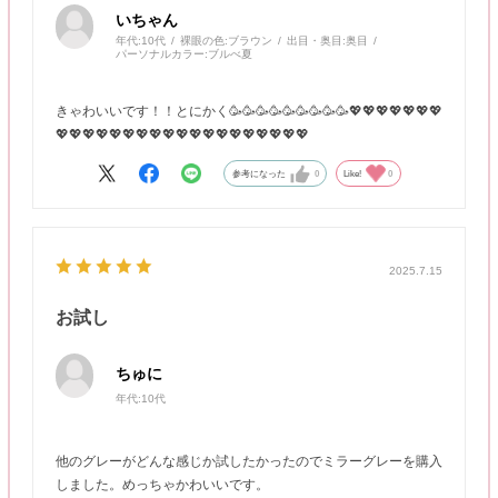
いちゃん
年代:
10代
裸眼の色:
ブラウン
出目・奥目:
奥目
パーソナルカラー:
ブルべ夏
きゃわいいです！！とにかく🥳🥳🥳🥳🥳🥳🥳🥳🥳💖💖💖💖💖💖💖
💖💖💖💖💖💖💖💖💖💖💖💖💖💖💖💖💖💖💖
参考になった
0
Like!
0
2025.7.15
お試し
ちゅに
年代:
10代
他のグレーがどんな感じか試したかったのでミラーグレーを購入
しました。めっちゃかわいいです。