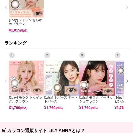
[1day] シャプン きらゆ
めブラウン
¥
1,815
(税込)
ランキング
1
2
3
4
[1day] モラク トゥイン
[1day] トパーズ デート
[1day] モラク ドーリッ
[1day] ミ
クルブラウン
トパーズ
シュブラウン
ピンムーン
¥
1,760
¥
1,760
¥
1,760
¥
1,760
(税込)
(税込)
(税込)
(税込)
🛒 カラコン通販サイト LILY ANNAとは？