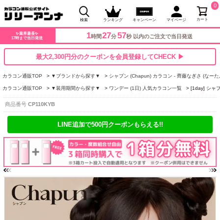
0
カート
検索
ランキング
キャンペーン
マイページ
1
27
56
✨業界最長✨
時間
分
秒 以内のご注文で当日発送
17時まで当日発送
最大2,300円分のクーポンを会員登録してCHECK ▶
カラコン通販TOP
▼ブランドから探す▼
シャプン (Chapun) カラコン - 齊藤なぎさ (なーた
カラコン通販TOP
▼装用期間から探す▼
ワンデー (1日) 人気カラコン一覧
[1day] 
商品番号
CP110KYB
LINE追加で500円クーポンもらえる!!