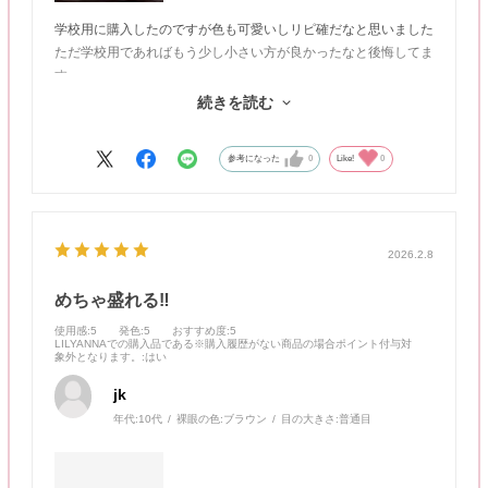
学校用に購入したのですが色も可愛いしリピ確だなと思いました
ただ学校用であればもう少し小さい方が良かったなと後悔してま
す
しかしとってもかわいいのでプライベートでつけたいなあと思い
続きを読む
ました
参考になった
0
Like!
0
2026.2.8
めちゃ盛れる‼️
使用感
:5
発色
:5
おすすめ度
:5
LILYANNAでの購入品である※購入履歴がない商品の場合ポイント付与対
象外となります。
:はい
jk
年代:
10代
裸眼の色:
ブラウン
目の大きさ:
普通目