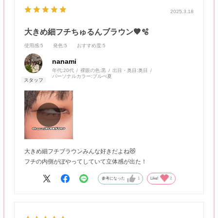
2025.3.18
大きめ細フチちゅるんブラウン🤎🫧
使用感
:5
発色
:5
おすすめ度
:5
nanami
年代:
20代
裸眼の色:
黒
出目・奥目:
奥目
パーソナルカラー:
ブルべ夏
大きめ細フチブラウンみんな好きだよね😻
フチの内側がぼやってしていて立体感が出た！
参考になった
1
Like!
2