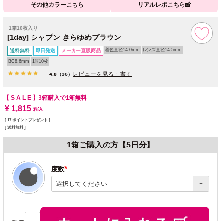
その他カラーこちら
リアルレポこちら📸
1箱10枚入り
[1day] シャプン きらゆめブラウン
着色直径14.0mm
レンズ直径14.5mm
送料無料
即日発送
メーカー直販商品
BC8.6mm
1箱10枚
レビューを見る・書く
4.8
（36）
【 S A L E 】
3箱購入で1箱無料
¥
1,815
税込
[
17
ポイントプレゼント ]
送料無料
1箱ご購入の方【5日分】
度数
(必
須)