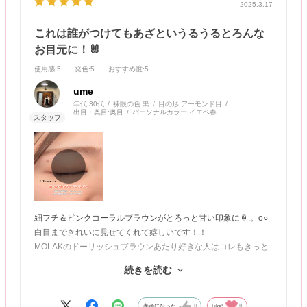
2025.3.17
これは誰がつけてもあざというるうるとろんな
お目元に！🐰
使用感
:5
発色
:5
おすすめ度
:5
ume
年代:
30代
裸眼の色:
黒
目の形:
アーモンド目
出目・奥目:
奥目
パーソナルカラー:
イエベ春
細フチ＆ピンクコーラルブラウンがとろっと甘い印象に🍦.。o○
白目まできれいに見せてくれて嬉しいです！！
MOLAKのドーリッシュブラウンあたり好きな人はコレもきっと
好きだと思います！
続きを読む
着色直径は14.0ｍｍ、体感直径は13.8ｍｍ🫶🏻
大きく感じないけどこの手のタイプはプリとか写真とかに写ると
盛れること間違いない💡
参考になった
0
Like!
0