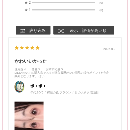
★
2
(0)
★
1
(0)
絞り込み
表示：評価が高い順
2026.8.2
かわいいかった
使用感
:4
発色
:5
おすすめ度
:5
LILYANNAでの購入品である※購入履歴がない商品の場合ポイント付与対
象外となります。
:はい
ボエボエ
年代:
10代
裸眼の色:
ブラウン
目の大きさ:
普通目