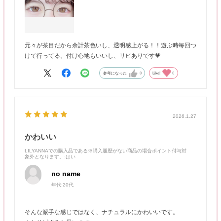
元々が茶目だから余計茶色いし、透明感上がる！！遊ぶ時毎回つ
けて行ってる。付け心地もいいし、リピありです💗
参考になった
0
Like!
0
2026.1.27
かわいい
LILYANNAでの購入品である※購入履歴がない商品の場合ポイント付与対
象外となります。
:はい
no name
年代:
20代
そんな派手な感じではなく、ナチュラルにかわいいです。