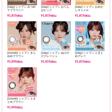
[1day] シャプン みつめ
[1day] シャプン おてん
[1day] シャプン おめか
てブラウニー
ばピンク
しキャメル
¥
1,815
¥
1,815
¥
1,815
(税込)
(税込)
(税込)
[1month] シャプン きら
[1day] シャプン ぬけが
[1day] シャプン ときと
ゆめブラウン
けグレージュ
めグレー
¥
1,650
¥
1,815
¥
1,815
(税込)
(税込)
(税込)
[1month] シャプン とき
とめブラウン
¥
1,650
(税込)