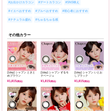
,
,
,
#お出かけカラコン
#デートカラコン
#SNS映え
,
,
,
#イエベおすすめ
#ブルベおすすめ
#初心者におすすめ
,
#ナチュラル盛れ
#ちゅるちゅる感
その他カラー
[1day] シャプン ときと
[1day] シャプン ずるモ
[1day] シャプン いとお
めブラウン
テベージュ
しブラック
¥
1,815
¥
1,815
¥
1,815
(税込)
(税込)
(税込)