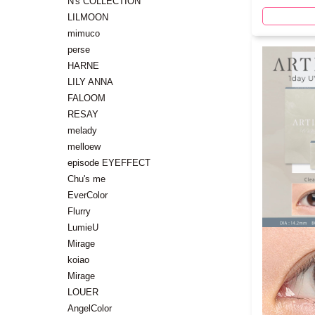
N's COLLECTION
LILMOON
mimuco
perse
HARNE
LILY ANNA
FALOOM
RESAY
melady
melloew
episode EYEFFECT
Chu's me
EverColor
Flurry
LumieU
Mirage
koiao
Mirage
LOUER
AngelColor