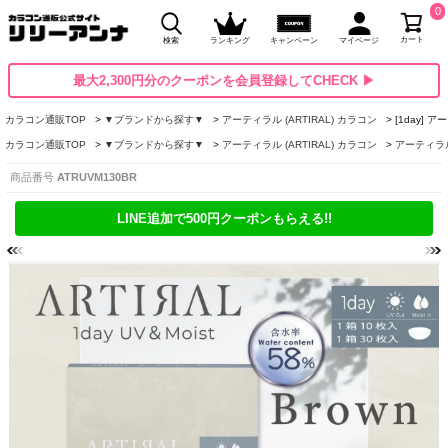
0
カート
検索
ランキング
キャンペーン
マイページ
最大2,300円分のクーポンを会員登録してCHECK ▶
カラコン通販TOP
▼ブランドから探す▼
アーティラル (ARTIRAL) カラコン
[1day]
カラコン通販TOP
▼ブランドから探す▼
アーティラル (ARTIRAL) カラコン
アーティラル高
商品番号
ATRUVM130BR
LINE追加で500円クーポンもらえる!!