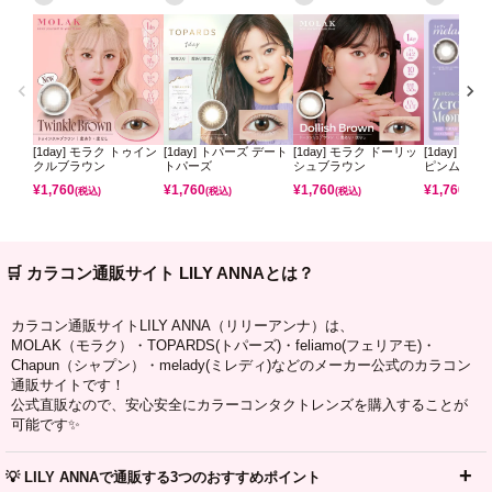
[1day] モラク トゥイン
[1day] トパーズ デート
[1day] モラク ドーリッ
[1day] ミ
クルブラウン
トパーズ
シュブラウン
ピンムーン
¥
1,760
¥
1,760
¥
1,760
¥
1,760
(税込)
(税込)
(税込)
(税込)
🛒 カラコン通販サイト LILY ANNAとは？
カラコン通販サイトLILY ANNA（リリーアンナ）は、
MOLAK（モラク）・TOPARDS(トパーズ)・feliamo(フェリアモ)・
Chapun（シャプン）・melady(ミレディ)などのメーカー公式のカラコン
通販サイトです！
公式直販なので、安心安全にカラーコンタクトレンズを購入することが
可能です✨
💡 LILY ANNAで通販する3つのおすすめポイント