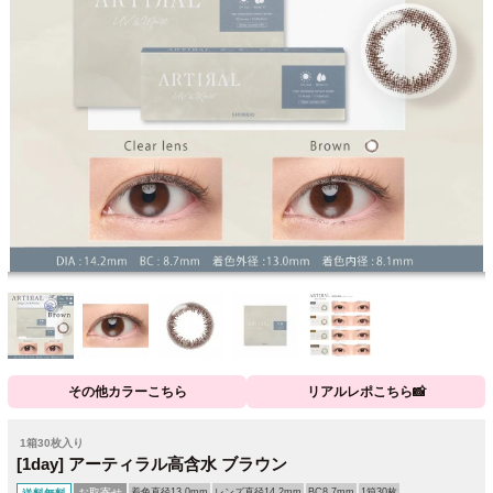
その他カラーこちら
リアルレポこちら📸
1箱30枚入り
[1day] アーティラル高含水 ブラウン
お取寄せ
着色直径13.0mm
レンズ直径14.2mm
BC8.7mm
1箱30枚