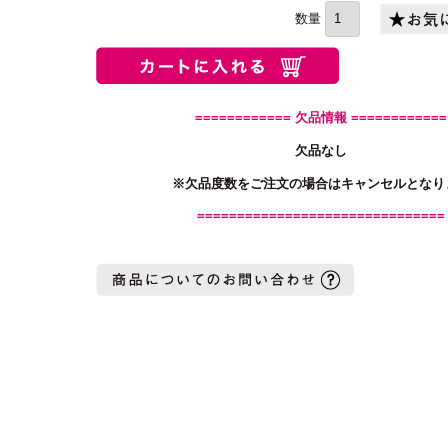
須)
============ 欠品情報 ============
欠品なし
※欠品度数をご注文の場合はキャンセルとなり
===============================