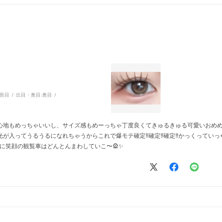
長目
出目・奥目:
奥目
地もめっちゃいいし、サイズ感もめーっちゃ丁度良くてきゅるきゅる可愛いおめめに
入ってうるうるになれちゃうからこれで爆モテ確定‼️確定‼️確定‼️かっくっていっ
うに笑顔の観覧車はどんとんまわしていこ〜🎡✨