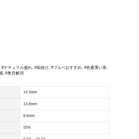
,
#ナチュラル盛れ
,
#垢抜け
,
#ブルベおすすめ
,
#色素薄い系
,
感
,
#奥目解消
14.5mm
13.8mm
8.6mm
55%