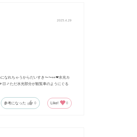
2025.4.29
なれちゃうからだいすき〜〜👀❤︎水光カ
🏻🪄ただ水光部分が観覧車のようにぐる
参考になった
0
Like!
0