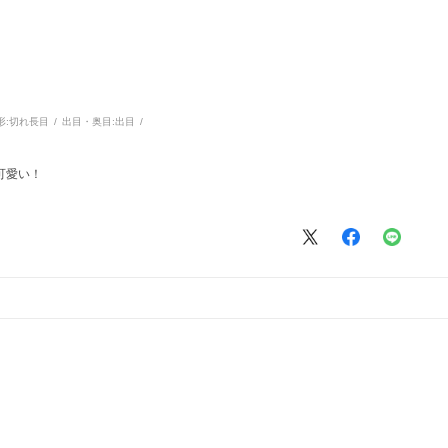
形:
切れ長目
出目・奥目:
出目
可愛い！