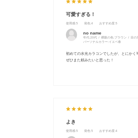
可愛すぎる！
使用感
:5
発色
:4
おすすめ度
:5
no name
年代:
20代
裸眼の色:
ブラウン
目の
パーソナルカラー:
イエベ春
初めての水光カラコンでしたが、とにかく
ぜひまた頼みたいと思った！
よき
使用感
:5
発色
:5
おすすめ度
:4