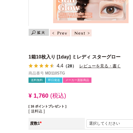
1箱10枚入り
[1day] ミレディ スターグロー
4.4
（28）
レビューを見る・書く
商品番号
MD110STG
送料無料
即日発送
メーカー直販商品
¥
1,760
税込
[
16
ポイントプレゼント ]
送料込
度数1
(必