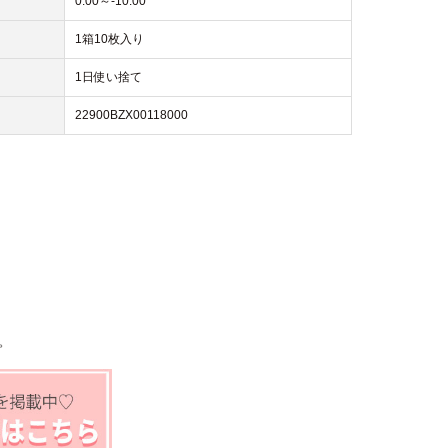
0.00～-10.00
1箱10枚入り
1日使い捨て
22900BZX00118000
。