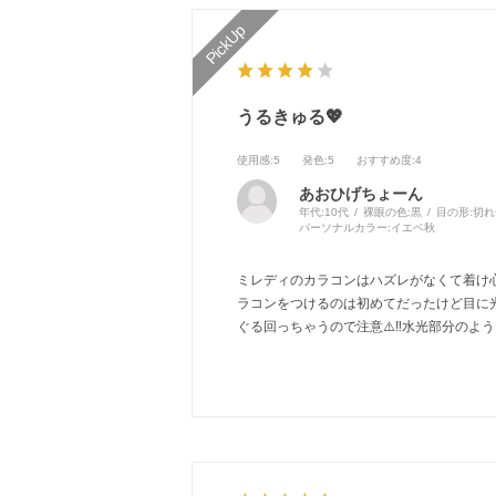
うるきゅる💖
使用感
:5
発色
:5
おすすめ度
:4
あおひげちょーん
年代:
10代
裸眼の色:
黒
目の形:
切れ
パーソナルカラー:
イエベ秋
ミレディのカラコンはハズレがなくて着け心
ラコンをつけるのは初めてだったけど目に光が
ぐる回っちゃうので注意⚠️‼️水光部分のよ