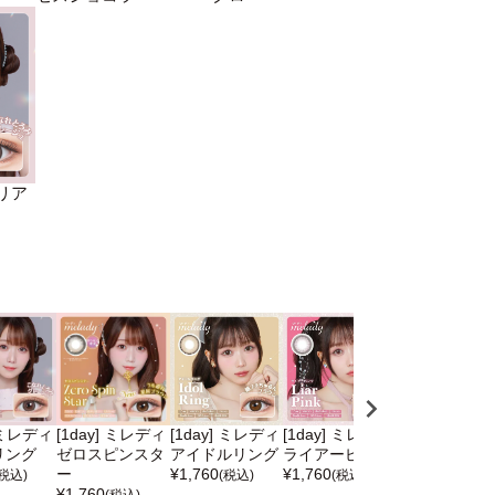
マリア
] ミレディ
[1day] ミレディ
[1day] ミレディ
[1day] ミレディ
[1day] ミレ
リング
ゼロスピンスタ
アイドルリング
ライアーピンク
ミレディブラ
ー
¥
1,760
¥
1,760
ン
(税込)
(税込)
(税込)
¥
1,760
¥
1,760