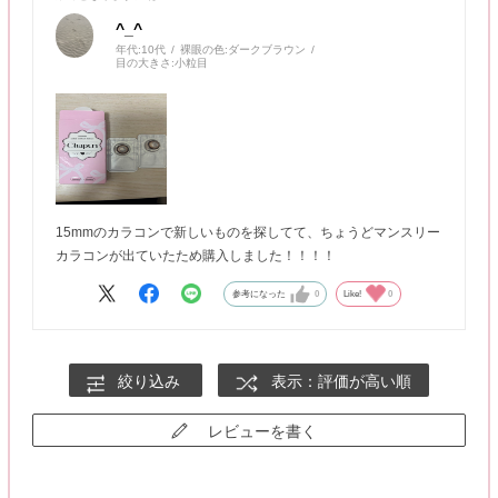
^_^
年代:
10代
裸眼の色:
ダークブラウン
目の大きさ:
小粒目
15mmのカラコンで新しいものを探してて、ちょうどマンスリー
カラコンが出ていたため購入しました！！！！
参考になった
0
Like!
0
絞り込み
表示：評価が高い順
レビューを書く