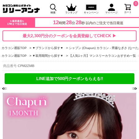
0
カート
検索
ランキング
キャンペーン
マイページ
12
28
27
✨業界最長✨
時間
分
秒 以内のご注文で当日発送
17時まで当日発送
最大2,300円分のクーポンを会員登録してCHECK ▶
カラコン通販TOP
▼ブランドから探す▼
シャプン (Chapun) カラコン - 齊藤なぎさ (なーた
カラコン通販TOP
▼装用期間から探す▼
【人気1ヶ月】マンスリーカラコンおすすめ一覧
商品番号
CPM2ZMB
LINE追加で500円クーポンもらえる!!