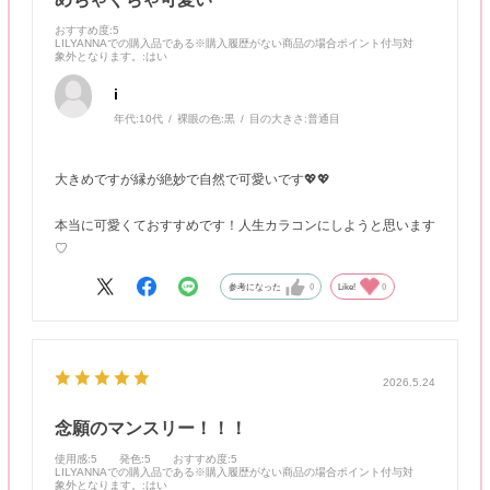
おすすめ度
:5
LILYANNAでの購入品である※購入履歴がない商品の場合ポイント付与対
象外となります。
:はい
i
年代:
10代
裸眼の色:
黒
目の大きさ:
普通目
大きめですが縁が絶妙で自然で可愛いです💖💖
本当に可愛くておすすめです！人生カラコンにしようと思います
♡
参考になった
0
Like!
0
2026.5.24
念願のマンスリー！！！
使用感
:5
発色
:5
おすすめ度
:5
LILYANNAでの購入品である※購入履歴がない商品の場合ポイント付与対
象外となります。
:はい