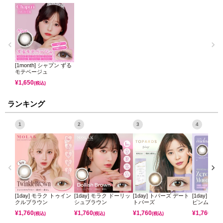
[1month] シャプン ずる
モテベージュ
¥
1,650
(税込)
ランキング
1
2
3
4
[1day] モラク トゥイン
[1day] モラク ドーリッ
[1day] トパーズ デート
[1day] ミ
クルブラウン
シュブラウン
トパーズ
ピンムーン
¥
1,760
¥
1,760
¥
1,760
¥
1,760
(税込)
(税込)
(税込)
(税込)