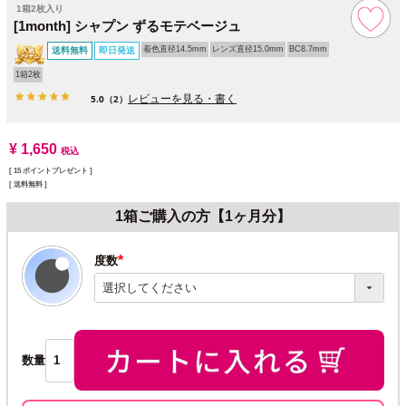
1箱2枚入り
[1month] シャプン ずるモテベージュ
着色直径14.5mm
レンズ直径15.0mm
BC8.7mm
送料無料
即日発送
1箱2枚
レビューを見る・書く
5.0
（2）
¥
1,650
税込
[
15
ポイントプレゼント ]
送料無料
1箱ご購入の方【1ヶ月分】
度数
(必
須)
数量