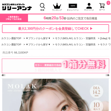
0
カート
検索
ランキング
キャンペーン
マイページ
6
20
52
✨業界最長✨
時間
分
秒 以内のご注文で当日発送
17時まで当日発送
最大2,300円分のクーポンを会員登録してCHECK ▶
カラコン通販TOP
▼ブランドから探す▼
モラク(MOLAK) カラコン - 宮脇咲良
[1day
カラコン通販TOP
▼ブランドから探す▼
モラク(MOLAK) カラコン - 宮脇咲良
モラク ワ
商品番号
ML110DKP