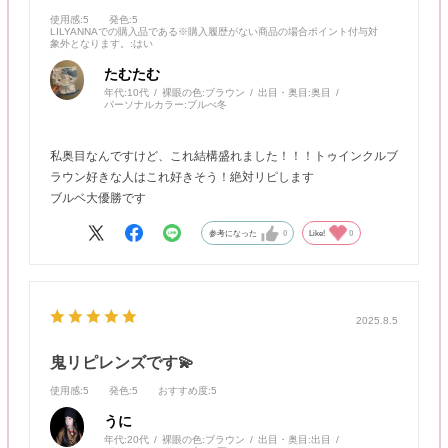
使用感
:5
発色
:5
LILYANNAでの購入品である※購入履歴がない商品の場合ポイント付与対
象外となります。
:はい
たむたむ
年代:
10代
裸眼の色:
ブラウン
出目・奥目:
奥目
パーソナルカラー:
ブルべ冬
私奥目なんですけど、これ結構盛れました！！！トゥインクルブ
ラウン好きな人はこれ好きそう！絶対リピします
ブルベ大優勝です
参考になった
0
Like!
0
2025.8.5
鬼リピレンズです💫
使用感
:5
発色
:5
おすすめ度
:5
うに
年代:
20代
裸眼の色:
ブラウン
出目・奥目:
出目