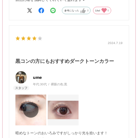
参考になった
0
Like!
0
2024.7.19
黒コンの方にもおすすめダークトーンカラー
ume
年代:
30代
裸眼の色:
黒
暗めなトーンのおいろみですがしっかり光を拾います！