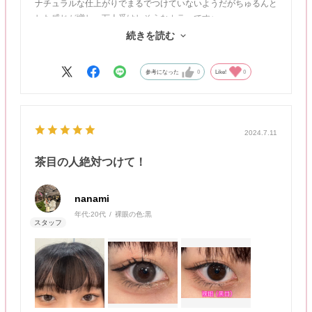
ナチュラルな仕上がりでまるでつけていないようだがちゅるんと
した感じが増し、万人受けしそうなカラーです♪
続きを読む
動画：自然光／静止画：室内蛍光灯
参考になった
0
Like!
0
2024.7.11
茶目の人絶対つけて！
nanami
年代:
20代
裸眼の色:
黒