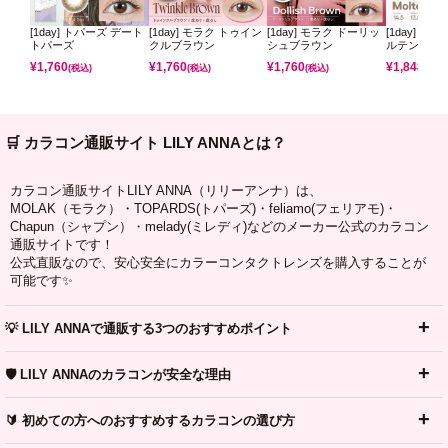
[1day] トパーズ デート
[1day] モラク トゥイン
[1day] モラク ドーリッ
[1day] コ
トパーズ
クルブラウン
シュブラウン
ルテンパフ
¥
1,760
¥
1,760
¥
1,760
¥
1,848
(税込)
(税込)
(税込)
(税込)
🛒 カラコン通販サイト LILY ANNAとは？
カラコン通販サイトLILY ANNA（リリーアンナ）は、
MOLAK（モラク）・TOPARDS(トパーズ)・feliamo(フェリアモ)・
Chapun（シャプン）・melady(ミレディ)などのメーカー公式のカラコン
通販サイトです！
公式直販なので、安心安全にカラーコンタクトレンズを購入することが
可能です✨
💡 LILY ANNAで通販する3つのおすすめポイント
🛡️ LILY ANNAのカラコンが安全な理由
🔰 初めての方へのおすすめするカラコンの選び方