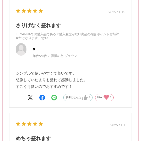
2025.11.15
さりげなく盛れます
LILYANNAでの購入品である※購入履歴がない商品の場合ポイント付与対
象外となります。
:はい
a
年代:
20代
裸眼の色:
ブラウン
シンプルで使いやすくて良いです。
想像していたよりも盛れて感動しました。
すごく可愛いのでおすすめです！
参考になった
0
Like!
0
2025.11.1
めちゃ盛れます