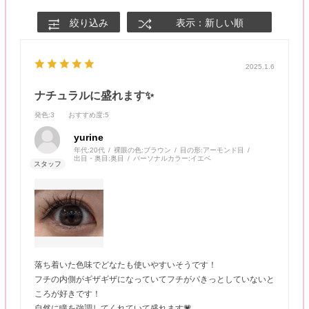
絞り込み
表示：新しい順
2025.1.6
ナチュラルに盛れます✨
発色
:3
おすすめ度
:5
yurine
年代:
20代
裸眼の色:
ブラウン
目の形:
アーモンド目
出目・奥目:
奥目
パーソナルカラー:
イエベ
落ち着いた色味でどなたも使いやすいそうです！
フチの内側がギザギザになっていてフチがパきっとしていないと
ころが好きです！
自然に瞳を強調してくれていて盛れます💗