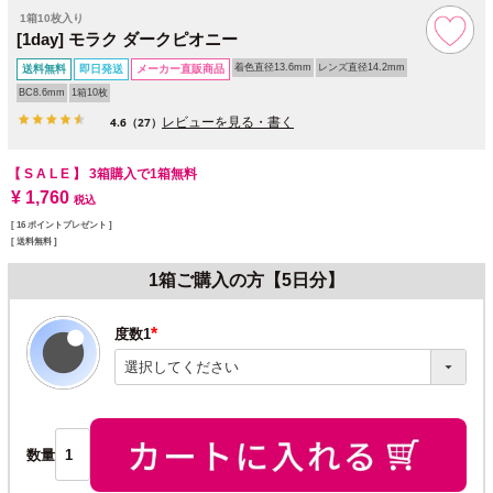
1箱10枚入り
[1day] モラク ダークピオニー
着色直径13.6mm
レンズ直径14.2mm
送料無料
即日発送
メーカー直販商品
BC8.6mm
1箱10枚
レビューを見る・書く
4.6
（27）
【 S A L E 】
3箱購入で1箱無料
¥
1,760
税込
[
16
ポイントプレゼント ]
送料無料
1箱ご購入の方【5日分】
度数1
(必
須)
数量