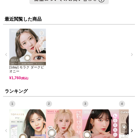
最近閲覧した商品
[1day] モラク ダークピ
オニー
¥
1,760
(税込)
ランキング
1
2
3
4